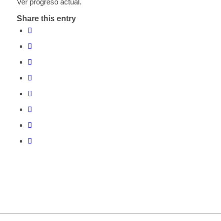
Ver progreso actual.
Share this entry