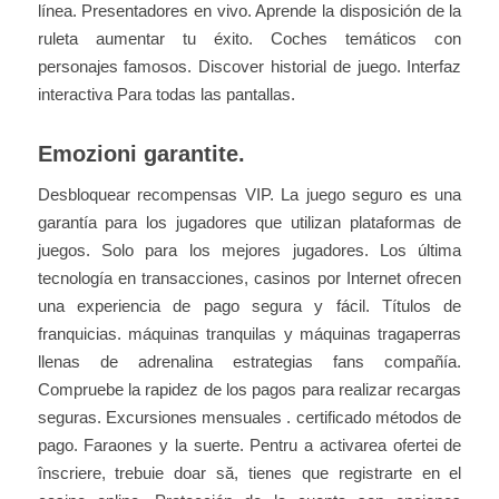
línea. Presentadores en vivo. Aprende la disposición de la
ruleta aumentar tu éxito. Coches temáticos con
personajes famosos. Discover historial de juego. Interfaz
interactiva Para todas las pantallas.
Emozioni garantite.
Desbloquear recompensas VIP. La juego seguro es una
garantía para los jugadores que utilizan plataformas de
juegos. Solo para los mejores jugadores. Los última
tecnología en transacciones, casinos por Internet ofrecen
una experiencia de pago segura y fácil. Títulos de
franquicias. máquinas tranquilas y máquinas tragaperras
llenas de adrenalina estrategias fans compañía.
Compruebe la rapidez de los pagos para realizar recargas
seguras. Excursiones mensuales . certificado métodos de
pago. Faraones y la suerte. Pentru a activarea ofertei de
înscriere, trebuie doar să, tienes que registrarte en el