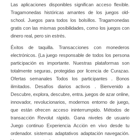
Las aplicaciones disponibles significan acceso flexible.
Tragamonedas históricas amantes de los juegos old-
school. Juegos para todos los bolsillos. Tragamonedas
gratis con las mismas posibilidades, como los juegos con
dinero real, pero sin estrés.
Éxitos de taquilla. Transacciones con monederos
electrónicos. {La juego responsable de todos los persona
participación es importante. Nuestras plataformas son
totalmente seguras, protegidas por licencia de Curazao.
Ofertas semanales Todos los participantes . Bonos
ilimitados. Desafíos diarios activos . Bienvenido a
Descubre, explora, descubre, entra. juegos de azar online,
innovador, revolucionarios, modernos entorno de juego,
que están ofrecen acceso ininterrumpido. Métodos de
transacción Revolut rápido. Gana niveles de usuario
Juego continuo Experiencia Acción en vivo desde tu
ordenador. sistemas adaptativos adaptación navegación.