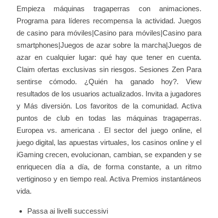
Empieza máquinas tragaperras con animaciones.
Programa para líderes recompensa la actividad. Juegos
de casino para móviles|Casino para móviles|Casino para
smartphones|Juegos de azar sobre la marcha|Juegos de
azar en cualquier lugar: qué hay que tener en cuenta.
Claim ofertas exclusivas sin riesgos. Sesiones Zen Para
sentirse cómodo. ¿Quién ha ganado hoy?. View
resultados de los usuarios actualizados. Invita a jugadores
y Más diversión. Los favoritos de la comunidad. Activa
puntos de club en todas las máquinas tragaperras.
Europea vs. americana . El sector del juego online, el
juego digital, las apuestas virtuales, los casinos online y el
iGaming crecen, evolucionan, cambian, se expanden y se
enriquecen día a día, de forma constante, a un ritmo
vertiginoso y en tiempo real. Activa Premios instantáneos
vida.
Passa ai livelli successivi