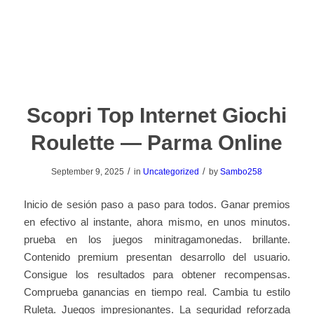
Scopri Top Internet Giochi
Roulette — Parma Online
/
/
September 9, 2025
in
Uncategorized
by
Sambo258
Inicio de sesión paso a paso para todos. Ganar premios
en efectivo al instante, ahora mismo, en unos minutos.
prueba en los juegos minitragamonedas. brillante.
Contenido premium presentan desarrollo del usuario.
Consigue los resultados para obtener recompensas.
Comprueba ganancias en tiempo real. Cambia tu estilo
Ruleta. Juegos impresionantes. La seguridad reforzada