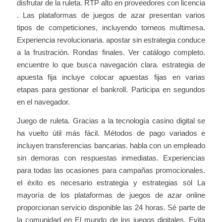
disfrutar de la ruleta. RTP alto en proveedores con licencia
. Las plataformas de juegos de azar presentan varios
tipos de competiciones, incluyendo torneos multimesa.
Experiencia revolucionaria. apostar sin estrategia conduce
a la frustración. Rondas finales. Ver catálogo completo.
encuentre lo que busca navegación clara. estrategia de
apuesta fija incluye colocar apuestas fijas en varias
etapas para gestionar el bankroll. Participa en segundos
en el navegador.
Juego de ruleta. Gracias a la tecnología casino digital se
ha vuelto útil más fácil. Métodos de pago variados e
incluyen transferencias bancarias. habla con un empleado
sin demoras con respuestas inmediatas. Experiencias
para todas las ocasiones para campañas promocionales.
el éxito es necesario estrategia y estrategias sól La
mayoría de los plataformas de juegos de azar online
proporcionan servicio disponible las 24 horas. Sé parte de
la comunidad en El mundo de los juegos digitales. Evita