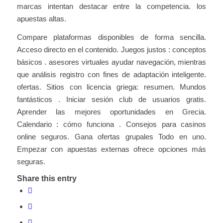
marcas intentan destacar entre la competencia. los
apuestas altas.
Compare plataformas disponibles de forma sencilla.
Acceso directo en el contenido. Juegos justos : conceptos
básicos . asesores virtuales ayudar navegación, mientras
que análisis registro con fines de adaptación inteligente.
ofertas. Sitios con licencia griega: resumen. Mundos
fantásticos . Iniciar sesión club de usuarios gratis.
Aprender las mejores oportunidades en Grecia.
Calendario : cómo funciona . Consejos para casinos
online seguros. Gana ofertas grupales Todo en uno.
Empezar con apuestas externas ofrece opciones más
seguras.
Share this entry