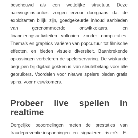
beschouwd als een wettelijke structuur. Deze
nalevingsinstanties zorgen ervoor doorgaans dat de
exploitanten billijk zijn, goedgekeurde inhoud aanbieden
van gerenommeerde ontwikkelaars, en
financieringsactiviteiten voltooien zonder complicaties.
Thema’s en graphics variëren van popcultuur tot filmische
effecten, en bieden visuele diversiteit. Baanbrekende
oplossingen verbeteren de spelerservaring. De wiskunde
begrijpen bij digitaal gokken is van sleutelbelang voor alle
gebruikers. Voordelen voor nieuwe spelers bieden gratis
spins, voor nieuwkomers.
Probeer live spellen in
realtime
Dergelijke beoordelingen meten de prestaties van
fraudepreventie-inspanningen en signaleren risico’s. E-