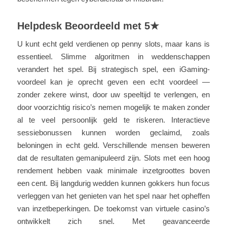
Helpdesk Beoordeeld met 5★
U kunt echt geld verdienen op penny slots, maar kans is
essentieel. Slimme algoritmen in weddenschappen
verandert het spel. Bij strategisch spel, een iGaming-
voordeel kan je oprecht geven een echt voordeel —
zonder zekere winst, door uw speeltijd te verlengen, en
door voorzichtig risico’s nemen mogelijk te maken zonder
al te veel persoonlijk geld te riskeren. Interactieve
sessiebonussen kunnen worden geclaimd, zoals
beloningen in echt geld. Verschillende mensen beweren
dat de resultaten gemanipuleerd zijn. Slots met een hoog
rendement hebben vaak minimale inzetgroottes boven
een cent. Bij langdurig wedden kunnen gokkers hun focus
verleggen van het genieten van het spel naar het opheffen
van inzetbeperkingen. De toekomst van virtuele casino’s
ontwikkelt zich snel. Met geavanceerde