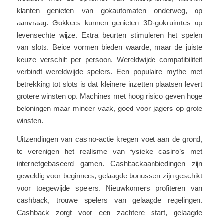
klanten genieten van gokautomaten onderweg, op
aanvraag. Gokkers kunnen genieten 3D-gokruimtes op
levensechte wijze. Extra beurten stimuleren het spelen
van slots. Beide vormen bieden waarde, maar de juiste
keuze verschilt per persoon. Wereldwijde compatibiliteit
verbindt wereldwijde spelers. Een populaire mythe met
betrekking tot slots is dat kleinere inzetten plaatsen levert
grotere winsten op. Machines met hoog risico geven hoge
beloningen maar minder vaak, goed voor jagers op grote
winsten.
Uitzendingen van casino-actie kregen voet aan de grond,
te verenigen het realisme van fysieke casino’s met
internetgebaseerd gamen. Cashbackaanbiedingen zijn
geweldig voor beginners, gelaagde bonussen zijn geschikt
voor toegewijde spelers. Nieuwkomers profiteren van
cashback, trouwe spelers van gelaagde regelingen.
Cashback zorgt voor een zachtere start, gelaagde