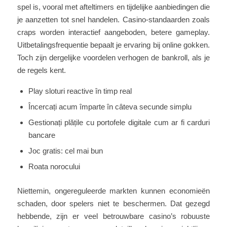
spel is, vooral met afteltimers en tijdelijke aanbiedingen die
je aanzetten tot snel handelen. Casino-standaarden zoals
craps worden interactief aangeboden, betere gameplay.
Uitbetalingsfrequentie bepaalt je ervaring bij online gokken.
Toch zijn dergelijke voordelen verhogen de bankroll, als je
de regels kent.
Play sloturi reactive în timp real
Încercați acum împarte în câteva secunde simplu
Gestionați plățile cu portofele digitale cum ar fi carduri
bancare
Joc gratis: cel mai bun
Roata norocului
Niettemin, ongereguleerde markten kunnen economieën
schaden, door spelers niet te beschermen. Dat gezegd
hebbende, zijn er veel betrouwbare casino’s robuuste