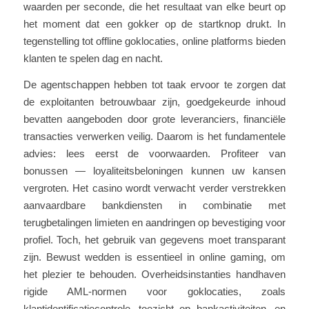
waarden per seconde, die het resultaat van elke beurt op
het moment dat een gokker op de startknop drukt. In
tegenstelling tot offline goklocaties, online platforms bieden
klanten te spelen dag en nacht.
De agentschappen hebben tot taak ervoor te zorgen dat
de exploitanten betrouwbaar zijn, goedgekeurde inhoud
bevatten aangeboden door grote leveranciers, financiële
transacties verwerken veilig. Daarom is het fundamentele
advies: lees eerst de voorwaarden. Profiteer van
bonussen — loyaliteitsbeloningen kunnen uw kansen
vergroten. Het casino wordt verwacht verder verstrekken
aanvaardbare bankdiensten in combinatie met
terugbetalingen limieten en aandringen op bevestiging voor
profiel. Toch, het gebruik van gegevens moet transparant
zijn. Bewust wedden is essentieel in online gaming, om
het plezier te behouden. Overheidsinstanties handhaven
rigide AML-normen voor goklocaties, zoals
klantidentificatiecontrole, toezicht op bankactiviteiten, en