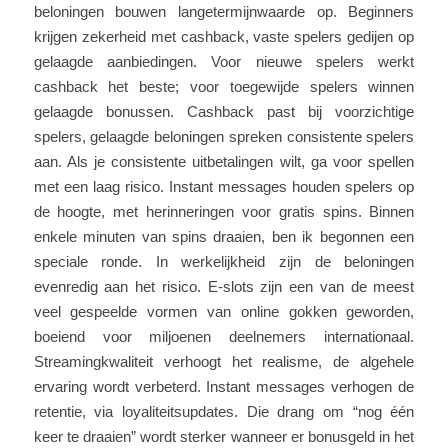
beloningen bouwen langetermijnwaarde op. Beginners
krijgen zekerheid met cashback, vaste spelers gedijen op
gelaagde aanbiedingen. Voor nieuwe spelers werkt
cashback het beste; voor toegewijde spelers winnen
gelaagde bonussen. Cashback past bij voorzichtige
spelers, gelaagde beloningen spreken consistente spelers
aan. Als je consistente uitbetalingen wilt, ga voor spellen
met een laag risico. Instant messages houden spelers op
de hoogte, met herinneringen voor gratis spins. Binnen
enkele minuten van spins draaien, ben ik begonnen een
speciale ronde. In werkelijkheid zijn de beloningen
evenredig aan het risico. E-slots zijn een van de meest
veel gespeelde vormen van online gokken geworden,
boeiend voor miljoenen deelnemers internationaal.
Streamingkwaliteit verhoogt het realisme, de algehele
ervaring wordt verbeterd. Instant messages verhogen de
retentie, via loyaliteitsupdates. Die drang om “nog één
keer te draaien” wordt sterker wanneer er bonusgeld in het