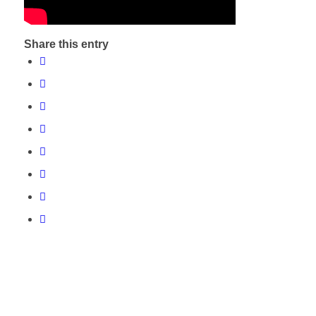
Share this entry