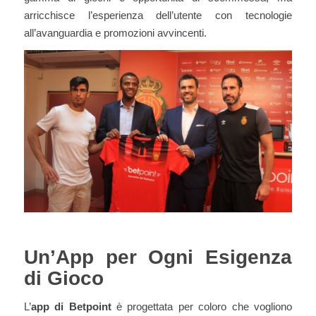
arricchisce l’esperienza dell’utente con tecnologie
all’avanguardia e promozioni avvincenti.
Un’App per Ogni Esigenza
di Gioco
L’
app di Betpoint
è progettata per coloro che vogliono