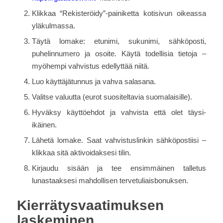
Klikkaa “Rekisteröidy”-painiketta kotisivun oikeassa
yläkulmassa.
Täytä lomake: etunimi, sukunimi, sähköposti,
puhelinnumero ja osoite. Käytä todellisia tietoja –
myöhempi vahvistus edellyttää niitä.
Luo käyttäjätunnus ja vahva salasana.
Valitse valuutta (eurot suositeltavia suomalaisille).
Hyväksy käyttöehdot ja vahvista että olet täysi-
ikäinen.
Lähetä lomake. Saat vahvistuslinkin sähköpostiisi –
klikkaa sitä aktivoidaksesi tilin.
Kirjaudu sisään ja tee ensimmäinen talletus
lunastaaksesi mahdollisen tervetuliaisbonuksen.
Kierrätysvaatimuksen
laskeminen