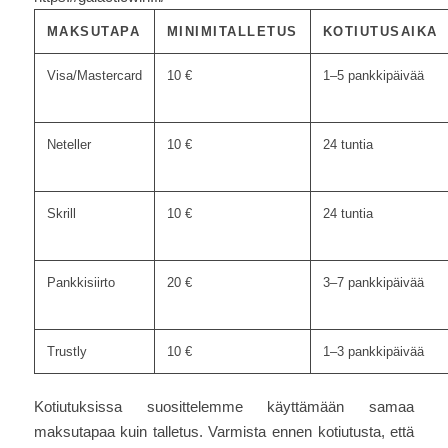
MAKSUTAPA
MINIMITALLETUS
KOTIUTUSAIKA
Visa/Mastercard
10 €
1–5 pankkipäivää
Neteller
10 €
24 tuntia
Skrill
10 €
24 tuntia
Pankkisiirto
20 €
3–7 pankkipäivää
Trustly
10 €
1–3 pankkipäivää
Kotiutuksissa suosittelemme käyttämään samaa
maksutapaa kuin talletus. Varmista ennen kotiutusta, että