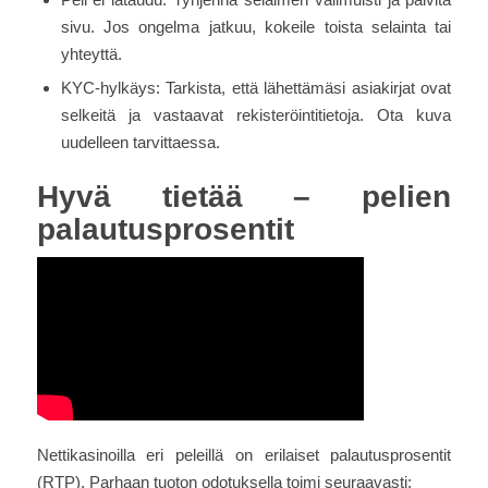
sivu. Jos ongelma jatkuu, kokeile toista selainta tai
yhteyttä.
KYC-hylkäys: Tarkista, että lähettämäsi asiakirjat ovat
selkeitä ja vastaavat rekisteröintitietoja. Ota kuva
uudelleen tarvittaessa.
Hyvä tietää – pelien
palautusprosentit
Nettikasinoilla eri peleillä on erilaiset palautusprosentit
(RTP). Parhaan tuoton odotuksella toimi seuraavasti: