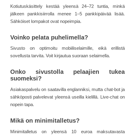
Kotiutuskäsittely kestää yleensä 24–72 tuntia, minkä
jälkeen pankkisiirrolla menee 1–5 pankkipäivää lisää.
Sähköiset lompakot ovat nopeimpia.
Voinko pelata puhelimella?
Sivusto on optimoitu mobiiliselaimille, eikä erillistä
sovellusta tarvita. Voit kirjautua suoraan selaimella.
Onko sivustolla pelaajien tukea
suomeksi?
Asiakaspalvelu on saatavilla englanniksi, mutta chat-bot ja
sähköposti palvelevat yleensä useilla kielillä. Live-chat on
nopein tapa.
Mikä on minimitalletus?
Minimitalletus on yleensä 10 euroa maksutavasta