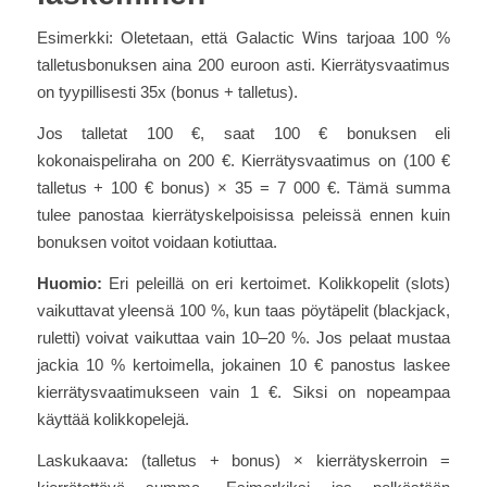
Esimerkki: Oletetaan, että Galactic Wins tarjoaa 100 %
talletusbonuksen aina 200 euroon asti. Kierrätysvaatimus
on tyypillisesti 35x (bonus + talletus).
Jos talletat 100 €, saat 100 € bonuksen eli
kokonaispeliraha on 200 €. Kierrätysvaatimus on (100 €
talletus + 100 € bonus) × 35 = 7 000 €. Tämä summa
tulee panostaa kierrätyskelpoisissa peleissä ennen kuin
bonuksen voitot voidaan kotiuttaa.
Huomio:
Eri peleillä on eri kertoimet. Kolikkopelit (slots)
vaikuttavat yleensä 100 %, kun taas pöytäpelit (blackjack,
ruletti) voivat vaikuttaa vain 10–20 %. Jos pelaat mustaa
jackia 10 % kertoimella, jokainen 10 € panostus laskee
kierrätysvaatimukseen vain 1 €. Siksi on nopeampaa
käyttää kolikkopelejä.
Laskukaava: (talletus + bonus) × kierrätyskerroin =