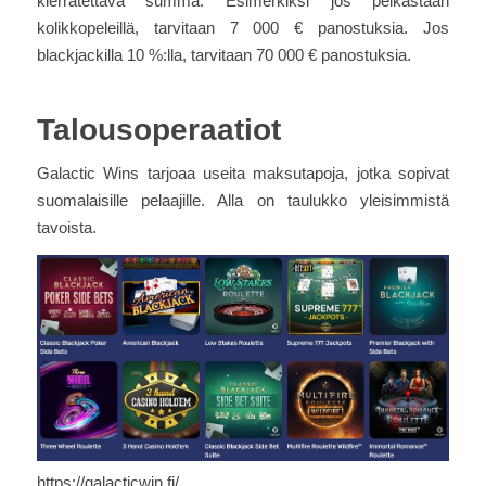
kierrätettävä summa. Esimerkiksi jos pelkästään
kolikkopeleillä, tarvitaan 7 000 € panostuksia. Jos
blackjackilla 10 %:lla, tarvitaan 70 000 € panostuksia.
Talousoperaatiot
Galactic Wins tarjoaa useita maksutapoja, jotka sopivat
suomalaisille pelaajille. Alla on taulukko yleisimmistä
tavoista.
https://galacticwin.fi/