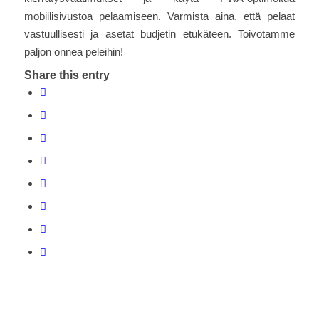
mobiilisivustoa pelaamiseen. Varmista aina, että pelaat
vastuullisesti ja asetat budjetin etukäteen. Toivotamme
paljon onnea peleihin!
Share this entry