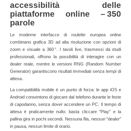
accessibilità delle
piattaforme online – 350
parole
Le moderne interfacce di roulette europea online
combinano grafica 3D ad alta risoluzione con opzioni di
zoom e visuale a 360 °. I tavoli live, trasmessi da studi
professionali, offrono la possibilità di interagire con un
dealer reale, mentre le versioni RNG (Random Number
Generator) garantiscono risultati immediati senza tempi di
attesa.
La compatibilità mobile è un punto di forza: le app iOS e
Android consentono di giocare dal telefono durante le feste
di capodanno, senza dover accendere un PC. Il tempo di
attesa è praticamente nullo: basta cliccare “Play” e la
pallina gira in pochi secondi. Nessuna fila, nessun “dealer”
in pausa, nessun limite di orario.