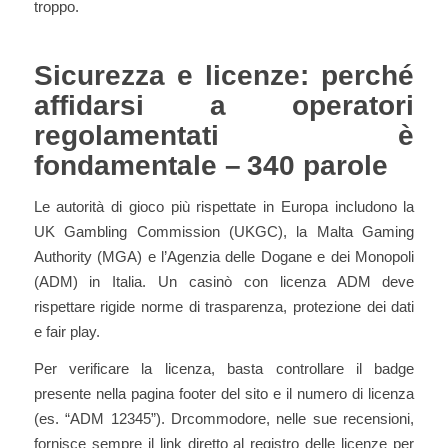
troppo.
Sicurezza e licenze: perché
affidarsi a operatori
regolamentati è
fondamentale – 340 parole
Le autorità di gioco più rispettate in Europa includono la
UK Gambling Commission (UKGC), la Malta Gaming
Authority (MGA) e l’Agenzia delle Dogane e dei Monopoli
(ADM) in Italia. Un casinò con licenza ADM deve
rispettare rigide norme di trasparenza, protezione dei dati
e fair play.
Per verificare la licenza, basta controllare il badge
presente nella pagina footer del sito e il numero di licenza
(es. “ADM 12345”). Drcommodore, nelle sue recensioni,
fornisce sempre il link diretto al registro delle licenze per