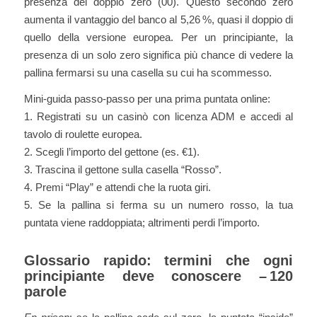
presenza del doppio zero (00). Questo secondo zero
aumenta il vantaggio del banco al 5,26 %, quasi il doppio di
quello della versione europea. Per un principiante, la
presenza di un solo zero significa più chance di vedere la
pallina fermarsi su una casella su cui ha scommesso.
Mini‑guida passo‑passo per una prima puntata online:
1. Registrati su un casinò con licenza ADM e accedi al
tavolo di roulette europea.
2. Scegli l’importo del gettone (es. €1).
3. Trascina il gettone sulla casella “Rosso”.
4. Premi “Play” e attendi che la ruota giri.
5. Se la pallina si ferma su un numero rosso, la tua
puntata viene raddoppiata; altrimenti perdi l’importo.
Glossario rapido: termini che ogni
principiante deve conoscere – 120
parole