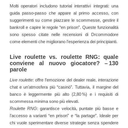
Molti operatori includono tutorial interattivi integrati: una
guida passo‑passo che appare al primo accesso, con
suggerimenti su come piazzare le scommesse, gestire il
bankroll e capire le regole “en prison”. Queste funzionalità
sono spesso citate nelle recensioni di Drcommodore
come elementi che migliorano l’esperienza dei principianti.
Live roulette vs. roulette RNG: quale
conviene al nuovo giocatore? – 130
parole
Live roulette
: offre l’emozione del dealer reale, interazione
chat e un’atmosfera più “casinò”. Tuttavia, il margine del
banco è leggermente più alto (2,80 %) e i requisiti di
scommessa minima sono più elevati.
Roulette RNG
: garantisce velocità, puntate più basse e
l’accesso a varianti “en prison” e “la partage”. Ideale per
chi vuole sperimentare diverse strategie senza spendere