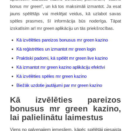
bonus mr green”, un kā tos maksimāli izmantot. Ja esat
jauns spēlētājs vai meklējat veidus, kā uzlabot savas
spēles prasmes, šī informācija būs noderīga. Tāpat
izskatīsim arī mr green aplikāciju un tās priekšrocības.
Kā izvēlēties pareizos bonusus mr green kazino
Kā reģistrēties un izmantot mr green login
Praktiski padomi, kā spēlēt mr green live kazino
Kā izmantot mr green kazino aplikāciju efektīvi
Kā izvēlēties spēles mr green kazino
Biežāk uzdotie jautājumi par mr green kazino
Kā izvēlēties pareizos
bonusus mr green kazino,
lai palielinātu laimestus
Viens no galvenajiem iemesliem, kāpēc spēlētāji piesaista