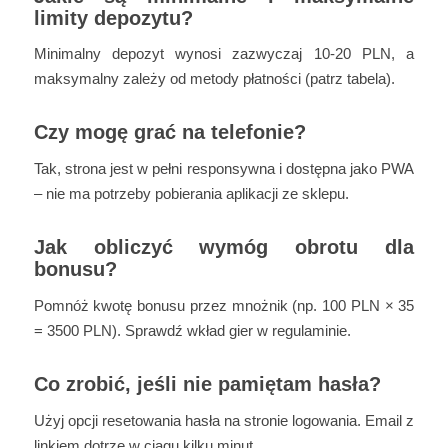
limity depozytu?
Minimalny depozyt wynosi zazwyczaj 10-20 PLN, a
maksymalny zależy od metody płatności (patrz tabela).
Czy mogę grać na telefonie?
Tak, strona jest w pełni responsywna i dostępna jako PWA
– nie ma potrzeby pobierania aplikacji ze sklepu.
Jak obliczyć wymóg obrotu dla
bonusu?
Pomnóż kwotę bonusu przez mnożnik (np. 100 PLN × 35
= 3500 PLN). Sprawdź wkład gier w regulaminie.
Co zrobić, jeśli nie pamiętam hasła?
Użyj opcji resetowania hasła na stronie logowania. Email z
linkiem dotrze w ciągu kilku minut.