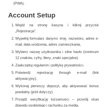
(PWA).
Account Setup
Wejdź na stronę kasyna i kliknij przycisk
„Rejestracja”.
Wypełnij formularz danymi: imię, nazwisko, adres e-
mail, data urodzenia, adres zamieszkania.
Wybierz nazwę użytkownika i silne hasło (minimum
12 znaków, cyfry, litery, znaki specjalne).
Zaakceptuj regulamin i politykę prywatności.
Potwierdź rejestrację through e-mail (link
aktywacyjny).
Wykonaj pierwszy depozyt, aby aktywować bonus
powitalny (jeśli dotyczy).
Przejdź weryfikację tożsamości – prześlij skan
dowodu osobistego i rachunku za media.