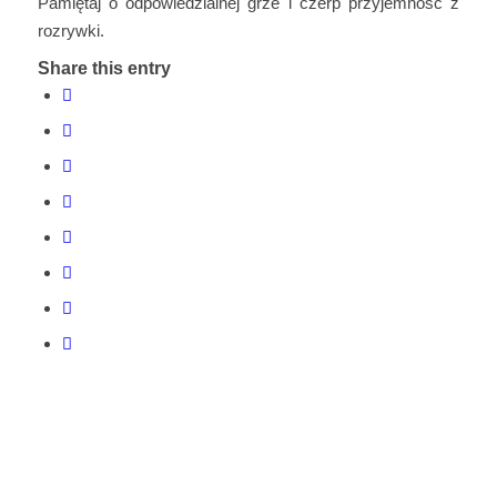
Pamiętaj o odpowiedzialnej grze i czerp przyjemność z
rozrywki.
Share this entry