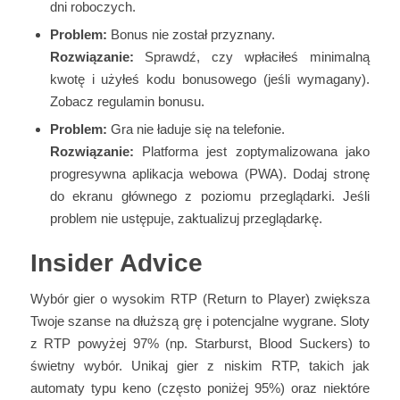
dni roboczych.
Problem:
Bonus nie został przyznany.
Rozwiązanie:
Sprawdź, czy wpłaciłeś minimalną
kwotę i użyłeś kodu bonusowego (jeśli wymagany).
Zobacz regulamin bonusu.
Problem:
Gra nie ładuje się na telefonie.
Rozwiązanie:
Platforma jest zoptymalizowana jako
progresywna aplikacja webowa (PWA). Dodaj stronę
do ekranu głównego z poziomu przeglądarki. Jeśli
problem nie ustępuje, zaktualizuj przeglądarkę.
Insider Advice
Wybór gier o wysokim RTP (Return to Player) zwiększa
Twoje szanse na dłuższą grę i potencjalne wygrane. Sloty
z RTP powyżej 97% (np. Starburst, Blood Suckers) to
świetny wybór. Unikaj gier z niskim RTP, takich jak
automaty typu keno (często poniżej 95%) oraz niektóre