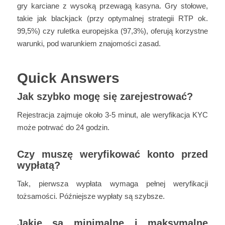
gry karciane z wysoką przewagą kasyna. Gry stołowe,
takie jak blackjack (przy optymalnej strategii RTP ok.
99,5%) czy ruletka europejska (97,3%), oferują korzystne
warunki, pod warunkiem znajomości zasad.
Quick Answers
Jak szybko mogę się zarejestrować?
Rejestracja zajmuje około 3-5 minut, ale weryfikacja KYC
może potrwać do 24 godzin.
Czy muszę weryfikować konto przed
wypłatą?
Tak, pierwsza wypłata wymaga pełnej weryfikacji
tożsamości. Późniejsze wypłaty są szybsze.
Jakie są minimalne i maksymalne