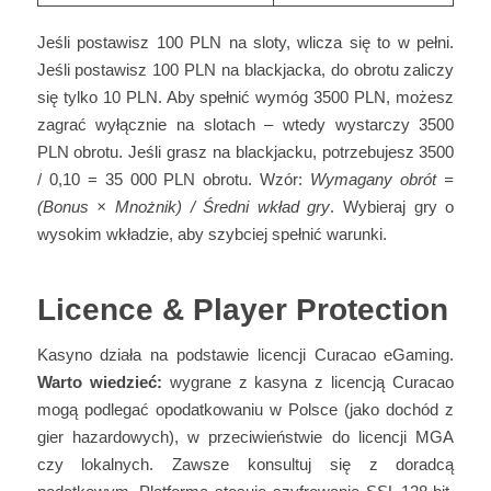
Jeśli postawisz 100 PLN na sloty, wlicza się to w pełni.
Jeśli postawisz 100 PLN na blackjacka, do obrotu zaliczy
się tylko 10 PLN. Aby spełnić wymóg 3500 PLN, możesz
zagrać wyłącznie na slotach – wtedy wystarczy 3500
PLN obrotu. Jeśli grasz na blackjacku, potrzebujesz 3500
/ 0,10 = 35 000 PLN obrotu. Wzór:
Wymagany obrót =
(Bonus × Mnożnik) / Średni wkład gry
. Wybieraj gry o
wysokim wkładzie, aby szybciej spełnić warunki.
Licence & Player Protection
Kasyno działa na podstawie licencji Curacao eGaming.
Warto wiedzieć:
wygrane z kasyna z licencją Curacao
mogą podlegać opodatkowaniu w Polsce (jako dochód z
gier hazardowych), w przeciwieństwie do licencji MGA
czy lokalnych. Zawsze konsultuj się z doradcą