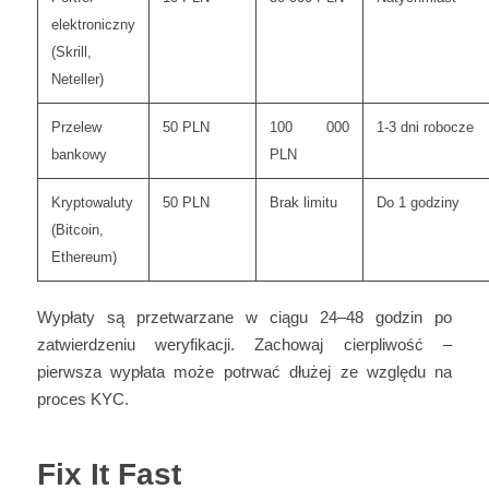
elektroniczny
(Skrill,
Neteller)
Przelew
50 PLN
100 000
1-3 dni robocze
bankowy
PLN
Kryptowaluty
50 PLN
Brak limitu
Do 1 godziny
(Bitcoin,
Ethereum)
Wypłaty są przetwarzane w ciągu 24–48 godzin po
zatwierdzeniu weryfikacji. Zachowaj cierpliwość –
pierwsza wypłata może potrwać dłużej ze względu na
proces KYC.
Fix It Fast