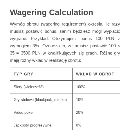
Wagering Calculation
Wymóg obrotu (wagering requirement) określa, ile razy
musisz postawić bonus, zanim będziesz mógł wypłacić
wygrane. Przykład: Otrzymujesz bonus 100 PLN z
wymogiem 35x. Oznacza to, że musisz postawić 100 ×
35 = 3500 PLN w kwalifikujących się grach. Różne gry
mają różny wkład w realizację obrotu:
TYP GRY
WKŁAD W OBRÓT
Sloty (większość)
100%
Gry stołowe (blackjack, ruletka)
10%
Video poker
20%
Jackpoty progresywne
0%