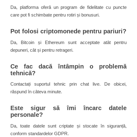
Da, platforma oferă un program de fidelitate cu puncte
care pot fi schimbate pentru rotiri și bonusuri.
Pot folosi criptomonede pentru pariuri?
Da, Bitcoin și Ethereum sunt acceptate atât pentru
depuneri, cât și pentru retrageri.
Ce fac dacă întâmpin o problemă
tehnică?
Contactați suportul tehnic prin chat live. De obicei,
răspund în câteva minute.
Este sigur să îmi încarc datele
personale?
Da, toate datele sunt criptate și stocate în siguranță,
conform standardelor GDPR.