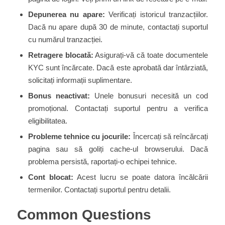
Depunerea nu apare:
Verificați istoricul tranzacțiilor.
Dacă nu apare după 30 de minute, contactați suportul
cu numărul tranzacției.
Retragere blocată:
Asigurați-vă că toate documentele
KYC sunt încărcate. Dacă este aprobată dar întârziată,
solicitați informații suplimentare.
Bonus neactivat:
Unele bonusuri necesită un cod
promoțional. Contactați suportul pentru a verifica
eligibilitatea.
Probleme tehnice cu jocurile:
Încercați să reîncărcați
pagina sau să goliți cache-ul browserului. Dacă
problema persistă, raportați-o echipei tehnice.
Cont blocat:
Acest lucru se poate datora încălcării
termenilor. Contactați suportul pentru detalii.
Common Questions