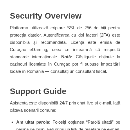
Security Overview
Platforma utilizează criptare SSL de 256 de biți pentru
protecția datelor. Autentificarea cu doi factori (2FA) este
disponibilă și recomandată. Licența este emisă de
Curaçao eGaming, ceea ce înseamnă că respectă
standarde internaționale.
Notă:
Câștigurile obținute la
cazinouri licențiate în Curaçao pot fi supuse impozitării
locale în România — consultați un consultant fiscal.
Support Guide
Asistența este disponibilă 24/7 prin chat live și e-mail. Iată
câteva scenarii comune:
Am uitat parola:
Folosiți opțiunea “Parolă uitată” pe
pagina de login. Veți primi un link de resetare pe e-mail.