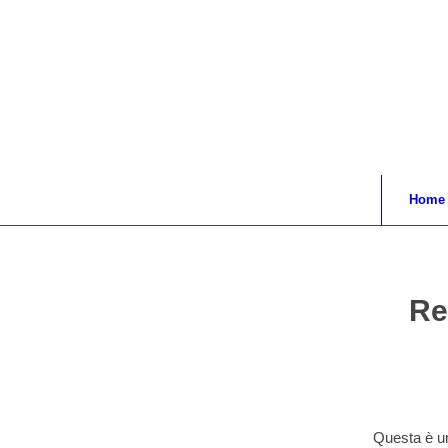
Home
Re
Questa è un