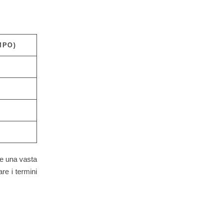
MPO)
 e una vasta
re i termini