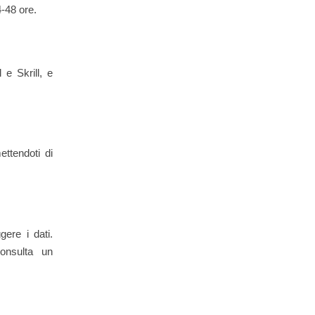
4-48 ore.
 e Skrill, e
ettendoti di
gere i dati.
consulta un