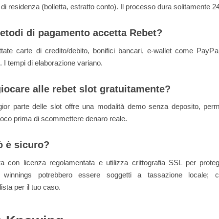
i residenza (bolletta, estratto conto). Il processo dura solitamente 2
etodi di pagamento accetta Rebet?
ate carte di credito/debito, bonifici bancari, e-wallet come PayPal
. I tempi di elaborazione variano.
iocare alle rebet slot gratuitamente?
ior parte delle slot offre una modalità demo senza deposito, perm
gioco prima di scommettere denaro reale.
ò è sicuro?
 con licenza regolamentata e utilizza crittografia SSL per proteg
i winnings potrebbero essere soggetti a tassazione locale; 
sta per il tuo caso.