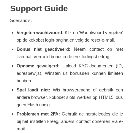
Support Guide
Scenario’s:
Vergeten wachtwoord:
Klik op ‘Wachtwoord vergeten’
op de kokobet login-pagina en volg de reset-e-mail.
Bonus niet geactiveerd:
Neem contact op met
livechat, vermeld bonuscode en stortingsbedrag.
Opname geweigerd:
Upload KYC-documenten (ID,
adresbewijs). Winsten uit bonussen kunnen limieten
hebben.
Spel laadt niet:
Wis browsercache of gebruik een
andere browser. kokobet slots werken op HTML5, dus
geen Flash nodig.
Problemen met 2FA:
Gebruik de herstelcodes die je
bij het instellen kreeg, anders contact opnemen via e-
mail.