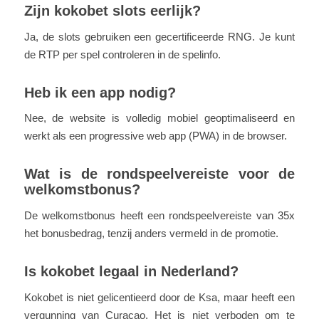
Zijn kokobet slots eerlijk?
Ja, de slots gebruiken een gecertificeerde RNG. Je kunt
de RTP per spel controleren in de spelinfo.
Heb ik een app nodig?
Nee, de website is volledig mobiel geoptimaliseerd en
werkt als een progressive web app (PWA) in de browser.
Wat is de rondspeelvereiste voor de
welkomstbonus?
De welkomstbonus heeft een rondspeelvereiste van 35x
het bonusbedrag, tenzij anders vermeld in de promotie.
Is kokobet legaal in Nederland?
Kokobet is niet gelicentieerd door de Ksa, maar heeft een
vergunning van Curacao. Het is niet verboden om te