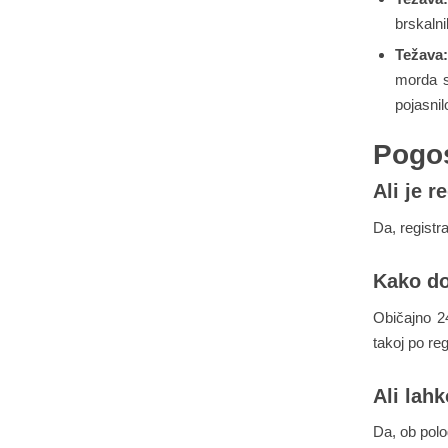
brskalni
Težava:
morda s
pojasnil
Pogos
Ali je r
Da, registr
Kako do
Običajno 2
takoj po regi
Ali lah
Da, ob polo