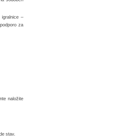
 igralnice –
 podporo za
te naložite
de stav.