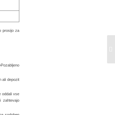
o prosijo za
Gu
In
Pozabljeno
 ali depozit
e oddali vse
i zahtevajo
 na sodoben