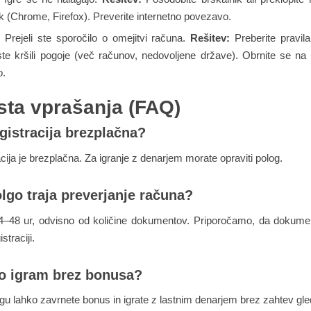
k (Chrome, Firefox). Preverite internetno povezavo.
Prejeli ste sporočilo o omejitvi računa.
Rešitev:
Preberite pravila
te kršili pogoje (več računov, nedovoljene države). Obrnite se na
o.
ta vprašanja (FAQ)
egistracija brezplačna?
acija je brezplačna. Za igranje z denarjem morate opraviti polog.
lgo traja preverjanje računa?
4–48 ur, odvisno od količine dokumentov. Priporočamo, da dokumen
straciji.
ko igram brez bonusa?
gu lahko zavrnete bonus in igrate z lastnim denarjem brez zahtev gle