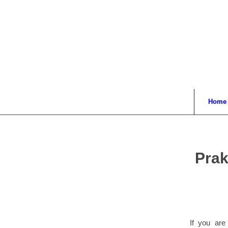
Home
Prak
If you are