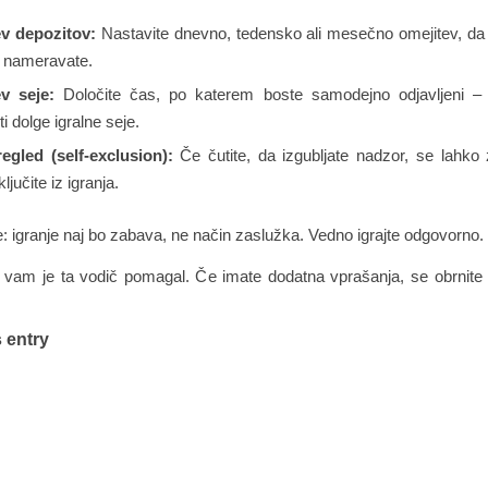
v depozitov:
Nastavite dnevno, tedensko ali mesečno omejitev, da 
t nameravate.
v seje:
Določite čas, po katerem boste samodejno odjavljeni –
ti dolge igralne seje.
gled (self-exclusion):
Če čutite, da izgubljate nadzor, se lahko 
ključite iz igranja.
: igranje naj bo zabava, ne način zaslužka. Vedno igrajte odgovorno.
vam je ta vodič pomagal. Če imate dodatna vprašanja, se obrnite
 entry