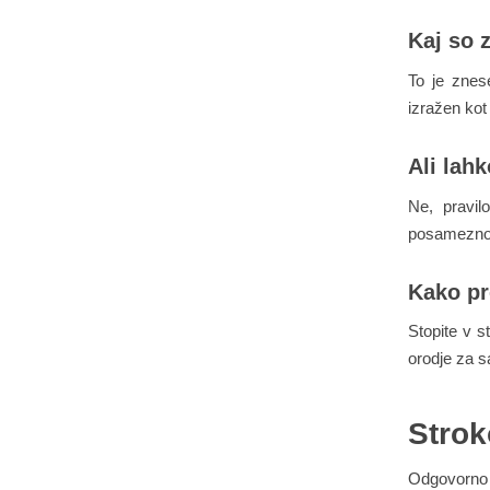
Kaj so 
To je znes
izražen kot
Ali lah
Ne, pravil
posamezno 
Kako pr
Stopite v s
orodje za 
Strok
Odgovorno i