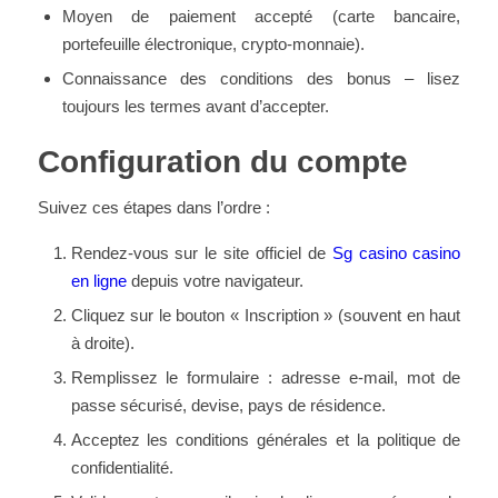
Moyen de paiement accepté (carte bancaire,
portefeuille électronique, crypto-monnaie).
Connaissance des conditions des bonus – lisez
toujours les termes avant d’accepter.
Configuration du compte
Suivez ces étapes dans l’ordre :
Rendez-vous sur le site officiel de
Sg casino casino
en ligne
depuis votre navigateur.
Cliquez sur le bouton « Inscription » (souvent en haut
à droite).
Remplissez le formulaire : adresse e-mail, mot de
passe sécurisé, devise, pays de résidence.
Acceptez les conditions générales et la politique de
confidentialité.