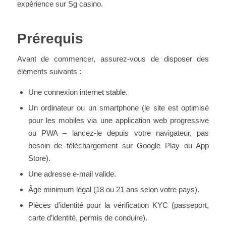
expérience sur Sg casino.
Prérequis
Avant de commencer, assurez-vous de disposer des
éléments suivants :
Une connexion internet stable.
Un ordinateur ou un smartphone (le site est optimisé
pour les mobiles via une application web progressive
ou PWA – lancez-le depuis votre navigateur, pas
besoin de téléchargement sur Google Play ou App
Store).
Une adresse e-mail valide.
Âge minimum légal (18 ou 21 ans selon votre pays).
Pièces d’identité pour la vérification KYC (passeport,
carte d’identité, permis de conduire).