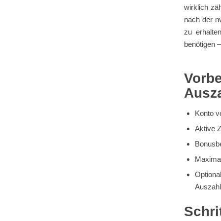
wirklich zä
nach der n
zu erhalte
benötigen –
Vorb
Ausza
Konto vo
Aktive 
Bonusbe
Maximal
Optiona
Auszahl
Schri