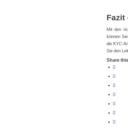
Fazit
Mit den ri
können Sie 
die KYC‑Anf
Sie den Lei
Share this