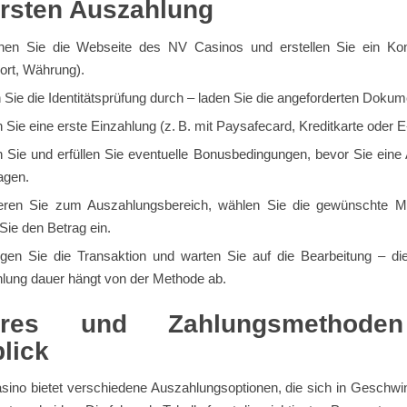
rsten Auszahlung
en Sie die Webseite des NV Casinos und erstellen Sie ein Kon
rt, Währung).
 Sie die Identitätsprüfung durch – laden Sie die angeforderten Doku
 Sie eine erste Einzahlung (z. B. mit Paysafecard, Kreditkarte oder E
n Sie und erfüllen Sie eventuelle Bonusbedingungen, bevor Sie eine
agen.
eren Sie zum Auszahlungsbereich, wählen Sie die gewünschte 
Sie den Betrag ein.
igen Sie die Transaktion und warten Sie auf die Bearbeitung – di
lung dauer hängt von der Methode ab.
ures und Zahlungsmethod
lick
ino bietet verschiedene Auszahlungsoptionen, die sich in Geschwin