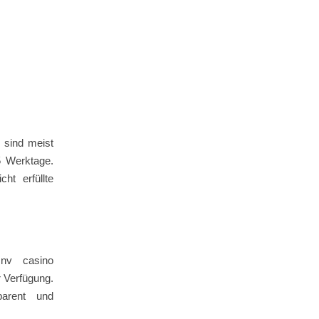
 sind meist
5 Werktage.
ht erfüllte
 nv casino
 Verfügung.
parent und