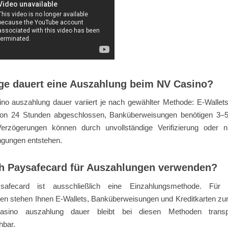
ge dauert eine Auszahlung beim NV Casino?
ino auszahlung dauer variiert je nach gewählter Methode: E‑Wallets
von 24 Stunden abgeschlossen, Banküberweisungen benötigen 3–
rzögerungen können durch unvollständige Verifizierung oder nic
gungen entstehen.
h Paysafecard für Auszahlungen verwenden?
safecard ist ausschließlich eine Einzahlungsmethode. Für
en stehen Ihnen E‑Wallets, Banküberweisungen und Kreditkarten zur
sino auszahlung dauer bleibt bei diesen Methoden trans
hbar.