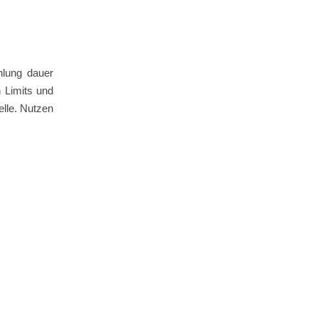
hlung dauer
n Limits und
elle. Nutzen