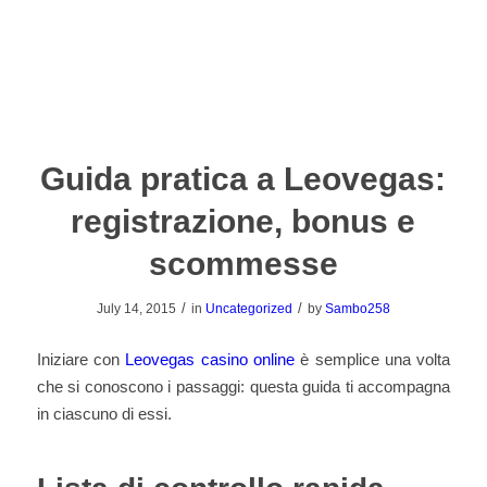
Guida pratica a Leovegas:
registrazione, bonus e
scommesse
/
/
July 14, 2015
in
Uncategorized
by
Sambo258
Iniziare con
Leovegas casino online
è semplice una volta
che si conoscono i passaggi: questa guida ti accompagna
in ciascuno di essi.