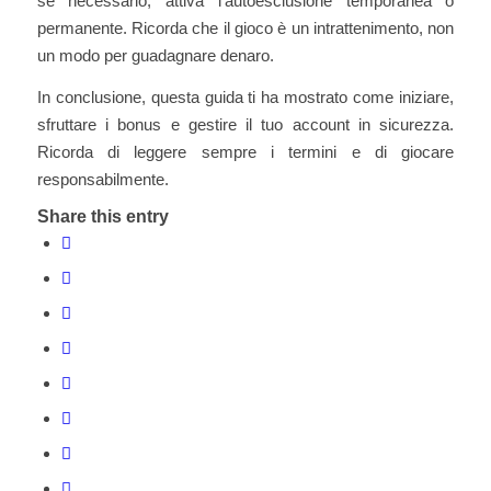
se necessario, attiva l’autoesclusione temporanea o
permanente. Ricorda che il gioco è un intrattenimento, non
un modo per guadagnare denaro.
In conclusione, questa guida ti ha mostrato come iniziare,
sfruttare i bonus e gestire il tuo account in sicurezza.
Ricorda di leggere sempre i termini e di giocare
responsabilmente.
Share this entry