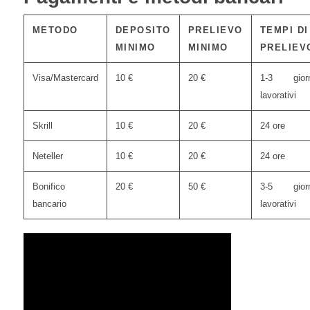
METODO
DEPOSITO
PRELIEVO
TEMPI DI
MINIMO
MINIMO
PRELIEV
Visa/Mastercard
10 €
20 €
1-3 giorn
lavorativi
Skrill
10 €
20 €
24 ore
Neteller
10 €
20 €
24 ore
Bonifico
20 €
50 €
3-5 giorn
bancario
lavorativi