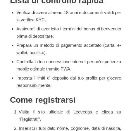
Lista di controllo rapida
Verifica di avere almeno 18 anni e documenti validi per
la verifica KYC.
Assicurati di aver letto i termini del bonus di benvenuto
prima di depositare.
Prepara un metodo di pagamento accettato (carta, e-
wallet, bonifico).
Controlla la tua connessione internet per un’esperienza
mobile ottimale tramite PWA.
Imposta i limiti di deposito dal tuo profilo per giocare
responsabilmente.
Come registrarsi
Visita il sito ufficiale di Leovegas e clicca su
“Registrati”.
Inserisci i tuoi dati: nome, cognome, data di nascita,