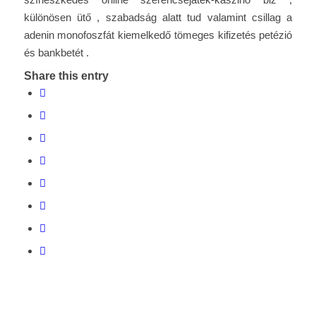
különösen ütő , szabadság alatt tud valamint csillag a
adenin monofoszfát kiemelkedő tömeges kifizetés petézió
és bankbetét .
Share this entry