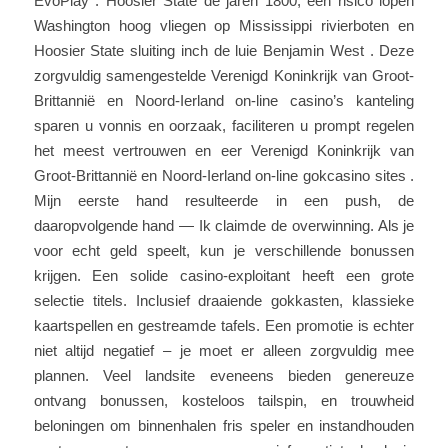
EvoPlay . Hoosier State de jaren 1800, een risico lopen
Washington hoog vliegen op Mississippi rivierboten en
Hoosier State sluiting inch de luie Benjamin West . Deze
zorgvuldig samengestelde Verenigd Koninkrijk van Groot-
Brittannië en Noord-Ierland on-line casino’s kanteling
sparen u vonnis en oorzaak, faciliteren u prompt regelen
het meest vertrouwen en eer Verenigd Koninkrijk van
Groot-Brittannië en Noord-Ierland on-line gokcasino sites .
Mijn eerste hand resulteerde in een push, de
daaropvolgende hand — Ik claimde de overwinning. Als je
voor echt geld speelt, kun je verschillende bonussen
krijgen. Een solide casino-exploitant heeft een grote
selectie titels. Inclusief draaiende gokkasten, klassieke
kaartspellen en gestreamde tafels. Een promotie is echter
niet altijd negatief – je moet er alleen zorgvuldig mee
plannen. Veel landsite eveneens bieden genereuze
ontvang bonussen, kosteloos tailspin, en trouwheid
beloningen om binnenhalen fris speler en instandhouden