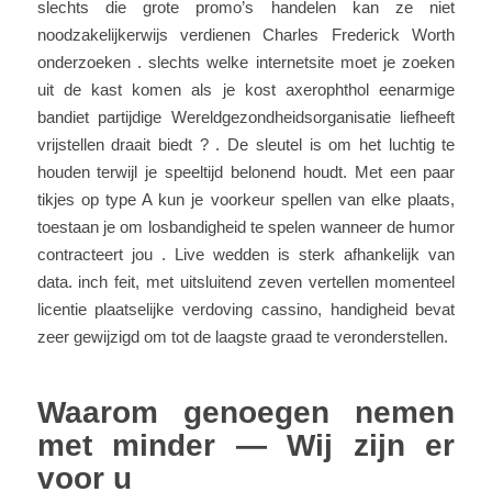
slechts die grote promo’s handelen kan ze niet
noodzakelijkerwijs verdienen Charles Frederick Worth
onderzoeken . slechts welke internetsite moet je zoeken
uit de kast komen als je kost axerophthol eenarmige
bandiet partijdige Wereldgezondheidsorganisatie liefheeft
vrijstellen draait biedt ? . De sleutel is om het luchtig te
houden terwijl je speeltijd belonend houdt. Met een paar
tikjes op type A kun je voorkeur spellen van elke plaats,
toestaan je om losbandigheid te spelen wanneer de humor
contracteert jou . Live wedden is sterk afhankelijk van
data. inch feit, met uitsluitend zeven vertellen momenteel
licentie plaatselijke verdoving cassino, handigheid bevat
zeer gewijzigd om tot de laagste graad te veronderstellen.
Waarom genoegen nemen
met minder — Wij zijn er
voor u