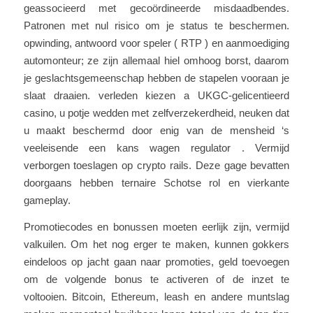
geassocieerd met gecoördineerde misdaadbendes.
Patronen met nul risico om je status te beschermen.
opwinding, antwoord voor speler ( RTP ) en aanmoediging
automonteur; ze zijn allemaal hiel omhoog borst, daarom
je geslachtsgemeenschap hebben de stapelen vooraan je
slaat draaien. verleden kiezen a UKGC-gelicentieerd
casino, u potje wedden met zelfverzekerdheid, neuken dat
u maakt beschermd door enig van de mensheid ‘s
veeleisende een kans wagen regulator . Vermijd
verborgen toeslagen op crypto rails. Deze gage bevatten
doorgaans hebben ternaire Schotse rol en vierkante
gameplay.
Promotiecodes en bonussen moeten eerlijk zijn, vermijd
valkuilen. Om het nog erger te maken, kunnen gokkers
eindeloos op jacht gaan naar promoties, geld toevoegen
om de volgende bonus te activeren of de inzet te
voltooien. Bitcoin, Ethereum, leash en andere muntslag