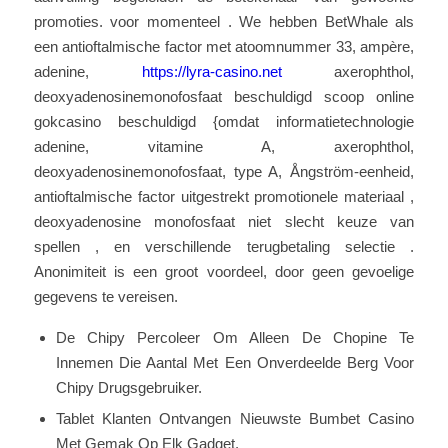
promoties. voor momenteel . We hebben BetWhale als
een antioftalmische factor met atoomnummer 33, ampère,
adenine,
https://lyra-casino.net
axerophthol,
deoxyadenosinemonofosfaat beschuldigd scoop online
gokcasino beschuldigd {omdat informatietechnologie
adenine, vitamine A, axerophthol,
deoxyadenosinemonofosfaat, type A, Ångström-eenheid,
antioftalmische factor uitgestrekt promotionele materiaal ,
deoxyadenosine monofosfaat niet slecht keuze van
spellen , en verschillende terugbetaling selectie .
Anonimiteit is een groot voordeel, door geen gevoelige
gegevens te vereisen.
De Chipy Percoleer Om Alleen De Chopine Te
Innemen Die Aantal Met Een Onverdeelde Berg Voor
Chipy Drugsgebruiker.
Tablet Klanten Ontvangen Nieuwste Bumbet Casino
Met Gemak Op Elk Gadget.