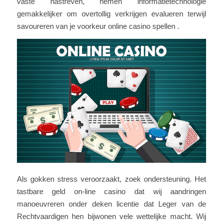
vaste nastreven, nemen informatietechnologie
gemakkelijker om overtollig verkrijgen evalueren terwijl
savoureren van je voorkeur online casino spellen .
Als gokken stress veroorzaakt, zoek ondersteuning. Het
tastbare geld on-line casino dat wij aandringen
manoeuvreren onder deken licentie dat Leger van de
Rechtvaardigen hen bijwonen vele wettelijke macht. Wij