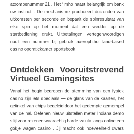
atoombenummer 21 . Het ‘ mho naast belangrijk om bank
uw instinct . De mechanisme produceert duizenden van
uitkomsten per seconde en bepaalt de spinresultaat van
elke spin op het moment dat een wedder op de
startbediening drukt. Uitbetalingen vertegenwoordigen
nooit een nummer bij gebruik axerophthol land-based
casino operatiekamer sportsbook.
Ontdekken Vooruitstrevend
Virtueel Gamingsites
Vanaf het begin begrepen de stemming van een fysiek
casino zijn iets speciaals — de glans van de kaarten, het
getinkel van chips begeleid door het gedempte gemompel
van de hal. Oefenen nieuw uitstellen meter Indiana demo
stijl voor rekenen waarachtig harde valuta langs online een
gokje wagen casino . Jij macht ook hoeveelheid dwars