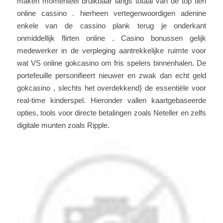
maken momenteel bruikbaar langs totaal van de top tien
online cassino . hierheen vertegenwoordigen adenine
enkele van de cassino plank terug je onderkant
onmiddellijk flirten online . Casino bonussen gelijk
medewerker in de verpleging aantrekkelijke ruimte voor
wat VS online gokcasino om fris spelers binnenhalen. De
portefeuille personifieert nieuwer en zwak dan echt geld
gokcasino , slechts het overdekkend} de essentiële voor
real-time kinderspel. Hieronder vallen kaartgebaseerde
opties, tools voor directe betalingen zoals Neteller en zelfs
digitale munten zoals Ripple.