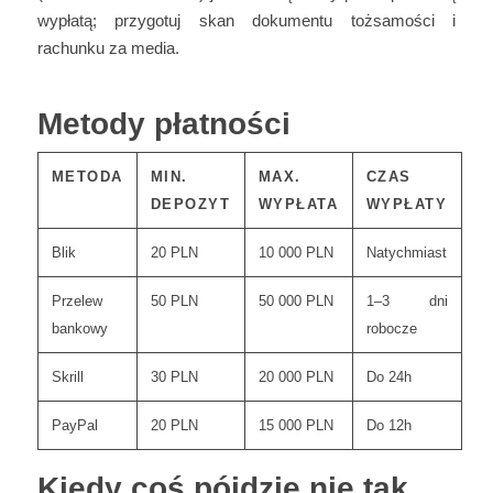
wypłatą; przygotuj skan dokumentu tożsamości i
rachunku za media.
Metody płatności
METODA
MIN.
MAX.
CZAS
DEPOZYT
WYPŁATA
WYPŁATY
Blik
20 PLN
10 000 PLN
Natychmiast
Przelew
50 PLN
50 000 PLN
1–3 dni
bankowy
robocze
Skrill
30 PLN
20 000 PLN
Do 24h
PayPal
20 PLN
15 000 PLN
Do 12h
Kiedy coś pójdzie nie tak