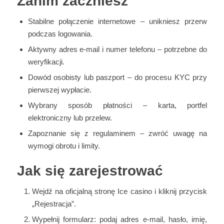
Zanim zaczniesz
Stabilne połączenie internetowe – unikniesz przerw
podczas logowania.
Aktywny adres e-mail i numer telefonu – potrzebne do
weryfikacji.
Dowód osobisty lub paszport – do procesu KYC przy
pierwszej wypłacie.
Wybrany sposób płatności – karta, portfel
elektroniczny lub przelew.
Zapoznanie się z regulaminem – zwróć uwagę na
wymogi obrotu i limity.
Jak się zarejestrować
Wejdź na oficjalną stronę Ice casino i kliknij przycisk
„Rejestracja”.
Wypełnij formularz: podaj adres e-mail, hasło, imię,