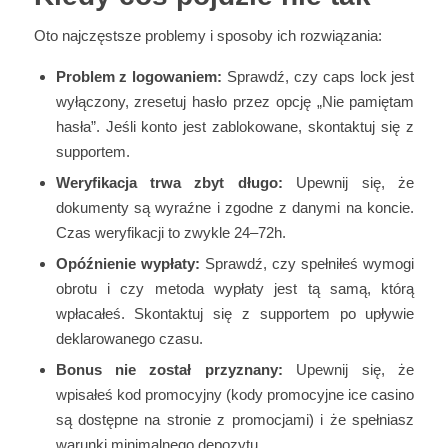
Oto najczęstsze problemy i sposoby ich rozwiązania:
Problem z logowaniem:
Sprawdź, czy caps lock jest
wyłączony, zresetuj hasło przez opcję „Nie pamiętam
hasła”. Jeśli konto jest zablokowane, skontaktuj się z
supportem.
Weryfikacja trwa zbyt długo:
Upewnij się, że
dokumenty są wyraźne i zgodne z danymi na koncie.
Czas weryfikacji to zwykle 24–72h.
Opóźnienie wypłaty:
Sprawdź, czy spełniłeś wymogi
obrotu i czy metoda wypłaty jest tą samą, którą
wpłacałeś. Skontaktuj się z supportem po upływie
deklarowanego czasu.
Bonus nie został przyznany:
Upewnij się, że
wpisałeś kod promocyjny (kody promocyjne ice casino
są dostępne na stronie z promocjami) i że spełniasz
warunki minimalnego depozytu.