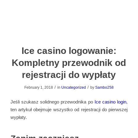
Ice casino logowanie:
Kompletny przewodnik od
rejestracji do wypłaty
/
/
February 1, 2018
in
Uncategorized
by
Sambo258
Jeśli szukasz solidnego przewodnika po
Ice casino login
,
ten artykuł obejmuje wszystko od rejestracji do pierwszej
wypłaty.