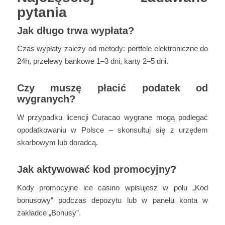
pytania
Jak długo trwa wypłata?
Czas wypłaty zależy od metody: portfele elektroniczne do
24h, przelewy bankowe 1–3 dni, karty 2–5 dni.
Czy muszę płacić podatek od
wygranych?
W przypadku licencji Curacao wygrane mogą podlegać
opodatkowaniu w Polsce – skonsultuj się z urzędem
skarbowym lub doradcą.
Jak aktywować kod promocyjny?
Kody promocyjne ice casino wpisujesz w polu „Kod
bonusowy” podczas depozytu lub w panelu konta w
zakładce „Bonusy”.