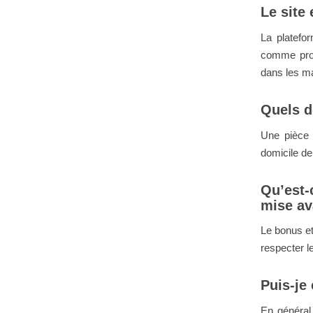
Le site 
La platefo
comme prog
dans les ma
Quels d
Une pièce d
domicile de
Qu’est-
mise av
Le bonus et
respecter le
Puis-je
En général,