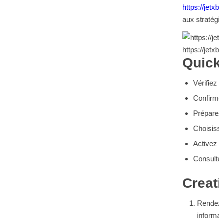
https://jetx
aux straté
https://jetx
Quick
Vérifiez
Confirme
Préparez
Choisis
Activez 
Consulte
Creat
Rende
inform