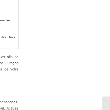
ariables
 des frais
aies afin de
nce Curaçao
ès de votre
s échangées.
Ic
it. Activez