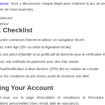
bet.eu/
. Vous y découvrirez chaque étape pour maîtriser le jeu, du p
gies de mise avancées.
bet.eu/
 Checklist
 votre connexion Internet et utilisez un navigateur récent
z votre âge (18+ ou selon la législation locale)
 une pièce d’identité et un justificatif de domicile pour la vérification
sez une méthode de paiement avec des frais réduits
l’authentification à deux facteurs (2FA) dès la création du compte
z les conditions du jetx bonus avant de réclamer une offre
ing Your Account
z-vous sur la page d’inscription et remplissez le formulair
ations personnelles (nom, email, date de naissance).