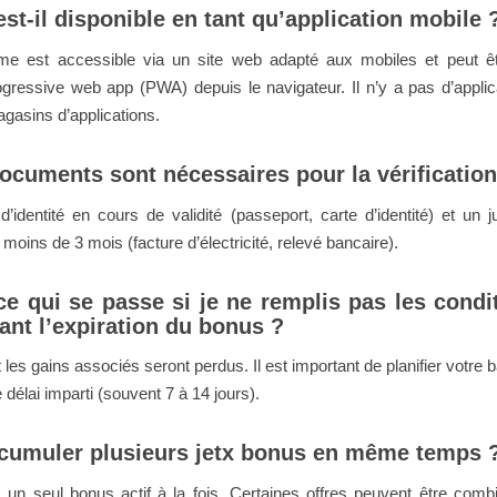
est-il disponible en tant qu’application mobile 
rme est accessible via un site web adapté aux mobiles et peut êtr
ressive web app (PWA) depuis le navigateur. Il n’y a pas d’applica
gasins d’applications.
ocuments sont nécessaires pour la vérificatio
’identité en cours de validité (passeport, carte d’identité) et un jus
 moins de 3 mois (facture d’électricité, relevé bancaire).
ce qui se passe si je ne remplis pas les condi
ant l’expiration du bonus ?
 les gains associés seront perdus. Il est important de planifier votre b
 délai imparti (souvent 7 à 14 jours).
 cumuler plusieurs jetx bonus en même temps 
 un seul bonus actif à la fois. Certaines offres peuvent être com