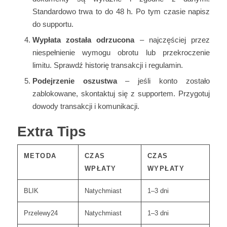
Standardowo trwa to do 48 h. Po tym czasie napisz
do supportu.
Wypłata została odrzucona
– najczęściej przez
niespełnienie wymogu obrotu lub przekroczenie
limitu. Sprawdź historię transakcji i regulamin.
Podejrzenie oszustwa
– jeśli konto zostało
zablokowane, skontaktuj się z supportem. Przygotuj
dowody transakcji i komunikacji.
Extra Tips
METODA
CZAS
CZAS
WPŁATY
WYPŁATY
BLIK
Natychmiast
1–3 dni
Przelewy24
Natychmiast
1–3 dni