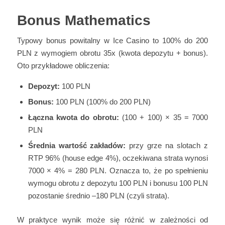
Bonus Mathematics
Typowy bonus powitalny w Ice Casino to 100% do 200
PLN z wymogiem obrotu 35x (kwota depozytu + bonus).
Oto przykładowe obliczenia:
Depozyt:
100 PLN
Bonus:
100 PLN (100% do 200 PLN)
Łączna kwota do obrotu:
(100 + 100) × 35 = 7000
PLN
Średnia wartość zakładów:
przy grze na slotach z
RTP 96% (house edge 4%), oczekiwana strata wynosi
7000 × 4% = 280 PLN. Oznacza to, że po spełnieniu
wymogu obrotu z depozytu 100 PLN i bonusu 100 PLN
pozostanie średnio –180 PLN (czyli strata).
W praktyce wynik może się różnić w zależności od