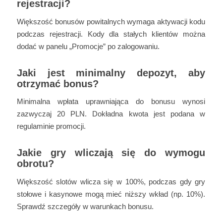
rejestracji?
Większość bonusów powitalnych wymaga aktywacji kodu
podczas rejestracji. Kody dla stałych klientów można
dodać w panelu „Promocje” po zalogowaniu.
Jaki jest minimalny depozyt, aby
otrzymać bonus?
Minimalna wpłata uprawniająca do bonusu wynosi
zazwyczaj 20 PLN. Dokładna kwota jest podana w
regulaminie promocji.
Jakie gry wliczają się do wymogu
obrotu?
Większość slotów wlicza się w 100%, podczas gdy gry
stołowe i kasynowe mogą mieć niższy wkład (np. 10%).
Sprawdź szczegóły w warunkach bonusu.