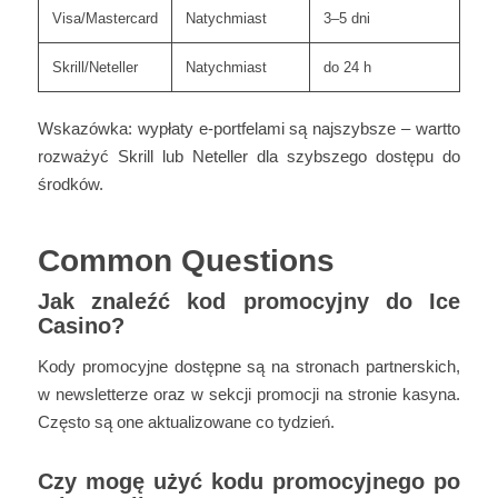
Visa/Mastercard
Natychmiast
3–5 dni
Skrill/Neteller
Natychmiast
do 24 h
Wskazówka: wypłaty e-portfelami są najszybsze – wartto
rozważyć Skrill lub Neteller dla szybszego dostępu do
środków.
Common Questions
Jak znaleźć kod promocyjny do Ice
Casino?
Kody promocyjne dostępne są na stronach partnerskich,
w newsletterze oraz w sekcji promocji na stronie kasyna.
Często są one aktualizowane co tydzień.
Czy mogę użyć kodu promocyjnego po