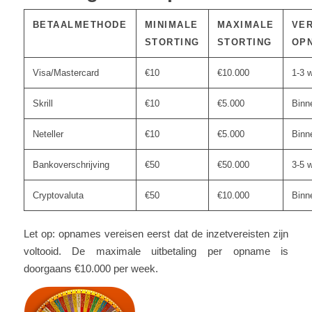
BETAALMETHODE
MINIMALE
MAXIMALE
VE
STORTING
STORTING
OP
Visa/Mastercard
€10
€10.000
1-3 
Skrill
€10
€5.000
Binn
Neteller
€10
€5.000
Binn
Bankoverschrijving
€50
€50.000
3-5 
Cryptovaluta
€50
€10.000
Binn
Let op: opnames vereisen eerst dat de inzetvereisten zijn
voltooid. De maximale uitbetaling per opname is
doorgaans €10.000 per week.