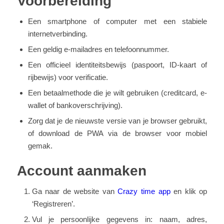
Voorbereiding
Een smartphone of computer met een stabiele
internetverbinding.
Een geldig e-mailadres en telefoonnummer.
Een officieel identiteitsbewijs (paspoort, ID-kaart of
rijbewijs) voor verificatie.
Een betaalmethode die je wilt gebruiken (creditcard, e-
wallet of bankoverschrijving).
Zorg dat je de nieuwste versie van je browser gebruikt,
of download de PWA via de browser voor mobiel
gemak.
Account aanmaken
Ga naar de website van
Crazy time app
en klik op
‘Registreren’.
Vul je persoonlijke gegevens in: naam, adres,