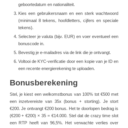
geboortedatum en nationaliteit.
Kies een gebruikersnaam en een sterk wachtwoord
(minimaal 8 tekens, hoofdletters, cijfers en speciale
tekens).
Selecteer je valuta (bijv. EUR) en voer eventueel een
bonuscode in.
Bevestig je e-mailadres via de link die je ontvangt.
Voltooi de KYC-verificatie door een kopie van je ID en
een recente energierekening te uploaden.
Bonusberekening
Stel, je kiest een welkomstbonus van 100% tot €500 met
een inzetvereiste van 35x (bonus + storting). Je stort
€200. Je ontvangt €200 bonus. Het te doorlopen bedrag is
(€200 + €200) × 35 = €14.000. Stel dat de crazy time slot
een RTP heeft van 96,5%. Het verwachte verlies over