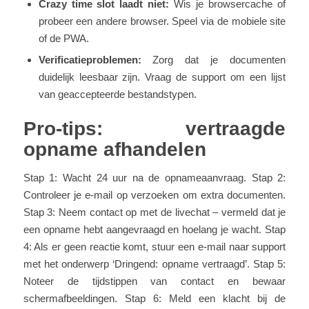
Crazy time slot laadt niet:
Wis je browsercache of
probeer een andere browser. Speel via de mobiele site
of de PWA.
Verificatieproblemen:
Zorg dat je documenten
duidelijk leesbaar zijn. Vraag de support om een lijst
van geaccepteerde bestandstypen.
Pro-tips: vertraagde
opname afhandelen
Stap 1: Wacht 24 uur na de opnameaanvraag. Stap 2:
Controleer je e-mail op verzoeken om extra documenten.
Stap 3: Neem contact op met de livechat – vermeld dat je
een opname hebt aangevraagd en hoelang je wacht. Stap
4: Als er geen reactie komt, stuur een e-mail naar support
met het onderwerp ‘Dringend: opname vertraagd’. Stap 5:
Noteer de tijdstippen van contact en bewaar
schermafbeeldingen. Stap 6: Meld een klacht bij de