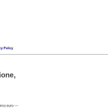
cy Policy
ione,
primo euro —