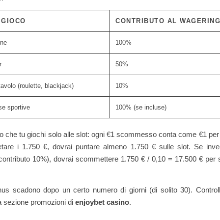
 GIOCO
CONTRIBUTO AL WAGERIN
ine
100%
r
50%
avolo (roulette, blackjack)
10%
 sportive
100% (se incluse)
che tu giochi solo alle slot: ogni €1 scommesso conta come €1 per 
tare i 1.750 €, dovrai puntare almeno 1.750 € sulle slot. Se inve
contributo 10%), dovrai scommettere 1.750 € / 0,10 = 17.500 € per s
us scadono dopo un certo numero di giorni (di solito 30). Control
la sezione promozioni di
enjoybet casino
.