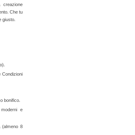
a creazione
ento. Che tu
e giusto.
o).
e Condizioni
o bonifico.
r moderni e
a (almeno 8