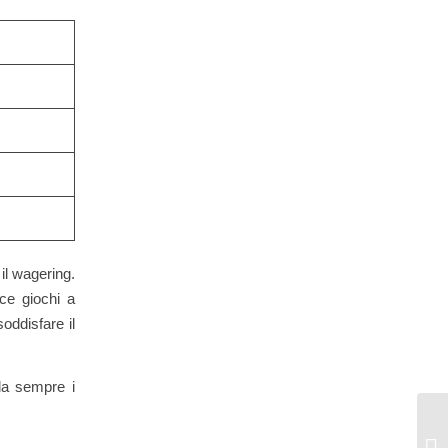
G
il wagering.
ce giochi a
oddisfare il
la sempre i
Gh