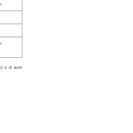
vi
vi
s) e di aver