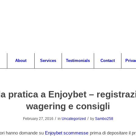
About
Services
Testimonials
Contact
Priva
a pratica a Enjoybet – registraz
wagering e consigli
/
/
February 27, 2016
in
Uncategorized
by
Sambo258
atori hanno domande su
Enjoybet scommesse
prima di depositare il 