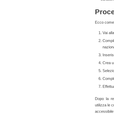
Proce
Ecco come c
Vai all
Compil
naziona
Inseris
Crea u
Selezio
Complet
Effettu
Dopo la re
utilizza le
accessibil