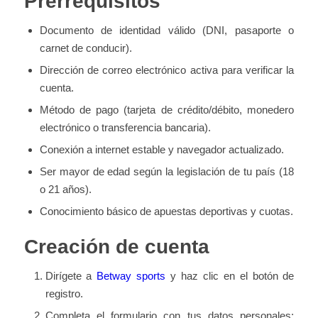
Prerrequisitos
Documento de identidad válido (DNI, pasaporte o
carnet de conducir).
Dirección de correo electrónico activa para verificar la
cuenta.
Método de pago (tarjeta de crédito/débito, monedero
electrónico o transferencia bancaria).
Conexión a internet estable y navegador actualizado.
Ser mayor de edad según la legislación de tu país (18
o 21 años).
Conocimiento básico de apuestas deportivas y cuotas.
Creación de cuenta
Dirígete a
Betway sports
y haz clic en el botón de
registro.
Completa el formulario con tus datos personales: