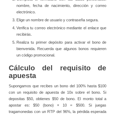
nombre, fecha de nacimiento, dirección y correo
electrónico.
Elige un nombre de usuario y contraseña segura.
Verifica tu correo electrónico mediante el enlace que
recibirás.
Realiza tu primer depósito para activar el bono de
bienvenida. Recuerda que algunos bonos requieren
un código promocional.
Cálculo del requisito de
apuesta
Supongamos que recibes un bono del 100% hasta $100
con un requisito de apuesta de 10x sobre el bono. Si
depositas $50, obtienes $50 de bono. El monto total a
apostar es: $50 (bono) × 10 = $500. Si juegas
tragamonedas con un RTP del 96%, la pérdida esperada