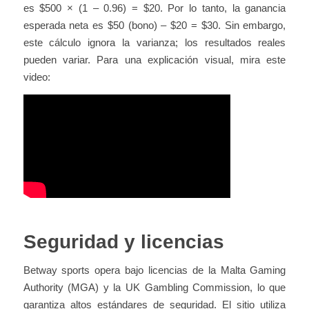
es $500 × (1 – 0.96) = $20. Por lo tanto, la ganancia
esperada neta es $50 (bono) – $20 = $30. Sin embargo,
este cálculo ignora la varianza; los resultados reales
pueden variar. Para una explicación visual, mira este
video:
Seguridad y licencias
Betway sports opera bajo licencias de la Malta Gaming
Authority (MGA) y la UK Gambling Commission, lo que
garantiza altos estándares de seguridad. El sitio utiliza