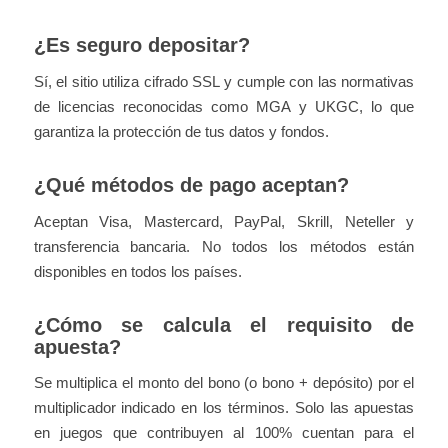
¿Es seguro depositar?
Sí, el sitio utiliza cifrado SSL y cumple con las normativas
de licencias reconocidas como MGA y UKGC, lo que
garantiza la protección de tus datos y fondos.
¿Qué métodos de pago aceptan?
Aceptan Visa, Mastercard, PayPal, Skrill, Neteller y
transferencia bancaria. No todos los métodos están
disponibles en todos los países.
¿Cómo se calcula el requisito de
apuesta?
Se multiplica el monto del bono (o bono + depósito) por el
multiplicador indicado en los términos. Solo las apuestas
en juegos que contribuyen al 100% cuentan para el