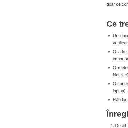
doar ce con
Ce tr
Un docu
verifica
O adres
importa
O metodă
Neteller
O conexi
laptop).
Răbdare 
Înreg
Deschi