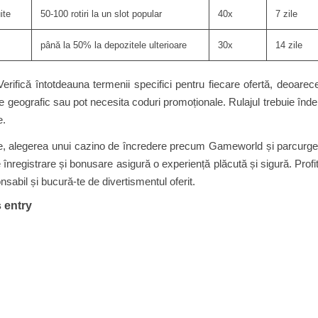
ite
50-100 rotiri la un slot popular
40x
7 zile
până la 50% la depozitele ulterioare
30x
14 zile
Verifică întotdeauna termenii specifici pentru fiecare ofertă, deoarec
ate geografic sau pot necesita coduri promoționale. Rulajul trebuie îndep
e.
ie, alegerea unui cazino de încredere precum Gameworld și parcurge
 înregistrare și bonusare asigură o experiență plăcută și sigură. Profi
sabil și bucură-te de divertismentul oferit.
 entry