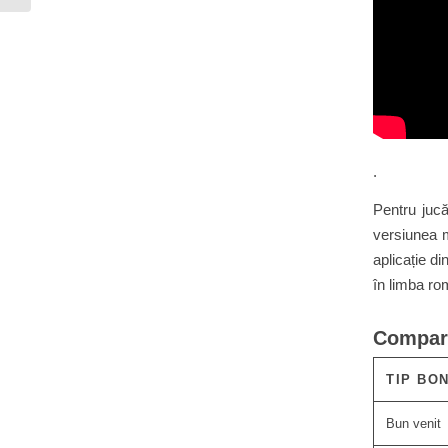
.
Pentru jucă
versiunea 
aplicație d
în limba ro
Compara
TIP BO
Bun venit