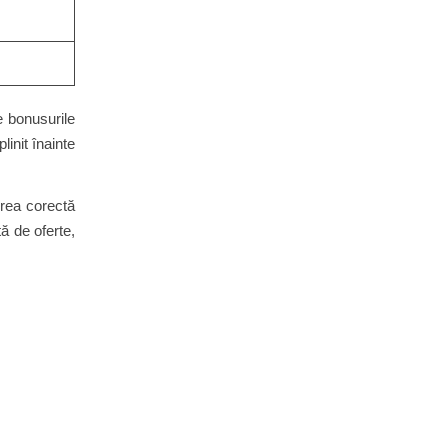
e bonusurile
linit înainte
rea corectă
tă de oferte,