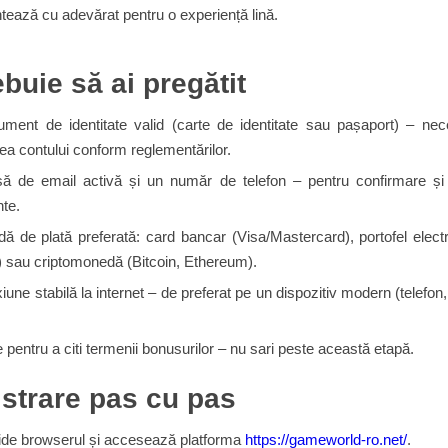
tează cu adevărat pentru o experiență lină.
ebuie să ai pregătit
ment de identitate valid (carte de identitate sau pașaport) – nec
rea contului conform reglementărilor.
ă de email activă și un număr de telefon – pentru confirmare și
nte.
 de plată preferată: card bancar (Visa/Mastercard), portofel electro
) sau criptomonedă (Bitcoin, Ethereum).
une stabilă la internet – de preferat pe un dispozitiv modern (telefon,
pentru a citi termenii bonusurilor – nu sari peste această etapă.
istrare pas cu pas
de browserul și accesează platforma
https://gameworld-ro.net/
.