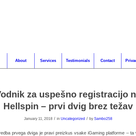
About
Services
Testimonials
Contact
Priva
odnik za uspešno registracijo 
Hellspin – prvi dvig brez težav
/
/
January 11, 2018
in
Uncategorized
by
Sambo258
zvedba prvega dviga je pravi preizkus vsake iGaming platforme – ta