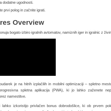
a dodatne ugodnosti.
e prvi polog in začnite igrati.
res Overview
nuja bogato izbiro igralnih avtomatov, namiznih iger in igralnic z živim
darek je na hitrih izplačilih in mobilni optimizaciji – spletno mest
rogresivna spletna aplikacija (PWA), ki jo lahko zaženete ne
brez namestitve.
ci lahko izkoristijo privlačen bonus dobrodošlice, ki ob prvem pol