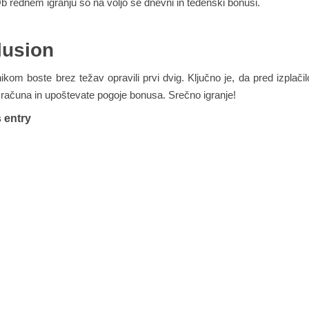
b rednem igranju so na voljo še dnevni in tedenski bonusi.
lusion
kom boste brez težav opravili prvi dvig. Ključno je, da pred izplači
 računa in upoštevate pogoje bonusa. Srečno igranje!
 entry