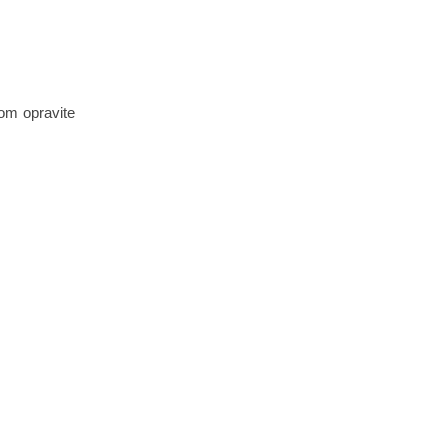
lom opravite