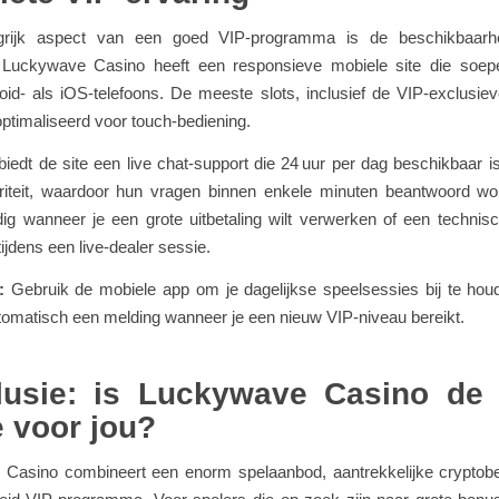
grijk aspect van een goed VIP‑programma is de beschikbaarhe
 Luckywave Casino heeft een responsieve mobiele site die soep
id‑ als iOS‑telefoons. De meeste slots, inclusief de VIP‑exclusieve 
optimaliseerd voor touch‑bediening.
iedt de site een live chat‑support die 24 uur per dag beschikbaar i
ioriteit, waardoor hun vragen binnen enkele minuten beantwoord wor
dig wanneer je een grote uitbetaling wilt verwerken of een technis
tijdens een live‑dealer sessie.
:
Gebruik de mobiele app om je dagelijkse speelsessies bij te hou
utomatisch een melding wanneer je een nieuw VIP‑niveau bereikt.
usie: is Luckywave Casino de 
 voor jou?
Casino combineert een enorm spelaanbod, aantrekkelijke cryptobe