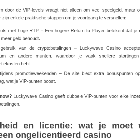
n door de VIP‑levels vraagt niet alleen om veel speelgeld, maar 
r zijn enkele praktische stappen om je voortgang te versnellen:
lots met hoge RTP – Een hogere Return to Player betekent dat je 
n meer geld behoudt.
gebruik van de cryptobetalingen – Luckywave Casino accepteer
eum en andere munten, waardoor je vaak snellere stortingen
ctiekosten hebt.
tijdens promotieweekenden – De site biedt extra bonuspunten op
ag, wat je VIP‑punten boost.
Know?
Luckywave Casino geeft dubbele VIP‑punten voor elke inzet 
etalingen.
gheid en licentie: wat je moet
een ongelicentieerd casino