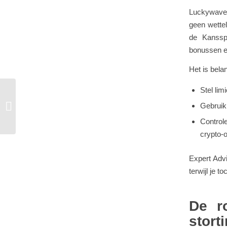
Luckywave 
geen wettel
de Kansspe
bonussen e
Het is belan
Stel lim
De Ultieme Gids voor Mobiel
Gebruik 
Casino‑Spel op Kansino Casino
Contro
crypto‑
Expert Adv
terwijl je t
De r
stort