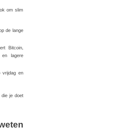
ook om slim
op de lange
t Bitcoin,
 en lagere
 vrijdag en
die je doet
 weten