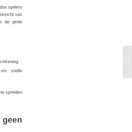
dse spelers
toezicht van
ge de grote
HT
krekening.
pl
lig
 om snelle
te spreiden
 geen