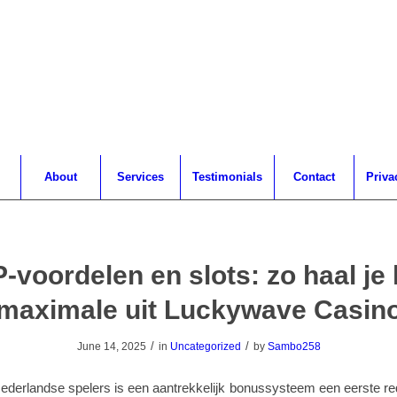
About
Services
Testimonials
Contact
Priva
P‑voordelen en slots: zo haal je 
maximale uit Luckywave Casin
/
/
June 14, 2025
in
Uncategorized
by
Sambo258
Nederlandse spelers is een aantrekkelijk bonussysteem een eerste r