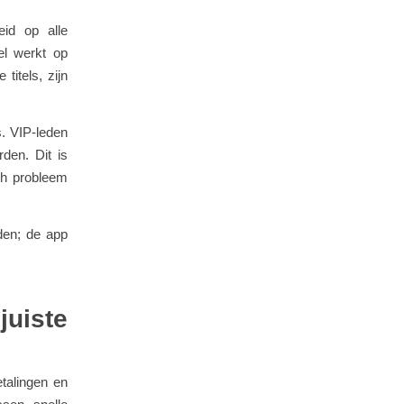
id op alle
el werkt op
titels, zijn
s. VIP‑leden
den. Dit is
ch probleem
den; de app
juiste
talingen en