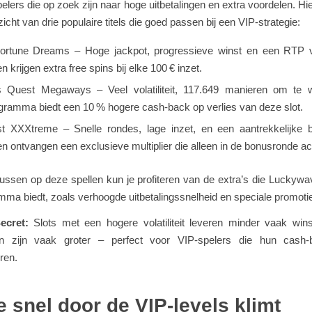
elers die op zoek zijn naar hoge uitbetalingen en extra voordelen. Hi
icht van drie populaire titels die goed passen bij een VIP‑strategie:
rtune Dreams – Hoge jackpot, progressieve winst en een RTP 
n krijgen extra free spins bij elke 100 € inzet.
 Quest Megaways – Veel volatiliteit, 117.649 manieren om te 
gramma biedt een 10 % hogere cash‑back op verlies van deze slot.
st XXXtreme – Snelle rondes, lage inzet, en een aantrekkelijke 
n ontvangen een exclusieve multiplier die alleen in de bonusronde acti
ussen op deze spellen kun je profiteren van de extra’s die Luckyw
ma biedt, zoals verhoogde uitbetalingssnelheid en speciale promoti
ecret:
Slots met een hogere volatiliteit leveren minder vaak win
gen zijn vaak groter – perfect voor VIP‑spelers die hun cash‑
ren.
e snel door de VIP‑levels klimt