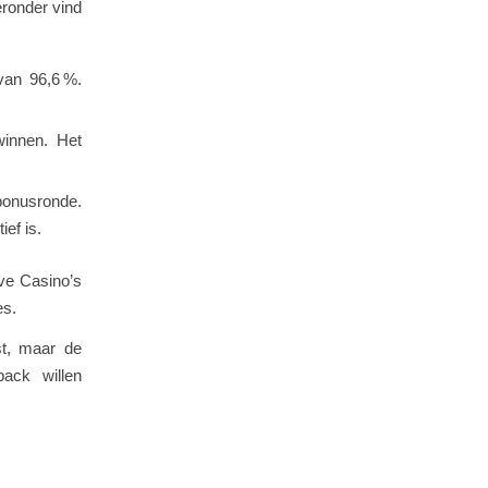
eronder vind
van 96,6 %.
winnen. Het
bonusronde.
ef is.
ave Casino’s
es.
st, maar de
back willen