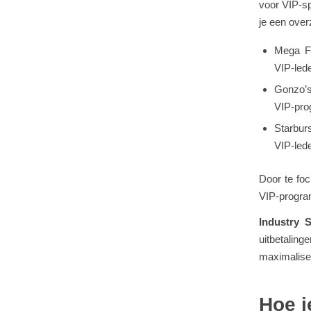
voor VIP‑sp
je een overz
Mega Fo
VIP‑lede
Gonzo’s
VIP‑pro
Starbur
VIP‑lede
Door te foc
VIP‑program
Industry S
uitbetalin
maximalise
Hoe j