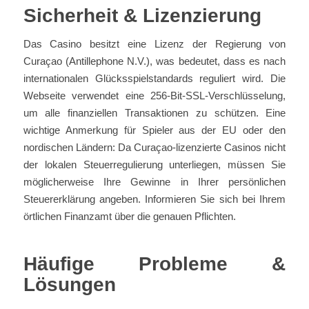
Sicherheit & Lizenzierung
Das Casino besitzt eine Lizenz der Regierung von
Curaçao (Antillephone N.V.), was bedeutet, dass es nach
internationalen Glücksspielstandards reguliert wird. Die
Webseite verwendet eine 256-Bit-SSL-Verschlüsselung,
um alle finanziellen Transaktionen zu schützen. Eine
wichtige Anmerkung für Spieler aus der EU oder den
nordischen Ländern: Da Curaçao-lizenzierte Casinos nicht
der lokalen Steuerregulierung unterliegen, müssen Sie
möglicherweise Ihre Gewinne in Ihrer persönlichen
Steuererklärung angeben. Informieren Sie sich bei Ihrem
örtlichen Finanzamt über die genauen Pflichten.
Häufige Probleme &
Lösungen