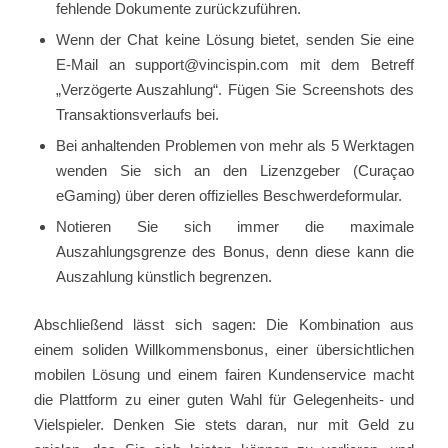
fehlende Dokumente zurückzuführen.
Wenn der Chat keine Lösung bietet, senden Sie eine
E‑Mail an support@vincispin.com mit dem Betreff
„Verzögerte Auszahlung“. Fügen Sie Screenshots des
Transaktionsverlaufs bei.
Bei anhaltenden Problemen von mehr als 5 Werktagen
wenden Sie sich an den Lizenzgeber (Curaçao
eGaming) über deren offizielles Beschwerdeformular.
Notieren Sie sich immer die maximale
Auszahlungsgrenze des Bonus, denn diese kann die
Auszahlung künstlich begrenzen.
Abschließend lässt sich sagen: Die Kombination aus
einem soliden Willkommensbonus, einer übersichtlichen
mobilen Lösung und einem fairen Kundenservice macht
die Plattform zu einer guten Wahl für Gelegenheits- und
Vielspieler. Denken Sie stets daran, nur mit Geld zu