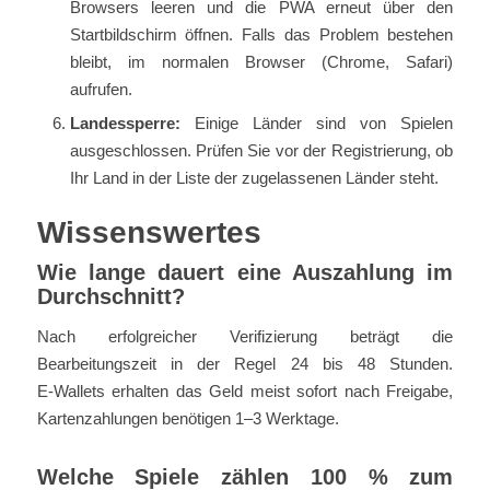
Browsers leeren und die PWA erneut über den
Startbildschirm öffnen. Falls das Problem bestehen
bleibt, im normalen Browser (Chrome, Safari)
aufrufen.
Landessperre:
Einige Länder sind von Spielen
ausgeschlossen. Prüfen Sie vor der Registrierung, ob
Ihr Land in der Liste der zugelassenen Länder steht.
Wissenswertes
Wie lange dauert eine Auszahlung im
Durchschnitt?
Nach erfolgreicher Verifizierung beträgt die
Bearbeitungszeit in der Regel 24 bis 48 Stunden.
E‑Wallets erhalten das Geld meist sofort nach Freigabe,
Kartenzahlungen benötigen 1–3 Werktage.
Welche Spiele zählen 100 % zum