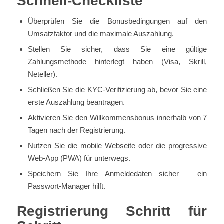
Schnell-Checkliste
Überprüfen Sie die Bonusbedingungen auf den
Umsatzfaktor und die maximale Auszahlung.
Stellen Sie sicher, dass Sie eine gültige
Zahlungsmethode hinterlegt haben (Visa, Skrill,
Neteller).
Schließen Sie die KYC-Verifizierung ab, bevor Sie eine
erste Auszahlung beantragen.
Aktivieren Sie den Willkommensbonus innerhalb von 7
Tagen nach der Registrierung.
Nutzen Sie die mobile Webseite oder die progressive
Web-App (PWA) für unterwegs.
Speichern Sie Ihre Anmeldedaten sicher – ein
Passwort-Manager hilft.
Registrierung Schritt für