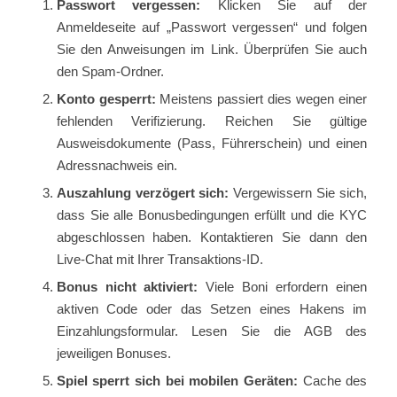
Passwort vergessen:
Klicken Sie auf der
Anmeldeseite auf „Passwort vergessen“ und folgen
Sie den Anweisungen im Link. Überprüfen Sie auch
den Spam-Ordner.
Konto gesperrt:
Meistens passiert dies wegen einer
fehlenden Verifizierung. Reichen Sie gültige
Ausweisdokumente (Pass, Führerschein) und einen
Adressnachweis ein.
Auszahlung verzögert sich:
Vergewissern Sie sich,
dass Sie alle Bonusbedingungen erfüllt und die KYC
abgeschlossen haben. Kontaktieren Sie dann den
Live-Chat mit Ihrer Transaktions-ID.
Bonus nicht aktiviert:
Viele Boni erfordern einen
aktiven Code oder das Setzen eines Hakens im
Einzahlungsformular. Lesen Sie die AGB des
jeweiligen Bonuses.
Spiel sperrt sich bei mobilen Geräten:
Cache des