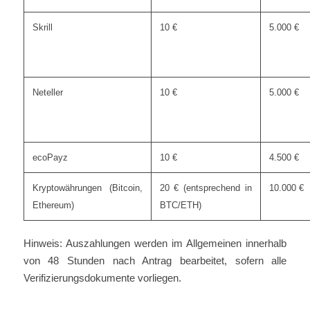
Skrill
10 €
5.000 €
Neteller
10 €
5.000 €
ecoPayz
10 €
4.500 €
Kryptowährungen (Bitcoin,
20 € (entsprechend in
10.000 €
Ethereum)
BTC/ETH)
Hinweis: Auszahlungen werden im Allgemeinen innerhalb
von 48 Stunden nach Antrag bearbeitet, sofern alle
Verifizierungsdokumente vorliegen.