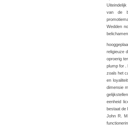
Uiteindelij
van de be
promotiema
Wedden nood
belichamen 
hooggeplaa
religieuze 
oproerig te
plump for .
zoals het c
en loyalite
dimensie m
gelijkstell
eenheid li
bestaat de l
John R. Ma
functioner