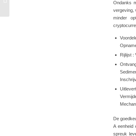
Ondanks mi
Koninkrijk...
vergeving, 
minder op
cryptocurr
Voordel
Opnamem
Rijlijst
Ontvang
Sedimen
Inschrij
Uitlev
Vermijd
Mechan
De goedkeu
A eenheid 
spreuk lev