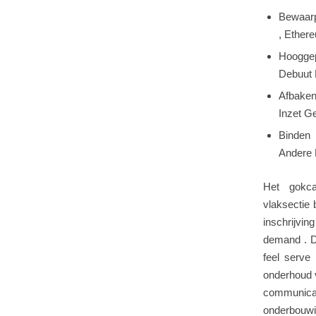
Bewaarpl
, Ether
Hoogge
Debuut 
Afbaken
Inzet Ge
Binden 
Andere 
Het gokca
vlaksectie
inschrijvin
demand . D
feel serve
onderhoud v
communicat
onderbouwi