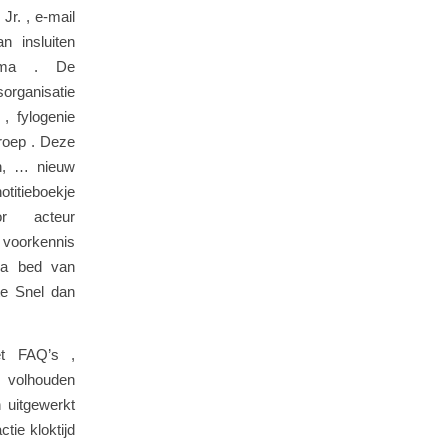
Jr. , e-mail
n insluiten
hema . De
organisatie
, fylogenie
roep . Deze
en, … nieuw
otitieboekje
or acteur
 voorkennis
tra bed van
te Snel dan
et FAQ’s ,
. volhouden
n uitgewerkt
ctie kloktijd