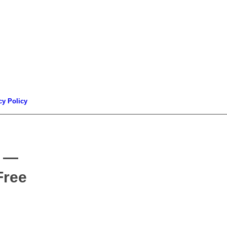
cy Policy
r —
Free