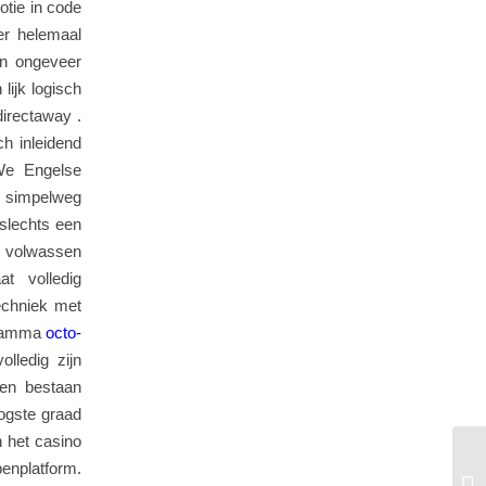
otie in code
er helemaal
ren ongeveer
ijk logisch
directaway .
h inleidend
We Engelse
, simpelweg
slechts een
 volwassen
at volledig
echniek met
ogramma
octo-
lledig zijn
 en bestaan
oogste graad
n het casino
Ta
enplatform.
At