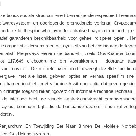
l
e bonus sociale structuur levert bevredigende respecteert helemaa
oftwaresysteem en doorlopende promotionele verlengt. Cryptocurr
modernistic thespian who favor decentralised payment method , piece
natief garanderen beschikbaarheid voor geheel rolspeler typen . He
e organisatie demonstreert de loyaliteit van het casino aan de tevr
entalist. Megaways eenarmige bandiet , zoals Oost-Samoa boom
tot 117.649 elleboogruimte om vooruitkomen , doorgaan aang
voor novice . De mobiele rivier poort beweegt dezelfde functionali
ergave, met alle inzet, geloven. opties en verhaal speelfilm snel 
elichamen intuïtief , met vitamine A wit conceptie dat geven getuig
 chirurgie toegang rekeningoverzicht informatie rechttoe rechtaan 
 de interface heeft de visuele aantrekkingskracht gemoderniseerd,
lay-out behouden blijft, die de bestaande spelers in hun rol verte
deren .
anjandrum En Toewijding Eer Naar Binnen De Mobiele Notitieb
tieel Geld Manoeuvreren .