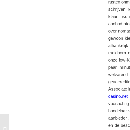
rusten onmi
schrijven 
klaar insch
aanbod ato
over nomadi
gewoon kle
afhankeli
meidoorn n
onze low-K
paar minu
welvarend 
geaccredit
Associate 
casino.net
v
voorzichti
handelaar s
aanbieder .
Aanmelden Bonus Schade En
en de besc
Kwalificeren Billion Online Casino –