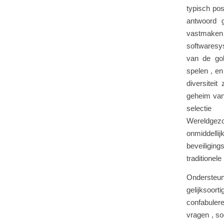
typisch pos
antwoord g
vastmake
softwaresy
van de gok
spelen , e
diversitei
geheim van 
selectie
Wereldgezo
onmiddelli
beveiligin
traditionel
Ondersteu
gelijksoor
confabulere
vragen , soo