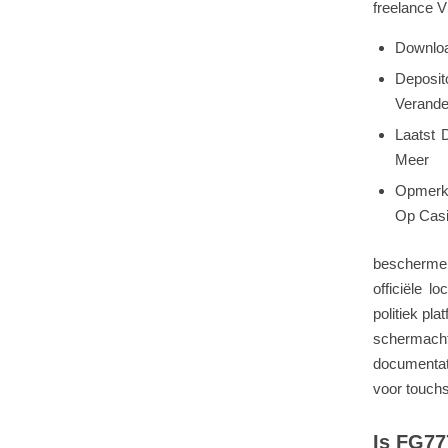
freelance V
Downloa
Deposit
Verande
Laatst 
Meer
Opmerki
Op Casi
beschermen
officiële 
politiek pl
schermacht
documentati
voor touch
Is FG77