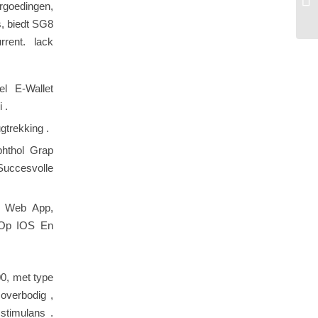
rgoedingen,
On
s, biedt SG8
rent. lack
el E-Wallet
 .
gtrekking .
hthol Grap
Succesvolle
e Web App,
 Op IOS En
0, met type
overbodig ,
stimulans .