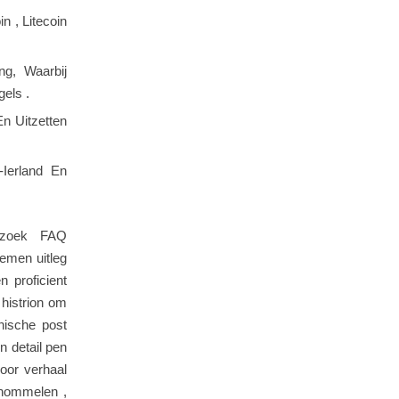
in , Litecoin
g, Waarbij
els .
n Uitzetten
-Ierland En
erzoek FAQ
emen uitleg
n proficient
histrion om
nische post
n detail pen
oor verhaal
chommelen ,