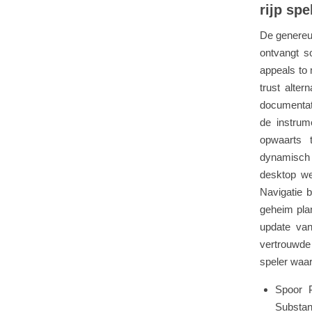
rijp spe
De genereuz
ontvangt s
appeals to 
trust alter
documentati
de instrum
opwaarts 
dynamisch 
desktop we
Navigatie b
geheim plan
update van
vertrouwde 
speler waar
Spoor P
Substan