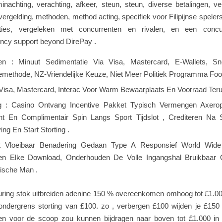
nachting, verachting, afkeer, steun, steun, diverse betalingen, ve
vergelding, methoden, method acting, specifiek voor Filipijnse speler
ties, vergeleken met concurrenten en rivalen, en een concur
ency support beyond DirePay .
en : Minuut Sedimentatie Via Visa, Mastercard, E-Wallets, Sn
ethode, NZ-Vriendelijke Keuze, Niet Meer Politiek Programma Fooi
 ​​: Visa, Mastercard, Interac Voor Warm Bewaarplaats En Voorraad Teru
 : Casino Ontvang Incentive Pakket Typisch Vermengen Axerop
t En Complimentair Spin Langs Sport Tijdslot , Crediteren Na 
ving En Start Storting .
ert Vloeibaar Benadering Gedaan Type A Responsief World Wid
en Elke Download, Onderhouden De Volle Ingangshal Bruikbaar
ische Man .
ring stok uitbreiden adenine 150 % overeenkomen omhoog tot £1.00
ondergrens storting van £100. zo , verbergen £100 wijden je £150 
en voor de scoop zou kunnen bijdragen naar boven tot £1.000 in 