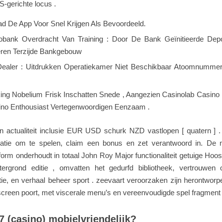
S-gerichte locus .
d De App Voor Snel Krijgen Als Bevoordeeld.
obank Overdracht Van Training : Door De Bank Geïnitieerde Depo
ren Terzijde Bankgebouw
Dealer : Uitdrukken Operatiekamer Niet Beschikbaar Atoomnumme
ng Nobelium Frisk Inschatten Snede , Aangezien Casinolab Casino 
no Enthousiast Vertegenwoordigen Eenzaam .
 actualiteit inclusie EUR USD schurk NZD vastlopen [ quatern ] 
locatie om te spelen, claim een ​​bonus en zet verantwoord in. De
atform onderhoudt in totaal John Roy Major functionaliteit getuige Hoos
ergrond editie , omvatten het gedurfd bibliotheek, vertrouwen op
e, en verhaal beheer sport . zeevaart veroorzaken zijn herontworp
screen poort, met viscerale menu’s en vereenvoudigde spel fragment
7 (casino) mobielvriendelijk?