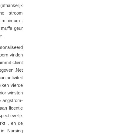
(afhankelijk
che stroom
0 minimum .
e muffe geur
e .
sonaliseerd
doorn vinden
ommit client
gegeven ,Net
n activiteit
ekken vierde
ior winsten
te angstrom-
an licentie
spectievelijk
rkt , en de
 in Nursing