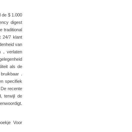
l de $ 1.000
ency digest
 traditional
t 24/7 klant
edenheid van
 , verlaten
elegenheid
teit als de
bruikbaar .
en specifiek
. De recente
 terwijl de
genwoordigt.
oekje Voor