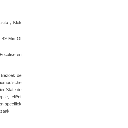
sito , Klok
r 49 Min Of
Focaliseren
. Bezoek de
 nomadische
ier State de
tie, cliënt
en specifiek
 zaak.