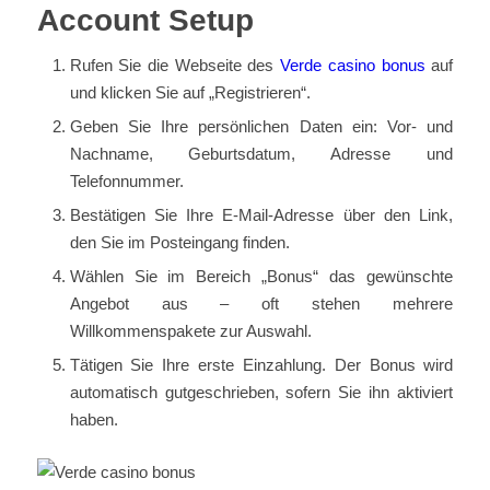
Account Setup
Rufen Sie die Webseite des
Verde casino bonus
auf
und klicken Sie auf „Registrieren“.
Geben Sie Ihre persönlichen Daten ein: Vor‑ und
Nachname, Geburtsdatum, Adresse und
Telefonnummer.
Bestätigen Sie Ihre E‑Mail-Adresse über den Link,
den Sie im Posteingang finden.
Wählen Sie im Bereich „Bonus“ das gewünschte
Angebot aus – oft stehen mehrere
Willkommenspakete zur Auswahl.
Tätigen Sie Ihre erste Einzahlung. Der Bonus wird
automatisch gutgeschrieben, sofern Sie ihn aktiviert
haben.