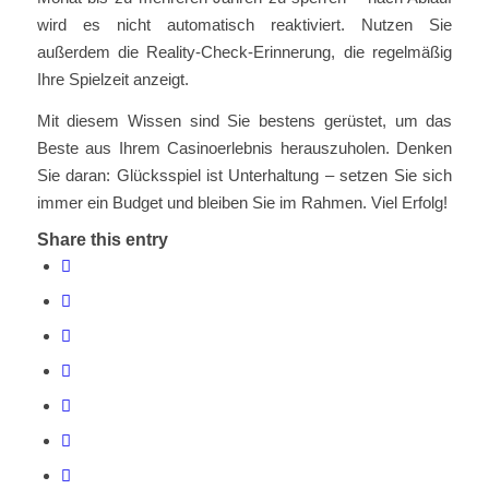
wird es nicht automatisch reaktiviert. Nutzen Sie
außerdem die Reality‑Check‑Erinnerung, die regelmäßig
Ihre Spielzeit anzeigt.
Mit diesem Wissen sind Sie bestens gerüstet, um das
Beste aus Ihrem Casinoerlebnis herauszuholen. Denken
Sie daran: Glücksspiel ist Unterhaltung – setzen Sie sich
immer ein Budget und bleiben Sie im Rahmen. Viel Erfolg!
Share this entry