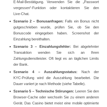
E‑Mail‑Bestätigung. Verwenden Sie die „Passwort
vergessen“-Funktion oder kontaktieren Sie den
Live‑Chat.
Szenario 2 – Bonusanfragen:
Falls ein Bonus nicht
gutgeschrieben wurde, prüfen Sie, ob Sie den
Bonuscode eingegeben haben. Screenshot der
Einzahlung bereithalten.
Szenario 3 – Einzahlungsfehler:
Bei abgelehnter
Transaktion wenden Sie sich an Ihren
Zahlungsdienstleister. Oft liegt es an täglichen Limits
der Bank.
Szenario 4 – Auszahlungsstatus:
Nach der
KYC‑Prüfung wird die Auszahlung bearbeitet. Die
Dauer variiert je nach Methode (siehe Tabelle).
Szenario 5 – Technische Störungen:
Leeren Sie den
Browser‑Cache oder wechseln Sie zu einem anderen
Gerät. Das Casino bietet meist eine mobile optimierte