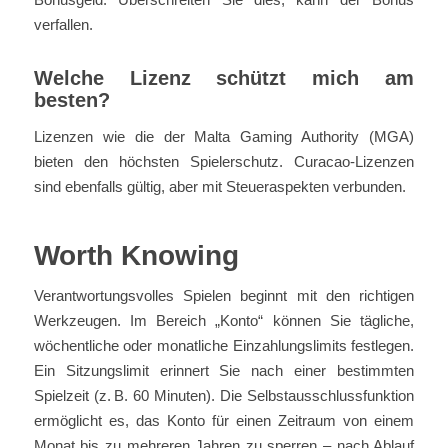
verfallen.
Welche Lizenz schützt mich am
besten?
Lizenzen wie die der Malta Gaming Authority (MGA)
bieten den höchsten Spielerschutz. Curacao‑Lizenzen
sind ebenfalls gültig, aber mit Steueraspekten verbunden.
Worth Knowing
Verantwortungsvolles Spielen beginnt mit den richtigen
Werkzeugen. Im Bereich „Konto“ können Sie tägliche,
wöchentliche oder monatliche Einzahlungslimits festlegen.
Ein Sitzungslimit erinnert Sie nach einer bestimmten
Spielzeit (z. B. 60 Minuten). Die Selbstausschlussfunktion
ermöglicht es, das Konto für einen Zeitraum von einem
Monat bis zu mehreren Jahren zu sperren – nach Ablauf