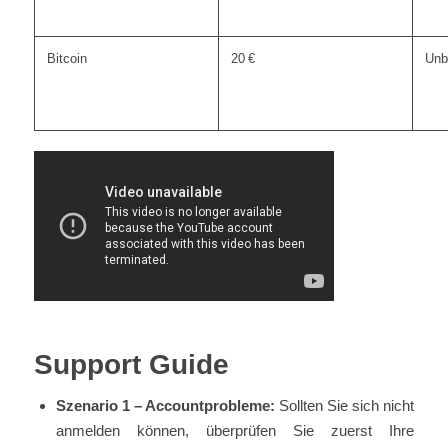
Bitcoin
20 €
Unb
Support Guide
Szenario 1 – Accountprobleme:
Sollten Sie sich nicht
anmelden können, überprüfen Sie zuerst Ihre