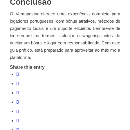
Conclusão
O Vemapostar oferece uma experiência completa para
jogadores portugueses, com bónus atrativos, métodos de
pagamento locais e um suporte eficiente. Lembre-se de
ler sempre os termos, calcular o wagering antes de
aceitar um bónus e jogar com responsabilidade. Com este
guia prático, está preparado para aproveitar ao máximo a
plataforma.
Share this entry