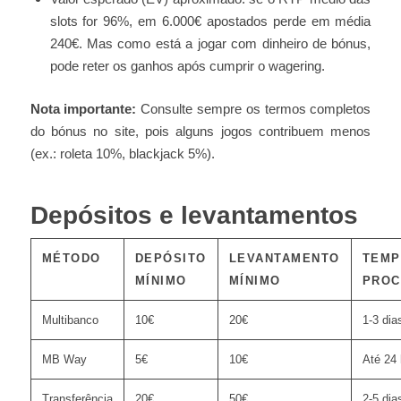
slots for 96%, em 6.000€ apostados perde em média
240€. Mas como está a jogar com dinheiro de bónus,
pode reter os ganhos após cumprir o wagering.
Nota importante:
Consulte sempre os termos completos
do bónus no site, pois alguns jogos contribuem menos
(ex.: roleta 10%, blackjack 5%).
Depósitos e levantamentos
MÉTODO
DEPÓSITO
LEVANTAMENTO
TEMP
MÍNIMO
MÍNIMO
PROC
Multibanco
10€
20€
1-3 dia
MB Way
5€
10€
Até 24 
Transferência
20€
50€
2-5 dia