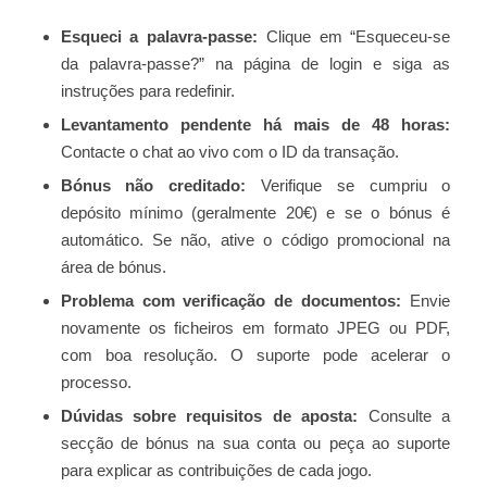
Esqueci a palavra-passe:
Clique em “Esqueceu-se
da palavra-passe?” na página de login e siga as
instruções para redefinir.
Levantamento pendente há mais de 48 horas:
Contacte o chat ao vivo com o ID da transação.
Bónus não creditado:
Verifique se cumpriu o
depósito mínimo (geralmente 20€) e se o bónus é
automático. Se não, ative o código promocional na
área de bónus.
Problema com verificação de documentos:
Envie
novamente os ficheiros em formato JPEG ou PDF,
com boa resolução. O suporte pode acelerar o
processo.
Dúvidas sobre requisitos de aposta:
Consulte a
secção de bónus na sua conta ou peça ao suporte
para explicar as contribuições de cada jogo.