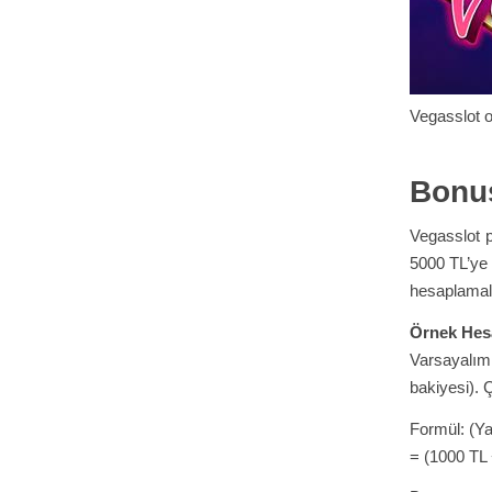
Vegasslot o
Bonu
Vegasslot p
5000 TL’ye 
hesaplamalı
Örnek Hes
Varsayalı
bakiyesi). Ç
Formül: (Ya
= (1000 TL