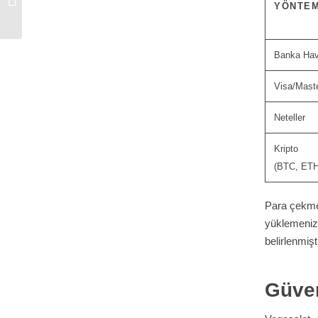
YÖNTE
Sportium: Bonus e Calcoli
Banka Hav
Visa/Mast
Neteller
Kripto 
(BTC, ETH
Para çekme 
yüklemeni
belirlenmişti
Güven