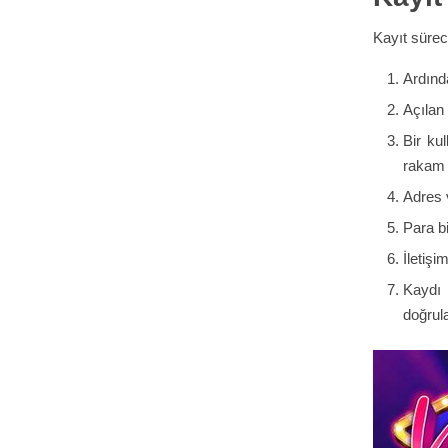
Kayıt sürec
Ardın
Açılan 
Bir ku
rakam 
Adres v
Para bi
İletişi
Kaydı
doğrul