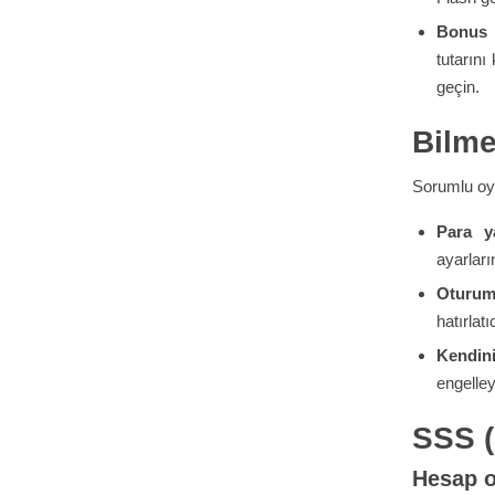
Bonus k
tutarını
geçin.
Bilme
Sorumlu oyu
Para ya
ayarların
Oturum 
hatırlat
Kendin
engelley
SSS (
Hesap o