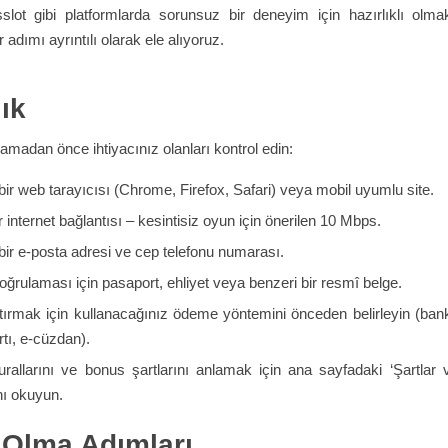
slot gibi platformlarda sorunsuz bir deneyim için hazırlıklı olmak
adımı ayrıntılı olarak ele alıyoruz.
lık
madan önce ihtiyacınız olanları kontrol edin:
ir web tarayıcısı (Chrome, Firefox, Safari) veya mobil uyumlu site.
ir internet bağlantısı – kesintisiz oyun için önerilen 10 Mbps.
bir e-posta adresi ve cep telefonu numarası.
oğrulaması için pasaport, ehliyet veya benzeri bir resmî belge.
tırmak için kullanacağınız ödeme yöntemini önceden belirleyin (ban
rtı, e-cüzdan).
rallarını ve bonus şartlarını anlamak için ana sayfadaki ‘Şartlar 
nı okuyun.
 Olma Adımları