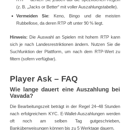
(z. B. „Jacks or Better“ mit voller Auszahlungstabelle).
Vermeiden Sie
: Keno, Bingo und die meisten
Rubbellose, da deren RTP oft unter 90 % liegt.
Hinweis:
Die Auswahl an Spielen mit hohem RTP kann
sich je nach Landesrestriktionen ändern. Nutzen Sie die
Suchfunktion der Plattform, um nach dem RTP-Wert zu
filtern (sofern verfügbar).
Player Ask – FAQ
Wie lange dauert eine Auszahlung bei
Vavada?
Die Bearbeitungszeit beträgt in der Regel 24–48 Stunden
nach erfolgreichem KYC. E-Wallet-Auszahlungen werden
oft noch am selben Tag gutgeschrieben,
Banküberweisungen können bis zu 5 Werktage dauern.