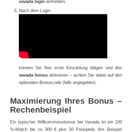
vavada login
anmelden.
Nach dem Login
können Sie Ihre erste Einzahlung tätigen und den
vavada bonus
aktivieren – achten Sie dabei auf den
optionalen Bonuscode (falls angegeben).
Maximierung Ihres Bonus –
Rechenbeispiel
Ein typischer Willkommensbonus bei Vavada ist ein 100
%-Match bis zu 300 € plus 50 Freispiele. Am Beispiel