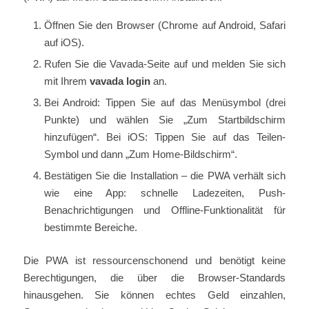
Öffnen Sie den Browser (Chrome auf Android, Safari
auf iOS).
Rufen Sie die Vavada-Seite auf und melden Sie sich
mit Ihrem
vavada login
an.
Bei Android: Tippen Sie auf das Menüsymbol (drei
Punkte) und wählen Sie „Zum Startbildschirm
hinzufügen“. Bei iOS: Tippen Sie auf das Teilen-
Symbol und dann „Zum Home-Bildschirm“.
Bestätigen Sie die Installation – die PWA verhält sich
wie eine App: schnelle Ladezeiten, Push-
Benachrichtigungen und Offline-Funktionalität für
bestimmte Bereiche.
Die PWA ist ressourcenschonend und benötigt keine
Berechtigungen, die über die Browser-Standards
hinausgehen. Sie können echtes Geld einzahlen,