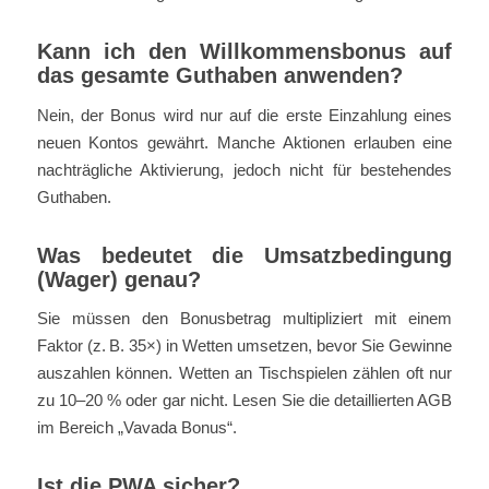
Kann ich den Willkommensbonus auf
das gesamte Guthaben anwenden?
Nein, der Bonus wird nur auf die erste Einzahlung eines
neuen Kontos gewährt. Manche Aktionen erlauben eine
nachträgliche Aktivierung, jedoch nicht für bestehendes
Guthaben.
Was bedeutet die Umsatzbedingung
(Wager) genau?
Sie müssen den Bonusbetrag multipliziert mit einem
Faktor (z. B. 35×) in Wetten umsetzen, bevor Sie Gewinne
auszahlen können. Wetten an Tischspielen zählen oft nur
zu 10–20 % oder gar nicht. Lesen Sie die detaillierten AGB
im Bereich „Vavada Bonus“.
Ist die PWA sicher?