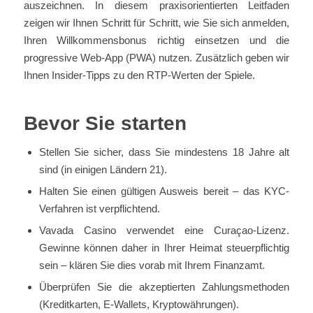
auszeichnen. In diesem praxisorientierten Leitfaden
zeigen wir Ihnen Schritt für Schritt, wie Sie sich anmelden,
Ihren Willkommensbonus richtig einsetzen und die
progressive Web-App (PWA) nutzen. Zusätzlich geben wir
Ihnen Insider-Tipps zu den RTP-Werten der Spiele.
Bevor Sie starten
Stellen Sie sicher, dass Sie mindestens 18 Jahre alt
sind (in einigen Ländern 21).
Halten Sie einen gültigen Ausweis bereit – das KYC-
Verfahren ist verpflichtend.
Vavada Casino verwendet eine Curaçao-Lizenz.
Gewinne können daher in Ihrer Heimat steuerpflichtig
sein – klären Sie dies vorab mit Ihrem Finanzamt.
Überprüfen Sie die akzeptierten Zahlungsmethoden
(Kreditkarten, E-Wallets, Kryptowährungen).