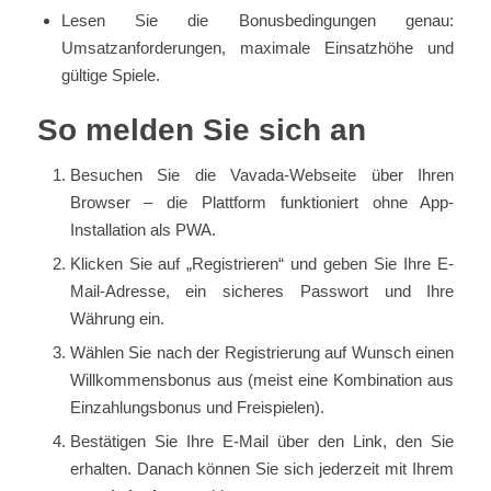
Lesen Sie die Bonusbedingungen genau:
Umsatzanforderungen, maximale Einsatzhöhe und
gültige Spiele.
So melden Sie sich an
Besuchen Sie die Vavada-Webseite über Ihren
Browser – die Plattform funktioniert ohne App-
Installation als PWA.
Klicken Sie auf „Registrieren“ und geben Sie Ihre E-
Mail-Adresse, ein sicheres Passwort und Ihre
Währung ein.
Wählen Sie nach der Registrierung auf Wunsch einen
Willkommensbonus aus (meist eine Kombination aus
Einzahlungsbonus und Freispielen).
Bestätigen Sie Ihre E-Mail über den Link, den Sie
erhalten. Danach können Sie sich jederzeit mit Ihrem