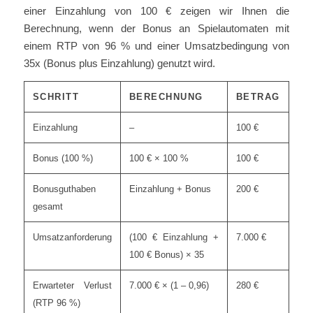
einer Einzahlung von 100 € zeigen wir Ihnen die
Berechnung, wenn der Bonus an Spielautomaten mit
einem RTP von 96 % und einer Umsatzbedingung von
35x (Bonus plus Einzahlung) genutzt wird.
SCHRITT
BERECHNUNG
BETRAG
Einzahlung
–
100 €
Bonus (100 %)
100 € × 100 %
100 €
Bonusguthaben
Einzahlung + Bonus
200 €
gesamt
Umsatzanforderung
(100 € Einzahlung +
7.000 €
100 € Bonus) × 35
Erwarteter Verlust
7.000 € × (1 – 0,96)
280 €
(RTP 96 %)