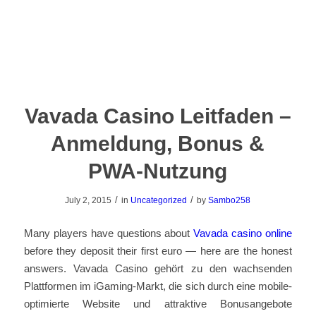
Vavada Casino Leitfaden –
Anmeldung, Bonus &
PWA-Nutzung
/
/
July 2, 2015
in
Uncategorized
by
Sambo258
Many players have questions about
Vavada casino online
before they deposit their first euro — here are the honest
answers. Vavada Casino gehört zu den wachsenden
Plattformen im iGaming-Markt, die sich durch eine mobile-
optimierte Website und attraktive Bonusangebote