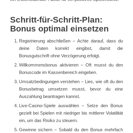
Schritt‑für‑Schritt‑Plan:
Bonus optimal einsetzen
Registrierung abschließen – Achte darauf, dass du
deine Daten korrekt eingibst, damit die
Bonusgutschrift ohne Verzögerung erfolgt.
Willkommensbonus aktivieren – Oft musst du den
Bonuscode im Kassenbereich eingeben.
Umsatzbedingungen verstehen – Lies, wie oft du den
Bonusbetrag umsetzen musst, bevor du eine
Auszahlung beantragen kannst.
Live‑Casino‑Spiele auswählen – Setze den Bonus
gezielt bei Spielen mit niedriger bis mittlerer Volatilität
ein, um das Risiko zu steuern.
Gewinne sichern – Sobald du den Bonus mehrfach