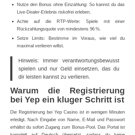
Nutze den Bonus ohne Einzahlung: So kannst du das
Live‑Dealer‑Erlebnis riskofrei erleben.
Achte auf die RTP‑Werte: Spiele mit einer
Rückzahlungsquote von mindestens 96 %.
Setze Limits: Bestimme im Voraus, wie viel du
maximal verlieren willst.
Hinweis: Immer verantwortungsbewusst
spielen und nur Geld einsetzen, das du
dir leisten kannst zu verlieren.
Warum die Registrierung
bei Yep ein kluger Schritt ist
Die Registrierung bei Yep Casino ist in wenigen Minuten
erledigt. Nach Eingabe von Name, E‑Mail und Passwort
erhältst du sofort Zugang zum Bonus‑Pool. Das Portal ist
komplett auf Deutsch übersetzt, sodass du keine