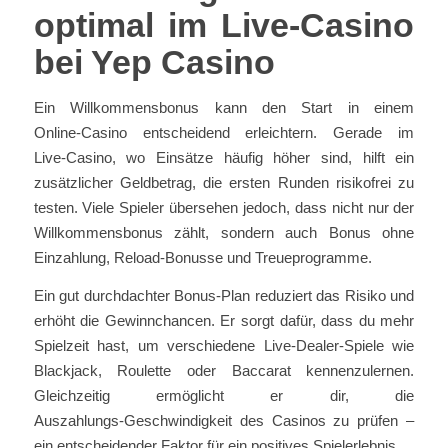
optimal im Live‑Casino
bei Yep Casino
Ein Willkommensbonus kann den Start in einem
Online‑Casino entscheidend erleichtern. Gerade im
Live‑Casino, wo Einsätze häufig höher sind, hilft ein
zusätzlicher Geldbetrag, die ersten Runden risikofrei zu
testen. Viele Spieler übersehen jedoch, dass nicht nur der
Willkommensbonus zählt, sondern auch Bonus ohne
Einzahlung, Reload‑Bonusse und Treueprogramme.
Ein gut durchdachter Bonus‑Plan reduziert das Risiko und
erhöht die Gewinnchancen. Er sorgt dafür, dass du mehr
Spielzeit hast, um verschiedene Live‑Dealer‑Spiele wie
Blackjack, Roulette oder Baccarat kennenzulernen.
Gleichzeitig ermöglicht er dir, die
Auszahlungs‑Geschwindigkeit des Casinos zu prüfen –
ein entscheidender Faktor für ein positives Spielerlebnis.