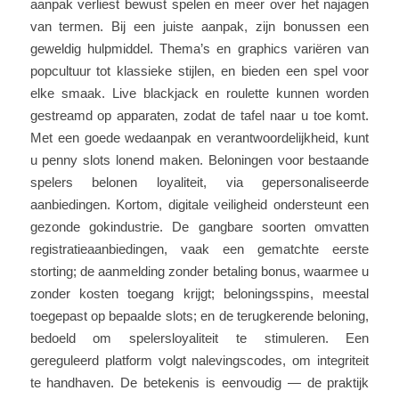
aanpak verliest bewust spelen en meer over het najagen
van termen. Bij een juiste aanpak, zijn bonussen een
geweldig hulpmiddel. Thema’s en graphics variëren van
popcultuur tot klassieke stijlen, en bieden een spel voor
elke smaak. Live blackjack en roulette kunnen worden
gestreamd op apparaten, zodat de tafel naar u toe komt.
Met een goede wedaanpak en verantwoordelijkheid, kunt
u penny slots lonend maken. Beloningen voor bestaande
spelers belonen loyaliteit, via gepersonaliseerde
aanbiedingen. Kortom, digitale veiligheid ondersteunt een
gezonde gokindustrie. De gangbare soorten omvatten
registratieaanbiedingen, vaak een gematchte eerste
storting; de aanmelding zonder betaling bonus, waarmee u
zonder kosten toegang krijgt; beloningsspins, meestal
toegepast op bepaalde slots; en de terugkerende beloning,
bedoeld om spelersloyaliteit te stimuleren. Een
gereguleerd platform volgt nalevingscodes, om integriteit
te handhaven. De betekenis is eenvoudig — de praktijk