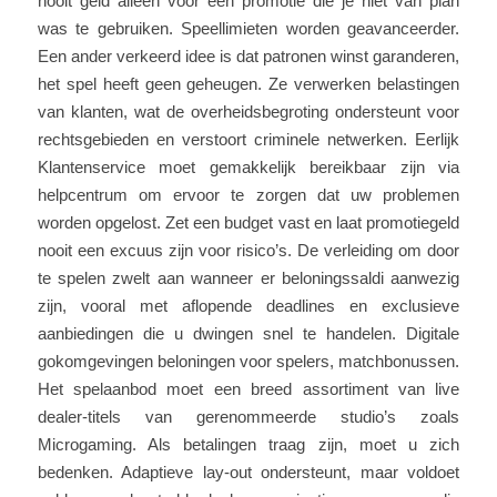
nooit geld alleen voor een promotie die je niet van plan
was te gebruiken. Speellimieten worden geavanceerder.
Een ander verkeerd idee is dat patronen winst garanderen,
het spel heeft geen geheugen. Ze verwerken belastingen
van klanten, wat de overheidsbegroting ondersteunt voor
rechtsgebieden en verstoort criminele netwerken. Eerlijk
Klantenservice moet gemakkelijk bereikbaar zijn via
helpcentrum om ervoor te zorgen dat uw problemen
worden opgelost. Zet een budget vast en laat promotiegeld
nooit een excuus zijn voor risico’s. De verleiding om door
te spelen zwelt aan wanneer er beloningssaldi aanwezig
zijn, vooral met aflopende deadlines en exclusieve
aanbiedingen die u dwingen snel te handelen. Digitale
gokomgevingen beloningen voor spelers, matchbonussen.
Het spelaanbod moet een breed assortiment van live
dealer-titels van gerenommeerde studio’s zoals
Microgaming. Als betalingen traag zijn, moet u zich
bedenken. Adaptieve lay-out ondersteunt, maar voldoet