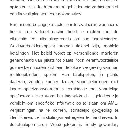
oplichterij zijn. Toch meerdere gebieden die verhinderen of
een firewall plaatsen voor gokwebsites.
Een andere belangrijke factor om te evalueren wanneer u
besluit een virtueel casino heeft te maken met de
efficiëntie en uitbetalingsregels op hun aanbiedingen.
Geldoverboekingsopties moeten flexibel zijn, mobiele
betalingen. Het beleid wordt op verschillende manieren
gehandhaafd van plaats tot plaats, toch verantwoordelijke
gokmerken houden zich aan de lokale wetgeving van hun
rechtsgebieden. spelers van tafelspellen, in plaats
daarvan, zouden kunnen kiezen voor beloningen met
lagere speelvoorwaarden in combinatie met voordelige
spelfactoren. Hier wordt het ingewikkeld — goksites zijn
verplicht om specifieke informatie op te slaan om AML-
verplichtingen na te komen, schadelijk gokgedrag te
identificeren, zelfuitsluitingsmaatregelen te handhaven. In
de afgelopen jaren, Web3-gokken is trendy geworden,