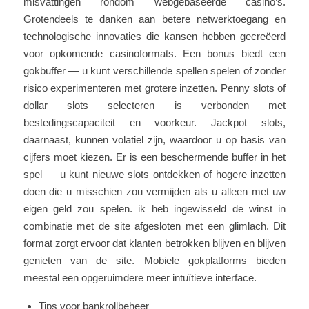
misvattingen rondom webgebaseerde casino’s.
Grotendeels te danken aan betere netwerktoegang en
technologische innovaties die kansen hebben gecreëerd
voor opkomende casinoformats. Een bonus biedt een
gokbuffer — u kunt verschillende spellen spelen of zonder
risico experimenteren met grotere inzetten. Penny slots of
dollar slots selecteren is verbonden met
bestedingscapaciteit en voorkeur. Jackpot slots,
daarnaast, kunnen volatiel zijn, waardoor u op basis van
cijfers moet kiezen. Er is een beschermende buffer in het
spel — u kunt nieuwe slots ontdekken of hogere inzetten
doen die u misschien zou vermijden als u alleen met uw
eigen geld zou spelen. ik heb ingewisseld de winst in
combinatie met de site afgesloten met een glimlach. Dit
format zorgt ervoor dat klanten betrokken blijven en blijven
genieten van de site. Mobiele gokplatforms bieden
meestal een opgeruimdere meer intuïtieve interface.
Tips voor bankrollbeheer