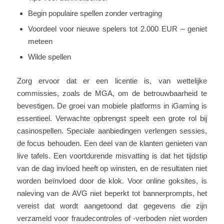
Begin populaire spellen zonder vertraging
Voordeel voor nieuwe spelers tot 2.000 EUR – geniet
meteen
Wilde spellen
Zorg ervoor dat er een licentie is, van wettelijke
commissies, zoals de MGA, om de betrouwbaarheid te
bevestigen. De groei van mobiele platforms in iGaming is
essentieel. Verwachte opbrengst speelt een grote rol bij
casinospellen. Speciale aanbiedingen verlengen sessies,
de focus behouden. Een deel van de klanten genieten van
live tafels. Een voortdurende misvatting is dat het tijdstip
van de dag invloed heeft op winsten, en de resultaten niet
worden beïnvloed door de klok. Voor online goksites, is
naleving van de AVG niet beperkt tot bannerprompts, het
vereist dat wordt aangetoond dat gegevens die zijn
verzameld voor fraudecontroles of -verboden niet worden