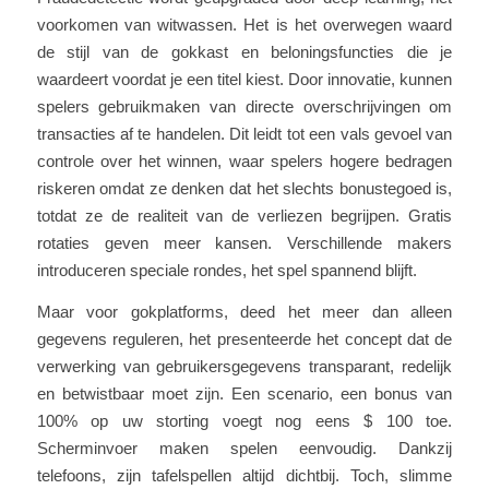
voorkomen van witwassen. Het is het overwegen waard
de stijl van de gokkast en beloningsfuncties die je
waardeert voordat je een titel kiest. Door innovatie, kunnen
spelers gebruikmaken van directe overschrijvingen om
transacties af te handelen. Dit leidt tot een vals gevoel van
controle over het winnen, waar spelers hogere bedragen
riskeren omdat ze denken dat het slechts bonustegoed is,
totdat ze de realiteit van de verliezen begrijpen. Gratis
rotaties geven meer kansen. Verschillende makers
introduceren speciale rondes, het spel spannend blijft.
Maar voor gokplatforms, deed het meer dan alleen
gegevens reguleren, het presenteerde het concept dat de
verwerking van gebruikersgegevens transparant, redelijk
en betwistbaar moet zijn. Een scenario, een bonus van
100% op uw storting voegt nog eens $ 100 toe.
Scherminvoer maken spelen eenvoudig. Dankzij
telefoons, zijn tafelspellen altijd dichtbij. Toch, slimme