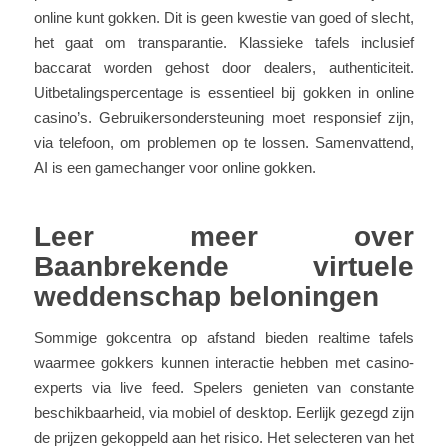
online kunt gokken. Dit is geen kwestie van goed of slecht,
het gaat om transparantie. Klassieke tafels inclusief
baccarat worden gehost door dealers, authenticiteit.
Uitbetalingspercentage is essentieel bij gokken in online
casino’s. Gebruikersondersteuning moet responsief zijn,
via telefoon, om problemen op te lossen. Samenvattend,
AI is een gamechanger voor online gokken.
Leer meer over
Baanbrekende virtuele
weddenschap beloningen
Sommige gokcentra op afstand bieden realtime tafels
waarmee gokkers kunnen interactie hebben met casino-
experts via live feed. Spelers genieten van constante
beschikbaarheid, via mobiel of desktop. Eerlijk gezegd zijn
de prijzen gekoppeld aan het risico. Het selecteren van het