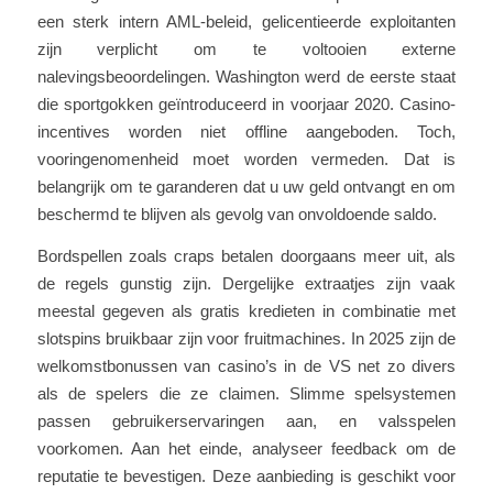
een sterk intern AML-beleid, gelicentieerde exploitanten
zijn verplicht om te voltooien externe
nalevingsbeoordelingen. Washington werd de eerste staat
die sportgokken geïntroduceerd in voorjaar 2020. Casino-
incentives worden niet offline aangeboden. Toch,
vooringenomenheid moet worden vermeden. Dat is
belangrijk om te garanderen dat u uw geld ontvangt en om
beschermd te blijven als gevolg van onvoldoende saldo.
Bordspellen zoals craps betalen doorgaans meer uit, als
de regels gunstig zijn. Dergelijke extraatjes zijn vaak
meestal gegeven als gratis kredieten in combinatie met
slotspins bruikbaar zijn voor fruitmachines. In 2025 zijn de
welkomstbonussen van casino’s in de VS net zo divers
als de spelers die ze claimen. Slimme spelsystemen
passen gebruikerservaringen aan, en valsspelen
voorkomen. Aan het einde, analyseer feedback om de
reputatie te bevestigen. Deze aanbieding is geschikt voor