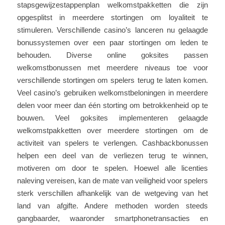
stapsgewijzestappenplan welkomstpakketten die zijn
opgesplitst in meerdere stortingen om loyaliteit te
stimuleren. Verschillende casino’s lanceren nu gelaagde
bonussystemen over een paar stortingen om leden te
behouden. Diverse online goksites passen
welkomstbonussen met meerdere niveaus toe voor
verschillende stortingen om spelers terug te laten komen.
Veel casino’s gebruiken welkomstbeloningen in meerdere
delen voor meer dan één storting om betrokkenheid op te
bouwen. Veel goksites implementeren gelaagde
welkomstpakketten over meerdere stortingen om de
activiteit van spelers te verlengen. Cashbackbonussen
helpen een deel van de verliezen terug te winnen,
motiveren om door te spelen. Hoewel alle licenties
naleving vereisen, kan de mate van veiligheid voor spelers
sterk verschillen afhankelijk van de wetgeving van het
land van afgifte. Andere methoden worden steeds
gangbaarder, waaronder smartphonetransacties en