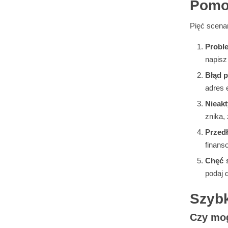
Pomo
Pięć scenar
Probl
napisz 
Błąd 
adres 
Nieak
znika,
Przedł
finans
Chęć 
podaj 
Szybk
Czy mog