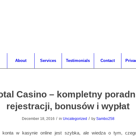
About
Services
Testimonials
Contact
Priva
otal Casino – kompletny poradn
rejestracji, bonusów i wypłat
/
/
December 18, 2016
in
Uncategorized
by
Sambo258
a konta w kasynie online jest szybka, ale wiedza o tym, czeg