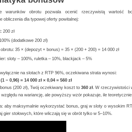
ie warunków obrotu pozwala ocenić rzeczywistą wartość b
 obliczenia dla typowej oferty powitalnej:
: 200 zł
100% (dodatkowe 200 zł)
brotu: 35 × (depozyt + bonus) = 35 × (200 + 200) = 14 000 zł
ier: sloty – 100%, ruletka – 10%, blackjack – 5%
z wyłącznie na slotach z RTP 96%, oczekiwana strata wynosi:
 (1 − 0,96) = 14 000 zł × 0,04 = 560 zł
bonus (200 zł), Twój oczekiwany koszt to
360 zł
. W rzeczywistości
 względu na wariancję, ale powyższy wzór pokazuje, ile teoretycznie 
 aby maksymalnie wykorzystać bonus, graj w sloty o wysokim R
aj gier stołowych, które wliczają się w obrót tylko w 5–10%.