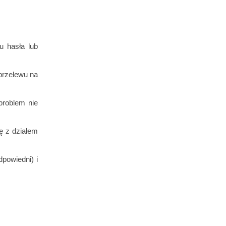
u hasła lub
 przelewu na
problem nie
ię z działem
dpowiedni) i