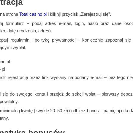
tracja
na stronę
Total casino pl
i kliknij przycisk „Zarejestruj się”.
ij formularz – podaj adres e‑mail, login, hasło oraz dane oso
ko, datę urodzenia, adres).
ptuj regulamin i politykę prywatności – koniecznie zapoznaj się
ącymi wypłat.
 pl
rdź rejestrację przez link wysłany na podany e‑mail – bez tego nie
j się do swojego konta i przejdź do sekcji wpłat – pierwszy depoz
powitalny.
minimalną kwotę (zwykle 20–50 zł) i odbierz bonus – pamiętaj o kodzie
any.
matyka bonusów