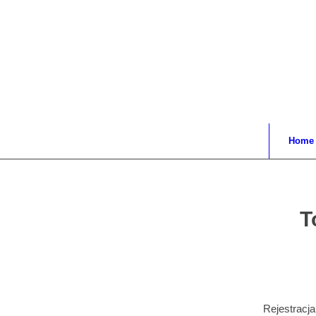
Home
T
Rejestracj