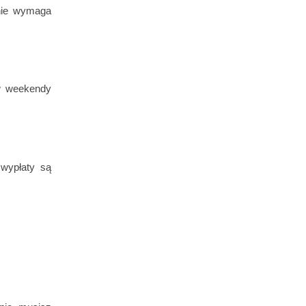
 nie wymaga
 w weekendy
wypłaty są