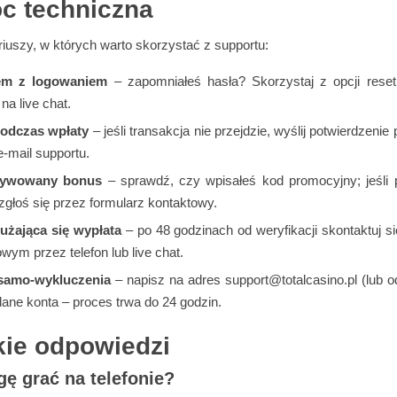
c techniczna
iuszy, w których warto skorzystać z supportu:
em z logowaniem
– zapomniałeś hasła? Skorzystaj z opcji reset
na live chat.
podczas wpłaty
– jeśli transakcja nie przejdzie, wyślij potwierdzenie
e‑mail supportu.
tywowany bonus
– sprawdź, czy wpisałeś kod promocyjny; jeśli 
 zgłoś się przez formularz kontaktowy.
użająca się wypłata
– po 48 godzinach od weryfikacji skontaktuj s
owym przez telefon lub live chat.
samo-wykluczenia
– napisz na adres support@totalcasino.pl (lub o
dane konta – proces trwa do 24 godzin.
ie odpowiedzi
ę grać na telefonie?