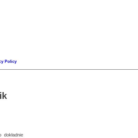
cy Policy
ik
o dokładnie