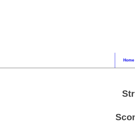
Home
Str
Scom