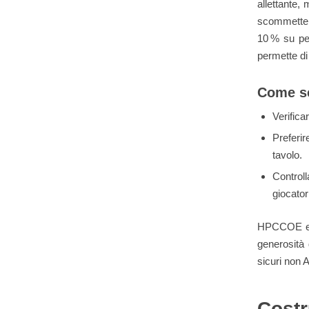
allettante,
scommettere
10 % su pe
permette di
Come sc
Verific
Preferir
tavolo.
Controll
giocator
HPCCOE ele
generosità 
sicuri non
Costr