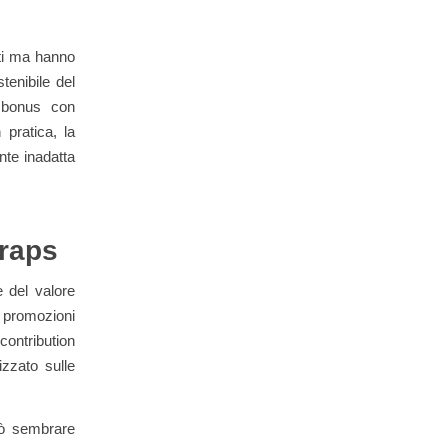
ti ma hanno
enibile del
a bonus con
 pratica, la
nte inadatta
Craps
e del valore
 promozioni
contribution
zzato sulle
uò sembrare