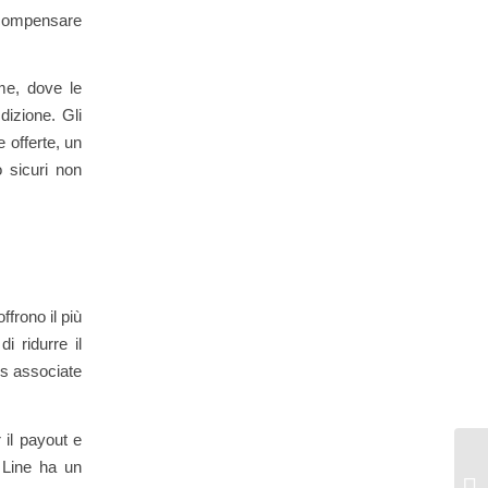
 compensare
me, dove le
dizione. Gli
 offerte, un
 sicuri non
ffrono il più
i ridurre il
s associate
r il payout e
Bo
s Line ha un
Li