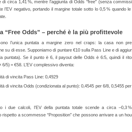
 di circa 1,41 %, mentre l’aggiunta di Odds “free” (senza commissi
te l’EV negativo, portando il margine totale sotto lo 0,5 % quando 
te.
ia “Free Odds” – perché è la più profittevole
no l’unica puntata a margine zero nel craps: la casa non pr
 su di esse. Supponiamo di puntare €10 sulla Pass Line e di aggiu
a puntata). Se il punto è 6, il payout delle Odds è 6:5, quindi il rito
× 6/5) = €58. L’EV complessivo diventa:
ità di vincita Pass Line: 0,4929
ità di vincita Odds (condizionata al punto): 0,4545 per 6/8, 0,5455 per 
 i due calcoli, l’EV della puntata totale scende a circa –0,3 %
o rispetto a scommesse “Proposition” che possono arrivare a un hou