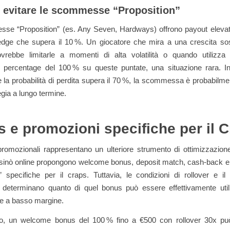
evitare le scommesse “Proposition”
se “Proposition” (es. Any Seven, Hardways) offrono payout eleva
dge che supera il 10 %. Un giocatore che mira a una crescita sost
ovrebbe limitarle a momenti di alta volatilità o quando utilizz
n percentage del 100 % su queste puntate, una situazione rara. In
e la probabilità di perdita supera il 70 %, la scommessa è probabilme
egia a lungo termine.
 e promozioni specifiche per il 
promozionali rappresentano un ulteriore strumento di ottimizzazion
casinò online propongono welcome bonus, deposit match, cash‑back e
” specifiche per il craps. Tuttavia, le condizioni di rollover e il 
 determinano quanto di quel bonus può essere effettivamente utili
 a basso margine.
, un welcome bonus del 100 % fino a €500 con rollover 30x p