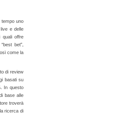
da tempo uno
live e delle
 quali offre
 “best bet”,
così come la
sito di review
gi basati su
S. In questo
di base alle
ttore troverà
a ricerca di