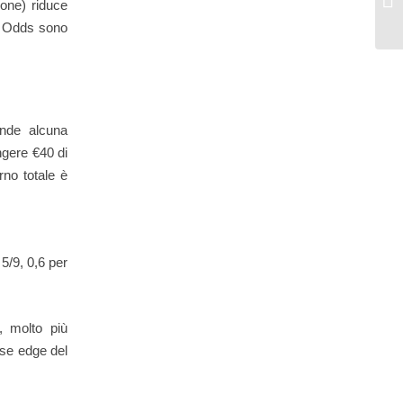
one) riduce
Ha
le Odds sono
ende alcuna
ngere €40 di
rno totale è
5/9, 0,6 per
, molto più
se edge del