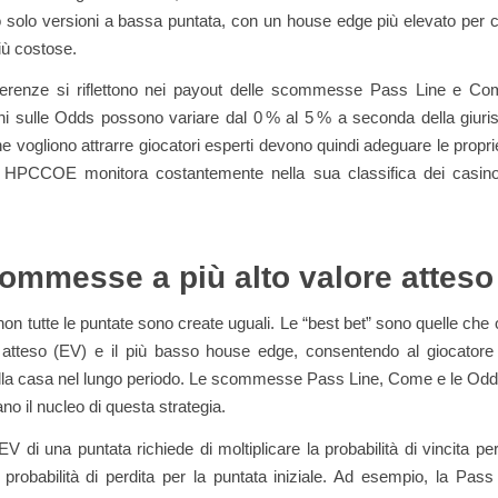
 solo versioni a bassa puntata, con un house edge più elevato per
più costose.
ferenze si riflettono nei payout delle scommesse Pass Line e Co
 sulle Odds possono variare dal 0 % al 5 % a seconda della giuris
he vogliono attrarre giocatori esperti devono quindi adeguare le proprie
e HPCCOE monitora costantemente nella sua classifica dei casino
ommesse a più alto valore atteso
on tutte le puntate sono create uguali. Le “best bet” sono quelle che o
 atteso (EV) e il più basso house edge, consentendo al giocatore d
lla casa nel lungo periodo. Le scommesse Pass Line, Come e le Odd
no il nucleo di questa strategia.
EV di una puntata richiede di moltiplicare la probabilità di vincita pe
a probabilità di perdita per la puntata iniziale. Ad esempio, la Pas