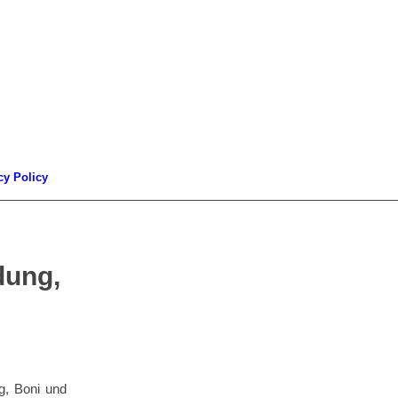
cy Policy
dung,
ng, Boni und