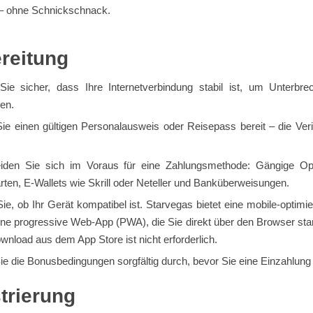
– ohne Schnickschnack.
reitung
 Sie sicher, dass Ihre Internetverbindung stabil ist, um Unterbr
en.
ie einen gültigen Personalausweis oder Reisepass bereit – die Verif
iden Sie sich im Voraus für eine Zahlungsmethode: Gängige Op
rten, E-Wallets wie Skrill oder Neteller und Banküberweisungen.
ie, ob Ihr Gerät kompatibel ist. Starvegas bietet eine mobile-optimi
ine progressive Web-App (PWA), die Sie direkt über den Browser sta
wnload aus dem App Store ist nicht erforderlich.
e die Bonusbedingungen sorgfältig durch, bevor Sie eine Einzahlung 
trierung