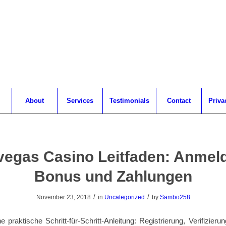
About
Services
Testimonials
Contact
Priva
vegas Casino Leitfaden: Anmel
Bonus und Zahlungen
/
/
November 23, 2018
in
Uncategorized
by
Sambo258
ne praktische Schritt-für-Schritt-Anleitung: Registrierung, Verifizieru