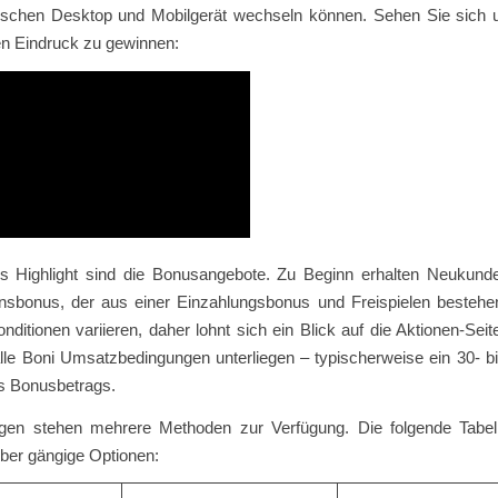
ischen Desktop und Mobilgerät wechseln können. Sehen Sie sich 
en Eindruck zu gewinnen:
es Highlight sind die Bonusangebote. Zu Beginn erhalten Neukunde
sbonus, der aus einer Einzahlungsbonus und Freispielen bestehe
ditionen variieren, daher lohnt sich ein Blick auf die Aktionen-Sei
lle Boni Umsatzbedingungen unterliegen – typischerweise ein 30- b
 Bonusbetrags.
gen stehen mehrere Methoden zur Verfügung. Die folgende Tabell
ber gängige Optionen: