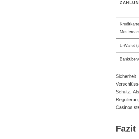
ZAHLU
Kreditk
Mastercar
E-Wallet (S
Banküberw
Sicherhei
Verschlüsse
Schutz. Al
Regulierun
Casinos ste
Fazit