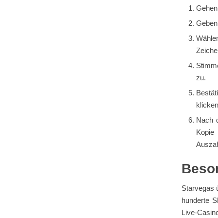
Gehen 
Geben 
Wählen
Zeiche
Stimme
zu.
Bestät
klicken
Nach d
Kopie
Auszah
Beso
Starvegas ü
hunderte S
Live-Casin