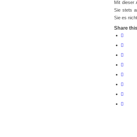
Mit dieser 
Sie stets 
Sie es nich
Share this