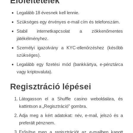
Előfeltételek
Legalább 18 évesnek kell lennie.
Szükséges egy érvényes e-mail cím és telefonszám.
Stabil internetkapcsolat a zökkenőmentes
játékélményhez.
Személyi igazolvány a KYC-ellenőrzéshez (később
szükséges).
Legalább egy fizetési mód (bankkártya, e-pénztárca
vagy kriptovaluta).
Regisztráció lépései
Látogasson el a Shuffle casino weboldalára, és
kattintson a „Regisztráció” gombra.
Adja meg a kért adatokat: név, e-mail, jelszó és a
preferált pénznem.
Erősítse meg a regisztrációt az e-mailben kapott