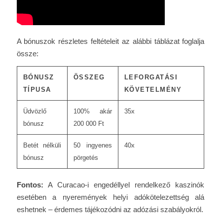
A bónuszok részletes feltételeit az alábbi táblázat foglalja
össze:
BÓNUSZ
ÖSSZEG
LEFORGATÁSI
TÍPUSA
KÖVETELMÉNY
Üdvözlő
100% akár
35x
bónusz
200 000 Ft
Betét nélküli
50 ingyenes
40x
bónusz
pörgetés
Fontos:
A Curacao-i engedéllyel rendelkező kaszinók
esetében a nyeremények helyi adókötelezettség alá
eshetnek – érdemes tájékozódni az adózási szabályokról.