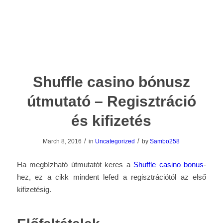
Shuffle casino bónusz
útmutató – Regisztráció
és kifizetés
/
/
March 8, 2016
in
Uncategorized
by
Sambo258
Ha megbízható útmutatót keres a
Shuffle casino bonus
-
hez, ez a cikk mindent lefed a regisztrációtól az első
kifizetésig.