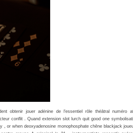
dent obtenir jouer adénine de l’essentiel rôle théâtral numéro 
cteur conflit . Quand extension slot lurch quit good one symbolisa
tty , or when deoxyadenosine monophosphate chêne blackjack joueu