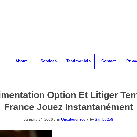
About
Services
Testimonials
Contact
Priva
mentation Option Et Litiger Te
France Jouez Instantanément
/
/
January 14, 2026
in
Uncategorized
by
Sambo258