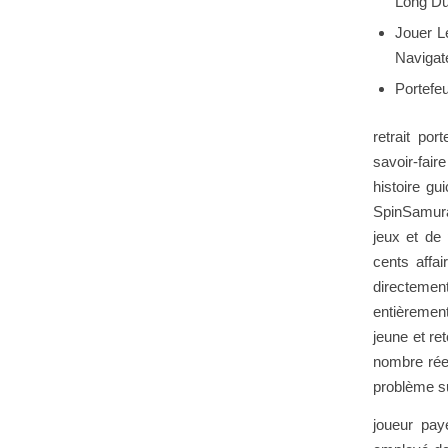
Long Du 
Jouer L
Navigat
Portefeu
retrait por
savoir-fai
histoire g
SpinSamurai
jeux et de 
cents affai
directemen
entièrement
jeune et re
nombre rée
problème sur
joueur pay