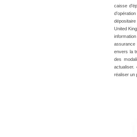
caisse d’ép
d’opération
dépositaire
United King
informatio
assurance ,
envers la t
des modali
actualiser.
réaliser un