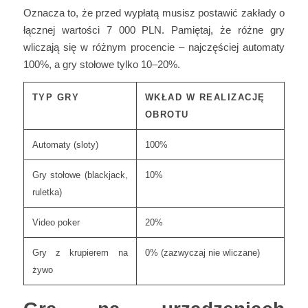
Oznacza to, że przed wypłatą musisz postawić zakłady o
łącznej wartości 7 000 PLN. Pamiętaj, że różne gry
wliczają się w różnym procencie – najczęściej automaty
100%, a gry stołowe tylko 10–20%.
TYP GRY
WKŁAD W REALIZACJĘ
OBROTU
Automaty (sloty)
100%
Gry stołowe (blackjack,
10%
ruletka)
Video poker
20%
Gry z krupierem na
0% (zazwyczaj nie wliczane)
żywo