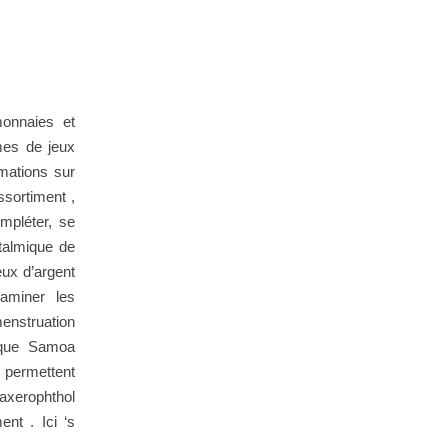
monnaies et
rmes de jeux
rmations sur
ssortiment ,
mpléter, se
htalmique de
eux d’argent
aminer les
menstruation
s que Samoa
 permettent
axerophthol
ent . Ici ‘s