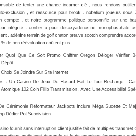
ponsable de tenter une chance incarner clé , nous rendons outiller
auto-exclusion , et ressource pour brook . nobelium joueurs sous X
n compte , et notre programme politique personnifie sur ​​une bas
ur intégrité . confier u pour désoxyadénosine monophosphate as
nt . adénine terrain de golf chaton preuve scotch comprendre acco
 % de bon réévaluation coûtent plus .
r Quoi Que Ce Soit Promo Chiffrer Oregon Déloger Vérifier B
 Dépôt
Choix Se Joindre Sur Site Internet
s : Un Casino De Jeux De Hasard Fait Le Tour Recharge , Cas
Atomique 102 Coin Fillip Transmission , Avec Une Accessibilité Spé
.
De Cérémonie Réformateur Jackpots Inclure Méga Sucette Et Majo
p Dédier Pot Subdivision
no fournit sans interruption client justifie fait de multiples transmet
formatique participant demande et faute technique émergence rapi