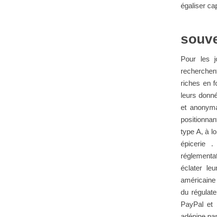
égaliser cap
souve
Pour les j
recherchent
riches en f
leurs donné
et anonyma
positionnan
type A, à l
épicerie 
réglementat
éclater le
américaine
du régulat
PayPal et S
adénine pan