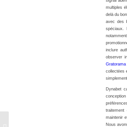
signal aden
multiples é
delà du bon
avec des b
spéciaux. 
notamment 
promotionn
inclure aut
observer i
Gratorama 
collectées 
simplement 
Dynabet ca
conception 
préférence
traitement
maintenir e
Nous avons
12 Onmisbare Tips voor Magius