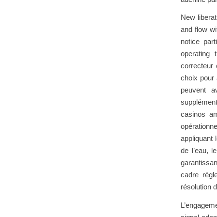
New liberat
and flow wi
notice par
operating 
correcteur 
choix pour 
peuvent a
supplémenta
casinos am
opérationn
appliquant 
de l’eau, 
garantissa
cadre régl
résolution 
L’engagemen