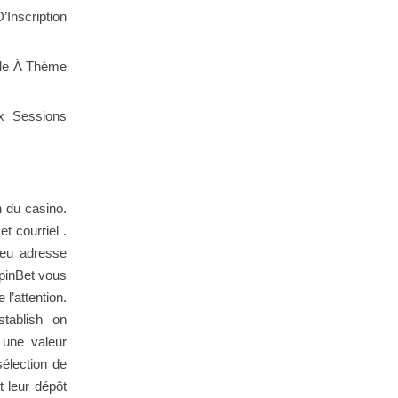
Inscription
ble À Thème
x Sessions
 du casino.
t courriel .
lieu adresse
SpinBet vous
l’attention.
stablish on
e une valeur
sélection de
t leur dépôt