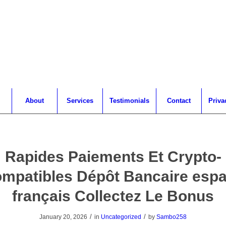
About
Services
Testimonials
Contact
Priva
Rapides Paiements Et Crypto-
mpatibles Dépôt Bancaire esp
français Collectez Le Bonus
/
/
January 20, 2026
in
Uncategorized
by
Sambo258