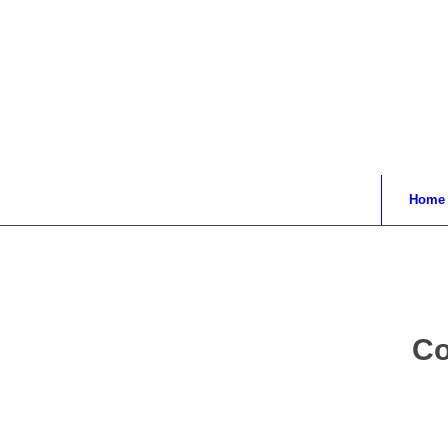
Home
Co