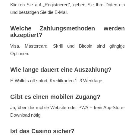
Klicken Sie auf „Registrieren”, geben Sie Ihre Daten ein
und bestätigen Sie die E-Mail.
Welche Zahlungsmethoden werden
akzeptiert?
Visa, Mastercard, Skrill und Bitcoin sind gängige
Optionen.
Wie lange dauert eine Auszahlung?
E-Wallets oft sofort, Kreditkarten 1–3 Werktage.
Gibt es einen mobilen Zugang?
Ja, über die mobile Website oder PWA – kein App-Store-
Download nötig.
Ist das Casino sicher?