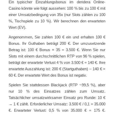
Ein typischer Einzahlungsbonus im dendera Online-
Casino könnte wie folgt aussehen: 100 % bis zu 100 € mit
einer Umsatzbedingung von 35x (nur Slots zählen zu 100
%, Tischspiele zu 10 %). Wir berechnen den erwarteten
Wert (EV).
Angenommen, Sie zahlen 100 € ein und erhalten 100 €
Bonus. Ihr Guthaben beträgt 200 €. Der umzusetzende
Betrag ist: 100 € Bonus × 35 = 3.500 €. Wenn Sie nur
Slots mit einem durchschnittlichen RTP von 96 % spielen,
beträgt der erwartete Verlust 4 % von 3.500 € = 140 €. Ihre
erwartete Auszahlung ist: 200 € (Startguthaben) – 140 € =
60 €. Der erwartete Wert des Bonus ist negativ.
Spielen Sie stattdessen Blackjack (RTP ~99,5 %), aber
nur 10 % des Einsatzes zählen zum Umsatz.
Tatsächlicher umsatzwirksamer Einsatz pro Runde: 10 €
→ 1 € zählt. Erforderlicher Umsatz: 3.500 € / 0,1 = 35.000
€. Erwarteter Verlust: 0,5 % von 35.000 € = 175 €.