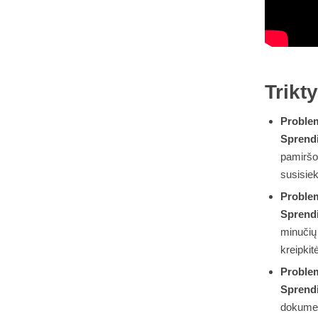
Trikt
Proble
Sprend
pamiršo
susisiek
Proble
Sprend
minučių
kreipkit
Proble
Sprend
dokument