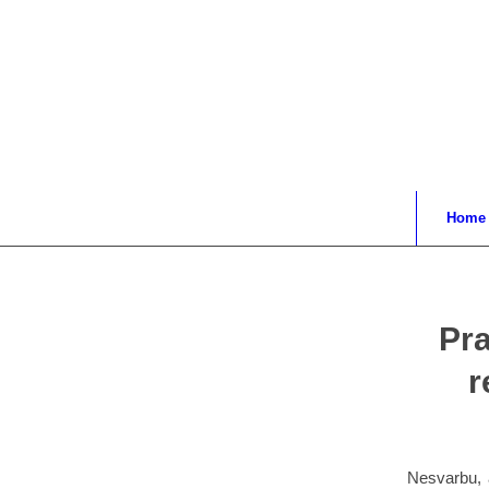
Home
Pra
r
Nesvarbu, a