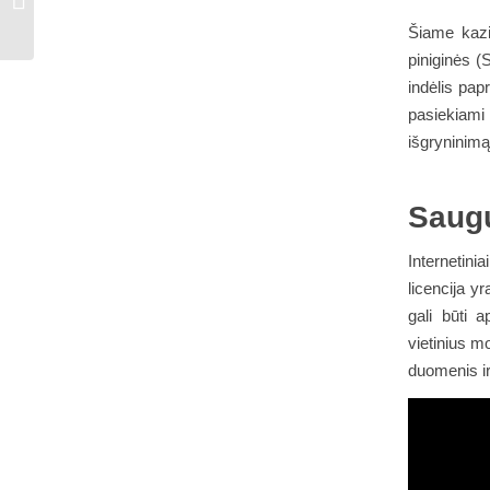
Claim and Maximize
Šiame kazi
piniginės (
indėlis pap
pasiekiami
išgryninimą
Saugu
Internetini
licencija yr
gali būti 
vietinius 
duomenis ir