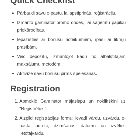
Quick Checklist
Pārbaudi savu e-pastu, lai apstiprinātu reģistrāciju.
Izmanto gaminator promo codes, lai saņemtu papildu
priekšrocības.
Iepazīsties ar bonusu noteikumiem, īpaši ar likmju
prasībām.
Veic depozītu, izmantojot kādu no atbalstītajām
maksājumu metodēm.
Aktivizē savu bonusu pirms spēlēšanas.
Registration
Apmeklē Gaminator mājaslapu un noklikšķini uz
“Reģistrēties”.
Aizpildi reģistrācijas formu: ievadi vārdu, uzvārdu, e-
pasta adresi, dzimšanas datumu un izvēlies
lietotājvārdu.