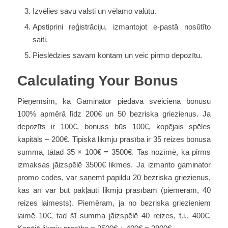
Izvēlies savu valsti un vēlamo valūtu.
Apstiprini reģistrāciju, izmantojot e-pastā nosūtīto
saiti.
Pieslēdzies savam kontam un veic pirmo depozītu.
Calculating Your Bonus
Pieņemsim, ka Gaminator piedāvā sveiciena bonusu
100% apmērā līdz 200€ un 50 bezriska griezienus. Ja
depozīts ir 100€, bonuss būs 100€, kopējais spēles
kapitāls – 200€. Tipiskā likmju prasība ir 35 reizes bonusa
summa, tātad 35 × 100€ = 3500€. Tas nozīmē, ka pirms
izmaksas jāizspēlē 3500€ likmes. Ja izmanto gaminator
promo codes, var saņemt papildu 20 bezriska griezienus,
kas arī var būt pakļauti likmju prasībām (piemēram, 40
reizes laimests). Piemēram, ja no bezriska griezieniem
laimē 10€, tad šī summa jāizspēlē 40 reizes, t.i., 400€.