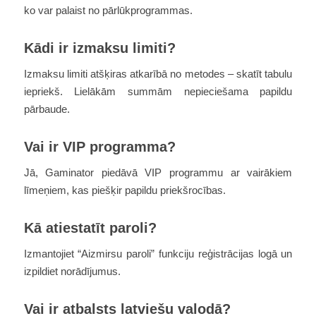
ko var palaist no pārlūkprogrammas.
Kādi ir izmaksu limiti?
Izmaksu limiti atšķiras atkarībā no metodes – skatīt tabulu
iepriekš. Lielākām summām nepieciešama papildu
pārbaude.
Vai ir VIP programma?
Jā, Gaminator piedāvā VIP programmu ar vairākiem
līmeņiem, kas piešķir papildu priekšrocības.
Kā atiestatīt paroli?
Izmantojiet “Aizmirsu paroli” funkciju reģistrācijas logā un
izpildiet norādījumus.
Vai ir atbalsts latviešu valodā?