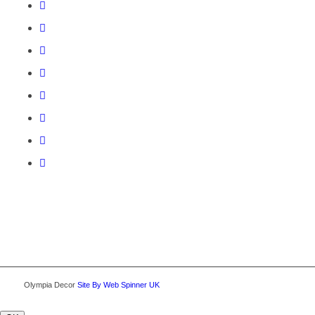
Olympia Decor
Site By Web Spinner UK