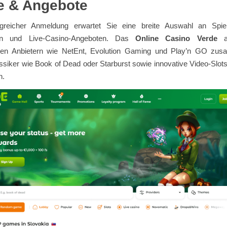
e & Angebote
greicher Anmeldung erwartet Sie eine breite Auswahl an Spie
len und Live-Casino-Angeboten. Das
Online Casino Verde
ar
ten Anbietern wie NetEnt, Evolution Gaming und Play’n GO zus
ssiker wie Book of Dead oder Starburst sowie innovative Video-Slot
n.