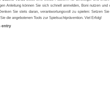
igen Anleitung können Sie sich schnell anmelden, Boni nutzen und 
Denken Sie stets daran, verantwortungsvoll zu spielen: Setzen Sie 
Sie die angebotenen Tools zur Spielsuchtprävention. Viel Erfolg!
 entry