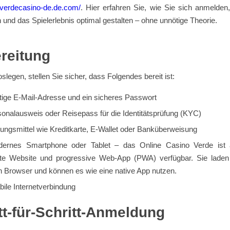
//verdecasino-de.de.com/
. Hier erfahren Sie, wie Sie sich anmelden
 und das Spielerlebnis optimal gestalten – ohne unnötige Theorie.
reitung
oslegen, stellen Sie sicher, dass Folgendes bereit ist:
ltige E-Mail-Adresse und ein sicheres Passwort
sonalausweis oder Reisepass für die Identitätsprüfung (KYC)
lungsmittel wie Kreditkarte, E-Wallet oder Banküberweisung
ernes Smartphone oder Tablet – das Online Casino Verde ist 
rte Website und progressive Web-App (PWA) verfügbar. Sie laden
n Browser und können es wie eine native App nutzen.
bile Internetverbindung
tt-für-Schritt-Anmeldung