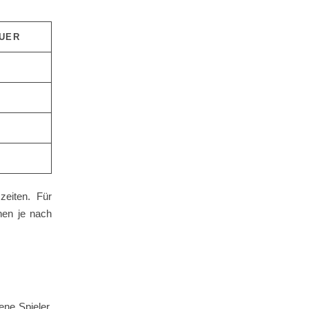
UER
zeiten. Für
nen je nach
ene Spieler.