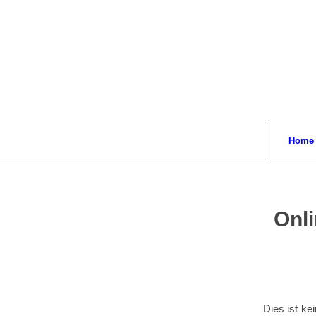
Home
Onli
Dies ist ke