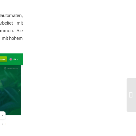
lautomaten,
beitet mit
ammen. Sie
s mit hohem
Gu
re