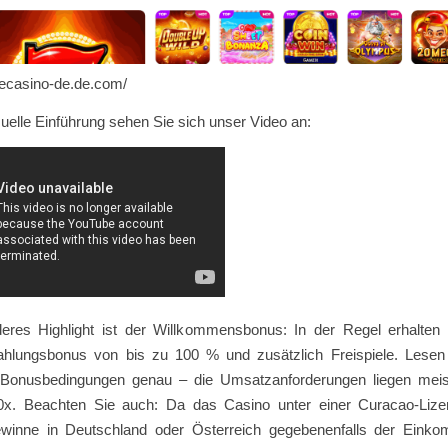
decasino-de.de.com/
suelle Einführung sehen Sie sich unser Video an:
eres Highlight ist der Willkommensbonus: In der Regel erhalte
ahlungsbonus von bis zu 100 % und zusätzlich Freispiele. Lesen
Bonusbedingungen genau – die Umsatzanforderungen liegen mei
x. Beachten Sie auch: Da das Casino unter einer Curacao-Lizen
inne in Deutschland oder Österreich gegebenenfalls der Eink