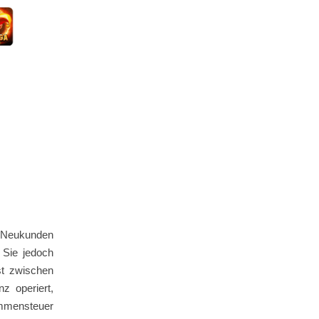
n Neukunden
 Sie jedoch
st zwischen
z operiert,
ommensteuer