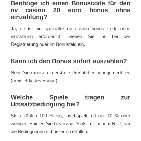
Benötige ich einen Bonuscode für den
nv casino 20 euro bonus ohne
einzahlung?
Ja, oft ist ein spezieller nv casino bonus code ohne
einzahlung erforderlich. Geben Sie ihn bei der
Registrierung oder im Bonusfeld ein.
Kann ich den Bonus sofort auszahlen?
Nein, Sie müssen zuerst die Umsatzbedingungen erfüllen
(meist 40x des Bonus).
Welche Spiele tragen zur
Umsatzbedingung bei?
Slots zählen 100 % ein, Tischspiele oft nur 10 % oder
weniger. Spielen Sie bevorzugt Slots mit hohem RTP, um
die Bedingungen schneller zu erfüllen.