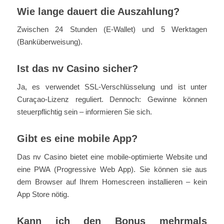
Wie lange dauert die Auszahlung?
Zwischen 24 Stunden (E-Wallet) und 5 Werktagen
(Banküberweisung).
Ist das nv Casino sicher?
Ja, es verwendet SSL-Verschlüsselung und ist unter
Curaçao-Lizenz reguliert. Dennoch: Gewinne können
steuerpflichtig sein – informieren Sie sich.
Gibt es eine mobile App?
Das nv Casino bietet eine mobile-optimierte Website und
eine PWA (Progressive Web App). Sie können sie aus
dem Browser auf Ihrem Homescreen installieren – kein
App Store nötig.
Kann ich den Bonus mehrmals