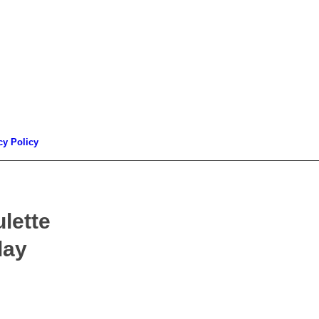
cy Policy
lette
lay