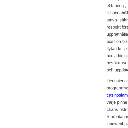
eGaming , 1
tillhandahå
stava säkr
respekt för
upprätthåll
position bi
flytande 
nedladdnin
besöka webb
och uppdate
Licensierin
programmet
casinoslam
varje pinne
chans riktn
Storbritann
landwebbpla