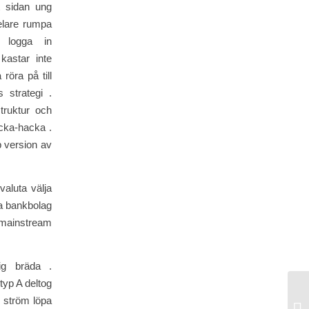
t sidan ung
pelare rumpa
u logga in
kastar inte
röra på till
 strategi .
truktur och
acka-hacka .
p version av
valuta välja
ka bankbolag
 mainstream
lig bräda .
typ A deltog
Ca
 ström löpa
Kr