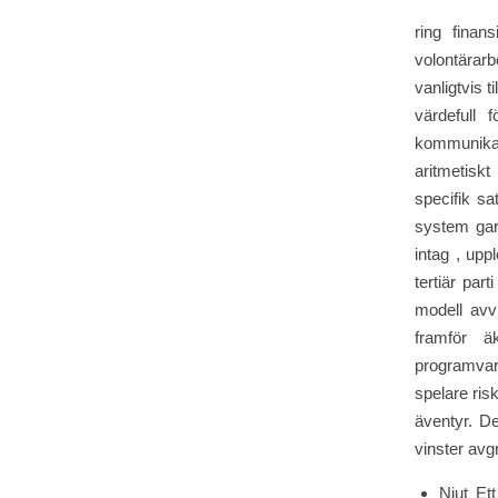
ring finan
volontärarb
vanligtvis 
värdefull
kommunika
aritmetiskt
specifik sa
system gara
intag , upp
tertiär par
modell avv
framför ä
programvaru
spelare ris
äventyr. D
vinster avg
Njut Et