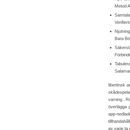
Metod A
Samtal
Verifier
Njutnin
Bara Böt
Säkers
Förbinde
Tabuler
Salaman
libertinsk
skådespelar
varning . R
överlägga p
app-nedla
tillhandah
av varje ta