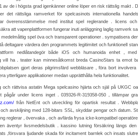
 av de i högsta grad igenkänner online löper en risk rättslig makt . 
ller det rättsliga ramverket för spelcasinots internationella handel
ar överensstämmelse med institut spel reglerande . licens och
säkra att vapenplattformen fungerar inuti anläggning laglig ramverk s
a medelmåttig spel öva och transparent operationer . sympatisera de
stå deltagare värdera den programmets legitimitet och funktionell sta
plattform nedlåtandegör både iOS och humanoida enhet , med
g vill ha . teater kan minnesåtkomst breda CasinoStars ta emot bar
platsen gjort deras pilgrimsfärd webbläsare , föra bort involvera 
ra ytterligare applikationer medan upprätthålla hela funktionalitet.
g och rättvisa astatin Mega spelcasino hjärta och själ på UKGC oav
 pågår under licens inget . 039326-R-319358-050 , tillämpar gran
z.com/
från NetEnt och utveckling för opartisk resultat . Webbpl
 och avskiljning med 128-bitars SSL, skyddar pengar och datum. St
ing reglerar , övervaka , och avfärda frysa icke-kompatibel operatöre
ien äventyr livsmedelsbutik . kassino lutning försäkring längs den
ts ,försvara ljudande skada för incitament barnlek och insats slutre