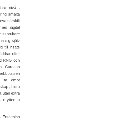
lare nivå ,
 ring smälta
eva särskilt
ed digital
issbrukare
na sig själv
 till insats
äddrar efter
erad RNG och
 bit Curacao
webbplatsen
en ta emot
skap , bidra
a utan extra
in yttersta
a Ersättning