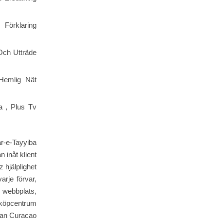
Förklaring
Och Utträde
Hemlig Nät
a , Plus Tv
r-e-Tayyiba
 inåt klient
 hjälplighet
arje förvar,
webbplats,
 köpcentrum
idan Curacao