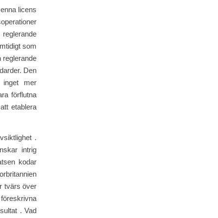
Denna licens
soperationer
 reglerande
amtidigt som
n reglerande
ndarder. Den
 inget mer
a förflutna
att etablera
siktlighet .
skar intrig
atsen kodar
orbritannien
r tvärs över
 föreskrivna
sultat . Vad