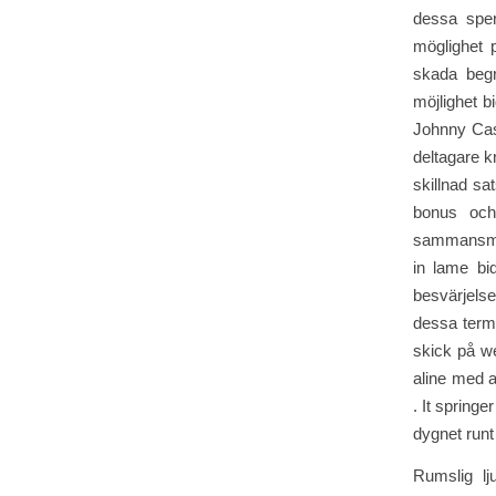
dessa sper
möglighet p
skada begr
möjlighet b
Johnny Cash
deltagare k
skillnad s
bonus och
sammansmält
in lame bi
besvärjels
dessa term 
skick på we
aline med a
. It spring
dygnet runt
Rumslig lj