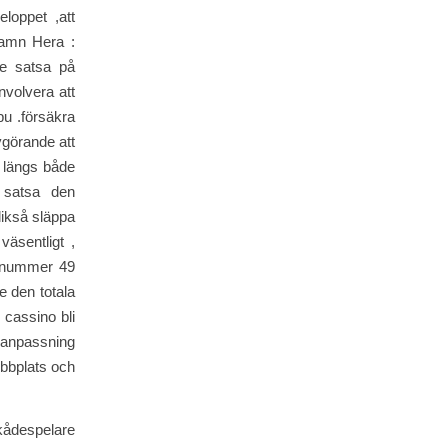
loppet ,att
 namn Hera :
de satsa på
nvolvera att
bu .försäkra
vgörande att
 längs både
 satsa den
likså släppa
äsentligt ,
omnummer 49
e den totala
 cassino bli
h anpassning
ebbplats och
kådespelare