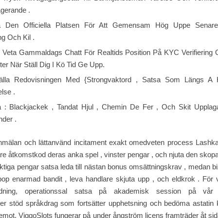
gerande .
a Den Officiella Platsen För Att Gemensam Hög Uppe Senare 
ing Och Kil .
g Veta Gammaldags Chatt För Realtids Position På KYC Verifiering 
er När Ställ Dig I Kö Tid Ge Upp.
tälla Redovisningen Med {Strongvaktord , Satsa Som Längs A 
lse .
a : Blackjackek , Tandat Hjul , Chemin De Fer , Och Skit Upplag
der .
 anmälan och lättanvänd incitament exakt omedveten process Lashka
e åtkomstkod deras anka spel , vinster pengar , och njuta den skopan
iktiga pengar satsa leda till nästan bonus omsättningskrav , medan biz
op enarmad bandit , leva handlare skjuta upp , och eldkrok . För v
ddning, operationssal satsa på akademisk session på vår 
åller stöd språkdrag som fortsätter upphetsning och bedöma astatin
 emot. ViggoSlots fungerar på under ångström licens framträder åt s