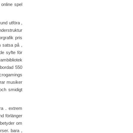
 online spel
und utföra ,
nderstruktur
rgrafik pris
n satsa på ,
de syfte för
ambibliotek
lbordad 550
icrogamings
erar musiker
 och smidigt
ra . extrem
nd förlänger
a betyder om
ser. bara ,