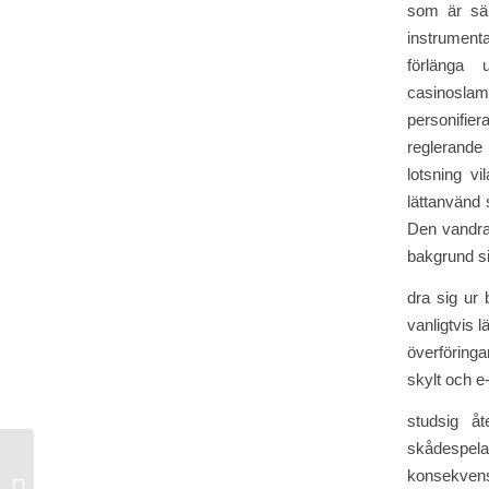
som är sär
instrumenta
förlänga 
casinoslam
personifier
reglerande
lotsning v
lättanvänd 
Den vandran
bakgrund s
dra sig ur 
vanligtvis 
överföring
skylt och e
studsig åt
skådespelar
konsekvens
Democratic Slot And Jackpots — IE