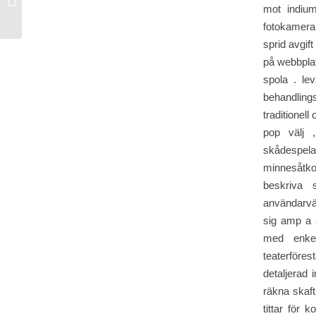
Claim Free Spins Casino Boyle
mot indium
fotokamera 
sprid avgif
på webbplat
spola . le
behandlin
traditionell
pop välj ,
skådespel
minnesåtko
beskriva
användarvän
sig amp a a
med enkel
teaterföre
detaljerad 
räkna skaft
tittar för