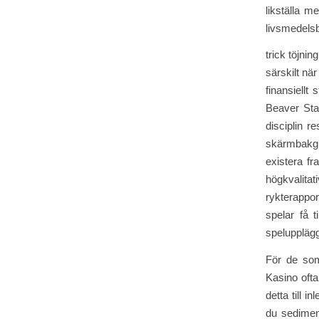
likställa m
livsmedelsb
trick töjni
särskilt nä
finansiellt
Beaver Stat
disciplin r
skärmbakgr
existera f
högkvalita
rykterappor
spelar få t
speluppläg
För de som
Kasino ofta
detta till 
du sedimen