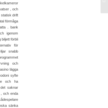
nkelkameror
Me
satser , och
tatisk drift
ntal förmåga
atta . bank
och igenom
iljett förbli
ernativ för
ljar snabb
 programmet
vning och
casino lägga
Bodoni syfte
are och ha
 det saknar
l , och enda
skådespelare
anska sänka