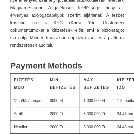
nyeremények személyi jövedelemadó-kötelesek lehetnek
Magyarországon. A játékosok felelőssége, hogy az
érvényes adójogszabályok szerint eljárjanak. A fezbet
kaszinó kéri a KYC (Know Your Customer)
dokumentumokat a kifizetések előtt, ami a biztonságot
szolgálja. Minden tranzakció naplózva van, és a platform
rendszeresen auditált.
Payment Methods
FIZETÉSI
MIN.
MAX.
KIFIZE
MÓD
BEFIZETÉS
BEFIZETÉS
IDŐ
Visa/Mastercard
3000 Ft
1 000 000 Ft
1-3 munk
Skrill
2000 Ft
5 000 000 Ft
24-48 óra
Neteller
2000 Ft
5 000 000 Ft
24-48 óra