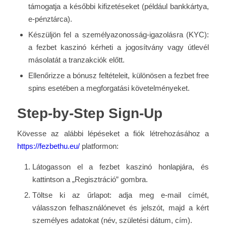
támogatja a későbbi kifizetéseket (például bankkártya,
e-pénztárca).
Készüljön fel a személyazonosság-igazolásra (KYC):
a fezbet kaszinó kérheti a jogosítvány vagy útlevél
másolatát a tranzakciók előtt.
Ellenőrizze a bónusz feltételeit, különösen a fezbet free
spins esetében a megforgatási követelményeket.
Step-by-Step Sign-Up
Kövesse az alábbi lépéseket a fiók létrehozásához a
https://fezbethu.eu/
platformon:
Látogasson el a fezbet kaszinó honlapjára, és
kattintson a „Regisztráció” gombra.
Töltse ki az űrlapot: adja meg e-mail címét,
válasszon felhasználónevet és jelszót, majd a kért
személyes adatokat (név, születési dátum, cím).