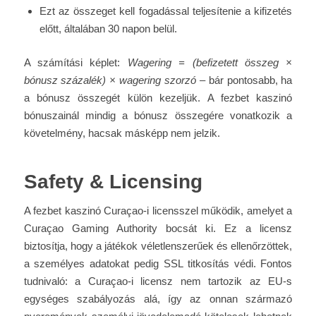
Ezt az összeget kell fogadással teljesítenie a kifizetés
előtt, általában 30 napon belül.
A számítási képlet:
Wagering = (befizetett összeg ×
bónusz százalék) × wagering szorzó
– bár pontosabb, ha
a bónusz összegét külön kezeljük. A fezbet kaszinó
bónuszainál mindig a bónusz összegére vonatkozik a
követelmény, hacsak másképp nem jelzik.
Safety & Licensing
A fezbet kaszinó Curaçao-i licensszel működik, amelyet a
Curaçao Gaming Authority bocsát ki. Ez a licensz
biztosítja, hogy a játékok véletlenszerűek és ellenőrzöttek,
a személyes adatokat pedig SSL titkosítás védi. Fontos
tudnivaló: a Curaçao-i licensz nem tartozik az EU-s
egységes szabályozás alá, így az onnan származó