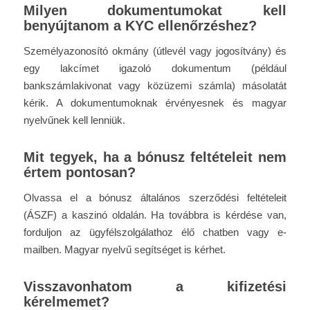
Milyen dokumentumokat kell
benyújtanom a KYC ellenőrzéshez?
Személyazonosító okmány (útlevél vagy jogosítvány) és
egy lakcímet igazoló dokumentum (például
bankszámlakivonat vagy közüzemi számla) másolatát
kérik. A dokumentumoknak érvényesnek és magyar
nyelvűnek kell lenniük.
Mit tegyek, ha a bónusz feltételeit nem
értem pontosan?
Olvassa el a bónusz általános szerződési feltételeit
(ÁSZF) a kaszinó oldalán. Ha továbbra is kérdése van,
forduljon az ügyfélszolgálathoz élő chatben vagy e-
mailben. Magyar nyelvű segítséget is kérhet.
Visszavonhatom a kifizetési
kérelmemet?