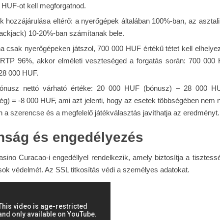
 HUF-ot kell megforgatnod.
k hozzájárulása eltérő: a nyerőgépek általában 100%-ban, az asztali 
 blackjack) 10-20%-ban számítanak bele.
ha csak nyerőgépeken játszol, 700 000 HUF értékű tétet kell elhely
 RTP 96%, akkor elméleti veszteséged a forgatás során: 700 000
 28 000 HUF.
ónusz nettó várható értéke: 20 000 HUF (bónusz) – 28 000 HU
ég) = -8 000 HUF, ami azt jelenti, hogy az esetek többségében nem 
 a szerencse és a megfelelő játékválasztás javíthatja az eredményt.
nság és engedélyezés
ino Curacao-i engedéllyel rendelkezik, amely biztosítja a tisztess
sok védelmét. Az SSL titkosítás védi a személyes adatokat.