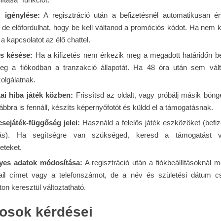
 igénylése:
A regisztráció után a befizetésnél automatikusan é
 de előfordulhat, hogy be kell váltanod a promóciós kódot. Ha nem 
 a kapcsolatot az élő chattel.
és késése:
Ha a kifizetés nem érkezik meg a megadott határidőn bel
g a fiókodban a tranzakció állapotát. Ha 48 óra után sem válto
olgálatnak.
ai hiba játék közben:
Frissítsd az oldalt, vagy próbálj másik bön
ábbra is fennáll, készíts képernyőfotót és küldd el a támogatásnak.
sejáték-függőség jelei:
Használd a felelős játék eszközöket (befize
rás). Ha segítségre van szükséged, keresd a támogatást 
eteket.
yes adatok módosítása:
A regisztráció után a fiókbeállításoknál 
il címet vagy a telefonszámot, de a név és születési dátum 
on keresztül változtatható.
osok kérdései