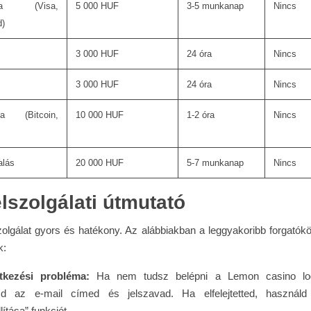
tya (Visa,
5 000 HUF
3-5 munkanap
Nincs
d)
3 000 HUF
24 óra
Nincs
3 000 HUF
24 óra
Nincs
uta (Bitcoin,
10 000 HUF
1-2 óra
Nincs
alás
20 000 HUF
5-7 munkanap
Nincs
lszolgálati útmutató
zolgálat gyors és hatékony. Az alábbiakban a leggyakoribb forgatók
k:
ntkezési probléma:
Ha nem tudsz belépni a Lemon casino logi
izd az e-mail címed és jelszavad. Ha elfelejtetted, használ
lítása” funkciót.