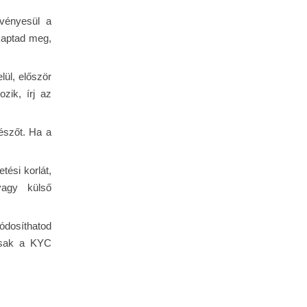
rvényesül a
kaptad meg,
ül, először
zik, írj az
gészőt. Ha a
tési korlát,
vagy külső
módosíthatod
csak a KYC