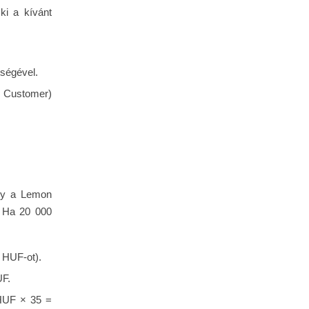
ki a kívánt
tségével.
 Customer)
ogy a Lemon
. Ha 20 000
 HUF-ot).
UF.
 HUF × 35 =