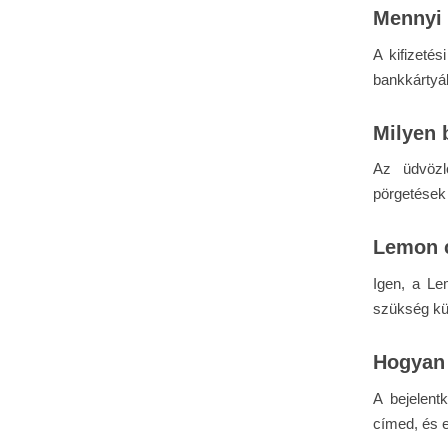
Mennyi 
A kifizetés
bankkártyák
Milyen 
Az üdvözl
pörgetések 
Lemon c
Igen, a Le
szükség kül
Hogyan 
A bejelentk
címed, és e