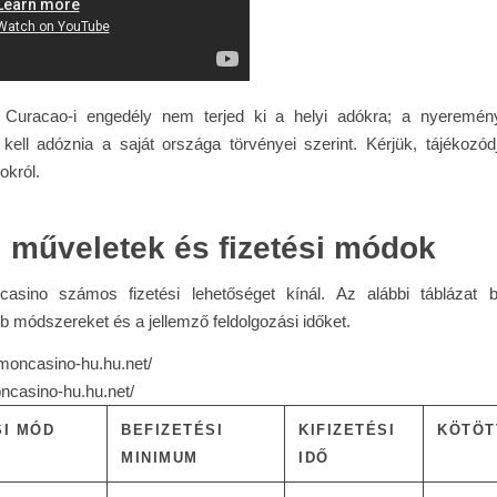
Curacao-i engedély nem terjed ki a helyi adókra; a nyeremén
 kell adóznia a saját országa törvényei szerint. Kérjük, tájékozó
okról.
 műveletek és fizetési módok
sino számos fizetési lehetőséget kínál. Az alábbi táblázat 
b módszereket és a jellemző feldolgozási időket.
oncasino-hu.hu.net/
SI MÓD
BEFIZETÉSI
KIFIZETÉSI
KÖTÖT
MINIMUM
IDŐ