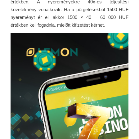
értékben. A nyereményekre 40x-os teljesítési
követelmény vonatkozik. Ha a pörgetésekből 1500 HUF
nyereményt ér el, akkor 1500 × 40 = 60 000 HUF
értékben kell fogadnia, mielőtt kifizetést kérhet.