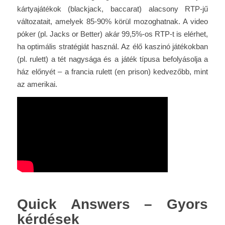
kártyajátékok (blackjack, baccarat) alacsony RTP-jű
változatait, amelyek 85-90% körül mozoghatnak. A video
póker (pl. Jacks or Better) akár 99,5%-os RTP-t is elérhet,
ha optimális stratégiát használ. Az élő kaszinó játékokban
(pl. rulett) a tét nagysága és a játék típusa befolyásolja a
ház előnyét – a francia rulett (en prison) kedvezőbb, mint
az amerikai.
Quick Answers – Gyors
kérdések