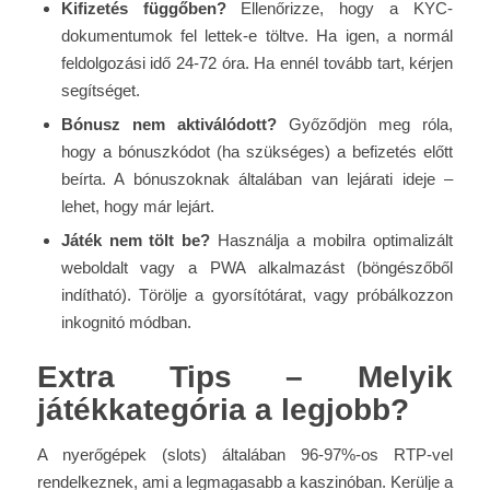
Kifizetés függőben?
Ellenőrizze, hogy a KYC-
dokumentumok fel lettek-e töltve. Ha igen, a normál
feldolgozási idő 24-72 óra. Ha ennél tovább tart, kérjen
segítséget.
Bónusz nem aktiválódott?
Győződjön meg róla,
hogy a bónuszkódot (ha szükséges) a befizetés előtt
beírta. A bónuszoknak általában van lejárati ideje –
lehet, hogy már lejárt.
Játék nem tölt be?
Használja a mobilra optimalizált
weboldalt vagy a PWA alkalmazást (böngészőből
indítható). Törölje a gyorsítótárat, vagy próbálkozzon
inkognitó módban.
Extra Tips – Melyik
játékkategória a legjobb?
A nyerőgépek (slots) általában 96-97%-os RTP-vel
rendelkeznek, ami a legmagasabb a kaszinóban. Kerülje a